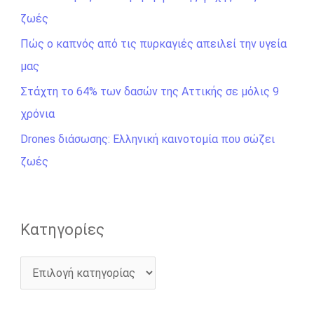
ζωές
η
σ
Πώς ο καπνός από τις πυρκαγιές απειλεί την υγεία
η
μας
γ
Στάχτη το 64% των δασών της Αττικής σε μόλις 9
ι
χρόνια
α
Drones διάσωσης: Ελληνική καινοτομία που σώζει
:
ζωές
Kατηγορίες