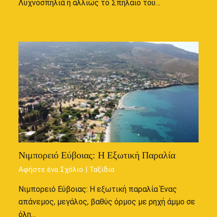
Λυχνοσπηλιά ή αλλιώς το Σπήλαιο του…
Νιμπορειό Εύβοιας: Η Εξωτική Παραλία
Αφήστε ένα Σχόλιο
|
Ταξίδια
Νιμπορειό Εύβοιας: Η εξωτική παραλία Ένας
απάνεμος, μεγάλος, βαθύς όρμος με ρηχή άμμο σε
όλη…