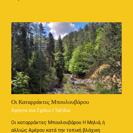
Οι Καταρράκτες Μπουλουβάρου
Αφήστε ένα Σχόλιο
|
Ταξίδια
Οι καταρράκτες Μπουλουβάρου Η Μηλιά, ή
αλλιώς Αμέρου κατά την τοπική βλάχικη