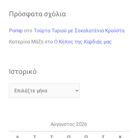
Πρόσφατα σχόλια
Pornip
στο
Τούρτα Τυριού με Σοκολατένια Κρούστα
Κατερίνα Μάζη
στο
Ο Κήπος της Καρδιάς μας
Ιστορικό
Αύγουστος 2026
Δ
Τ
Τ
Π
Π
Σ
Κ