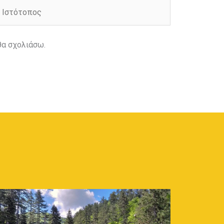
στότοπος
θα σχολιάσω.