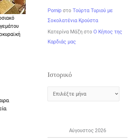
Pornip
στο
Τούρτα Τυριού με
οσιακό
Σοκολατένια Κρούστα
 γεμάτου
Κατερίνα Μάζη
στο
Ο Κήπος της
ερκυραϊκή
Καρδιάς μας
Ιστορικό
ιρα.
ία.
Αύγουστος 2026