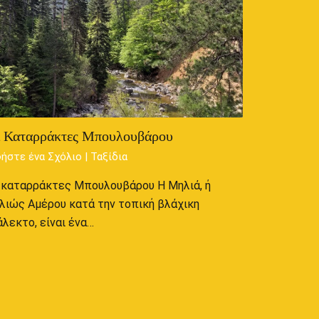
ι Καταρράκτες Μπουλουβάρου
ήστε ένα Σχόλιο
|
Ταξίδια
 καταρράκτες Μπουλουβάρου Η Μηλιά, ή
λιώς Αμέρου κατά την τοπική βλάχικη
άλεκτο, είναι ένα…