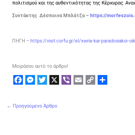
πολιτισμού και της αυθεντικότητας της Κέρκυρας. Ανα
Συντάκτης Δέσποινα Μπλάτζα –
https://morfeszois
ΠΗΓΗ –
https://visit.corfu.gr/el/xwria-kai-paradosiakoi-o
Μοιράσου αυτό το άρθρο!
F
M
T
X
V
E
C
S
a
e
w
i
m
o
h
←
Προηγούμενο Άρθρο
c
s
i
b
a
p
a
e
s
t
e
i
y
r
b
e
t
r
l
L
e