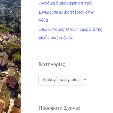
η
μοναδική διακόσμηση σπιτιού
γ
Σύγκρουση ελικοπτέρων στην
ι
Ψάθα
α
Εθελοντισμός: Όταν η ομορφιά της
:
ψυχής σώζει ζωές
Kατηγορίες
Πρόσφατα Σχόλια