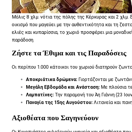
Μόλις 8 χλμ. νότια της πόλης της Κέρκυρας και 2 χλμ.
οικισμό που μαγεύει με την αυθεντικότητα και τη ζεσ
ελιές και κυπαρίσσια, το χωριό προσφέρει μια μοναδι
παράδοση.
Ζήστε τα Έθιμα και τις Παραδόσεις
Οι περίπου 1.000 κάτοικοι του χωριού διατηρούν ζων
Αποκριάτικα δρώμενα:
Γιορτάζονται με ζωντάνι
Μεγάλη Εβδομάδα και Ανάσταση:
Με πλούσια τε
Λαμπατίνες:
Την παραμονή του Άη Γιάννη (23 Ιο
Παναγία της 15ης Αυγούστου:
Λιτανεία και πανη
Αξιοθέατα που Σαγηνεύουν
Οι Κυνοπιάστες φιλοξενούν μνημεία και αξιοθέατα που 