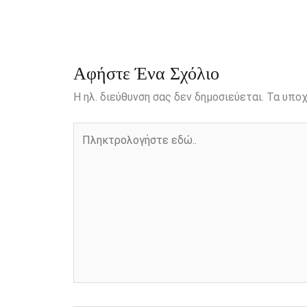
o
n
e
i
o
g
r
n
k
e
k
r
Αφήστε Ένα Σχόλιο
Η ηλ. διεύθυνση σας δεν δημοσιεύεται.
Τα υποχ
Πληκτρολογήστε
εδώ..