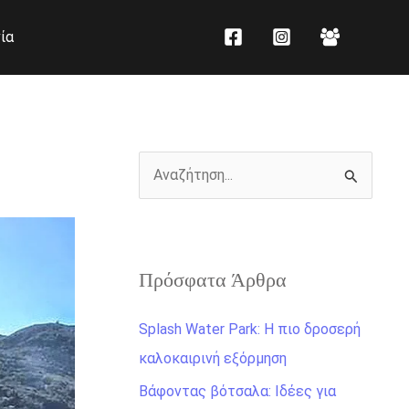
K
Ι
ία
α
σ
τ
τ
η
ο
γ
ρ
ο
ι
Α
ρ
κ
ν
ί
ό
α
ε
ζ
ς
Πρόσφατα Άρθρα
ή
τ
Splash Water Park: Η πιο δροσερή
η
καλοκαιρινή εξόρμηση
σ
Βάφοντας βότσαλα: Ιδέες για