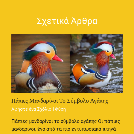
Σχετικά Άρθρα
Πάπιες Μανδαρίνοι Το Σύμβολο Αγάπης
Αφήστε ένα Σχόλιο
|
Φύση
Πάπιες μανδαρίνοι το σύμβολο αγάπης Οι πάπιες
μανδαρίνοι, ένα από τα πιο εντυπωσιακά πτηνά