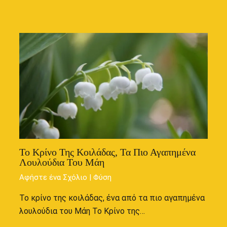
Το Κρίνο Της Κοιλάδας, Τα Πιο Αγαπημένα
Λουλούδια Του Μάη
Αφήστε ένα Σχόλιο
|
Φύση
Το κρίνο της κοιλάδας, ένα από τα πιο αγαπημένα
λουλούδια του Μάη Το Κρίνο της…