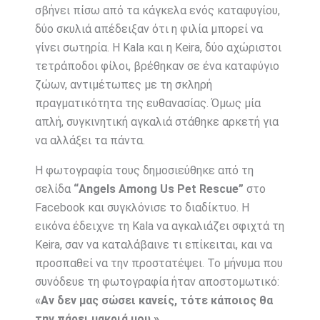
σβήνει πίσω από τα κάγκελα ενός καταφυγίου,
δύο σκυλιά απέδειξαν ότι η φιλία μπορεί να
γίνει σωτηρία. Η Kala και η Keira, δύο αχώριστοι
τετράποδοι φίλοι, βρέθηκαν σε ένα καταφύγιο
ζώων, αντιμέτωπες με τη σκληρή
πραγματικότητα της ευθανασίας. Όμως μία
απλή, συγκινητική αγκαλιά στάθηκε αρκετή για
να αλλάξει τα πάντα.
Η φωτογραφία τους δημοσιεύθηκε από τη
σελίδα
“Angels Among Us Pet Rescue”
στο
Facebook και συγκλόνισε το διαδίκτυο. Η
εικόνα έδειχνε τη Kala να αγκαλιάζει σφιχτά τη
Keira, σαν να καταλάβαινε τι επίκειται, και να
προσπαθεί να την προστατέψει. Το μήνυμα που
συνόδευε τη φωτογραφία ήταν αποστομωτικό:
«Αν δεν μας σώσει κανείς, τότε κάποιος θα
την πάρει μακριά μου.»