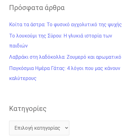
ζ
Πρόσφατα άρθρα
ή
Κοίτα τα άστρα: Το φυσικό αγχολυτικό της ψυχής
τ
η
Το λουκούμι της Σύρου: Η γλυκιά ιστορία των
σ
παιδιών
η
Λαβράκι στη λαδόκολλα: Ζουμερό και αρωματικό
γ
Παγκόσμια Ημέρα Γάτας: 4 λόγοι που μας κάνουν
ι
καλύτερους
α
:
Kατηγορίες