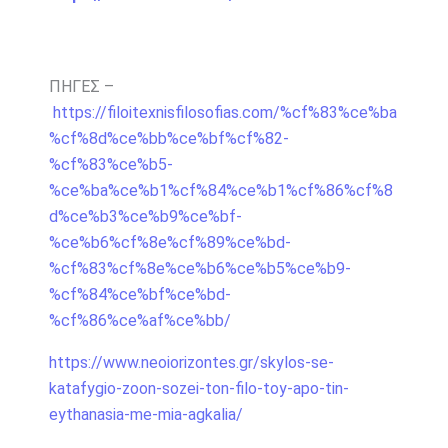
ΠΗΓΕΣ –
https://filoitexnisfilosofias.com/%cf%83%ce%ba
%cf%8d%ce%bb%ce%bf%cf%82-
%cf%83%ce%b5-
%ce%ba%ce%b1%cf%84%ce%b1%cf%86%cf%8
d%ce%b3%ce%b9%ce%bf-
%ce%b6%cf%8e%cf%89%ce%bd-
%cf%83%cf%8e%ce%b6%ce%b5%ce%b9-
%cf%84%ce%bf%ce%bd-
%cf%86%ce%af%ce%bb/
https://www.neoiorizontes.gr/skylos-se-
katafygio-zoon-sozei-ton-filo-toy-apo-tin-
eythanasia-me-mia-agkalia/