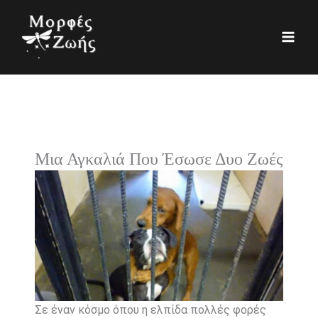
Μετάβαση
K
Ι
στο
α
σ
περιεχόμενο
τ
τ
η
ο
γ
ρ
ο
ι
ρ
κ
Μια Αγκαλιά Που Έσωσε Δυο Ζωές
ί
ό
ε
ς
Σε έναν κόσμο όπου η ελπίδα πολλές φορές