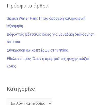
ζ
Πρόσφατα άρθρα
ή
Splash Water Park: Η πιο δροσερή καλοκαιρινή
τ
εξόρμηση
η
σ
Βάφοντας βότσαλα: Ιδέες για μοναδική διακόσμηση
η
σπιτιού
γ
Σύγκρουση ελικοπτέρων στην Ψάθα
ι
Εθελοντισμός: Όταν η ομορφιά της ψυχής σώζει
α
ζωές
:
Kατηγορίες