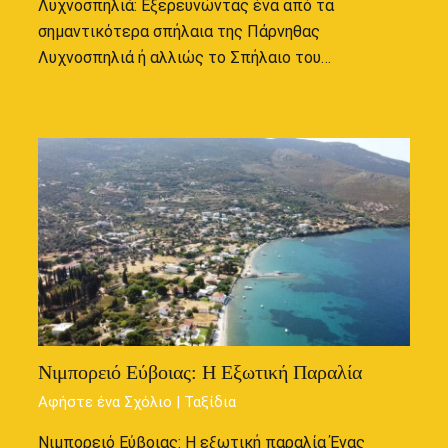
Λυχνοσπηλιά: Εξερευνώντας ένα από τα
σημαντικότερα σπήλαια της Πάρνηθας
Λυχνοσπηλιά ή αλλιώς το Σπήλαιο του…
Νιμπορειό Εύβοιας: Η Εξωτική Παραλία
Αφήστε ένα Σχόλιο
|
Ταξίδια
Νιμπορειό Εύβοιας: Η εξωτική παραλία Ένας