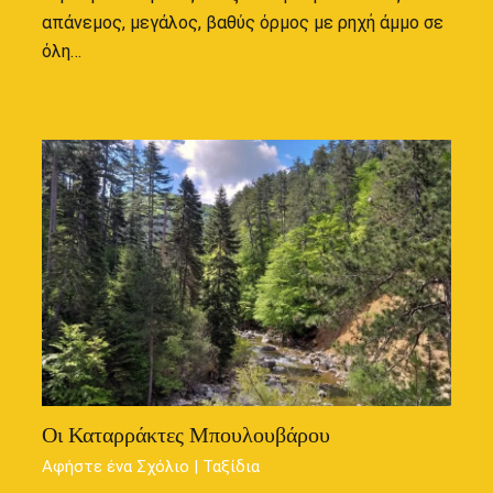
απάνεμος, μεγάλος, βαθύς όρμος με ρηχή άμμο σε
όλη…
Οι Καταρράκτες Μπουλουβάρου
Αφήστε ένα Σχόλιο
|
Ταξίδια