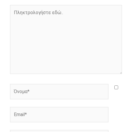
o
g
r
n
Πληκτρολογήστε
k
e
k
εδώ..
r
Όνομα*
Email*