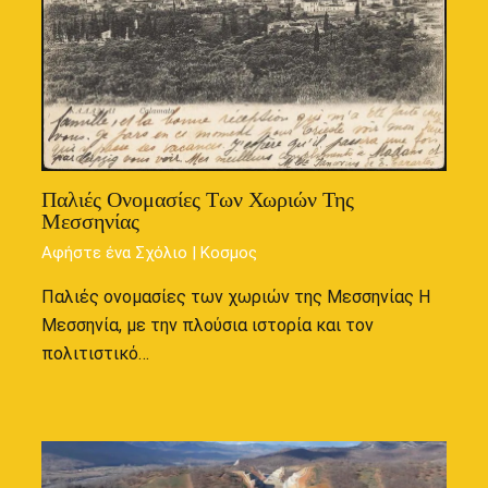
Παλιές Ονομασίες Των Χωριών Της
Μεσσηνίας
Αφήστε ένα Σχόλιο
|
Κοσμος
Παλιές ονομασίες των χωριών της Μεσσηνίας Η
Μεσσηνία, με την πλούσια ιστορία και τον
πολιτιστικό…