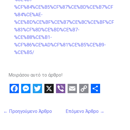
%CF%84%CE%B5%CF%87%CE%BD%CE%B7%CF
%84%CE%AE-
%CE%BD%CE%BF%CE%B7%CE%BC%CE%BF%CF
%83%CF%8D%CE%BD%CE%B7-
%CE%B8%CE%B1-
%CF%86%CE%AD%CF%81%CE%B5%CE%B9-
%CE%B5/
Μοιράσου αυτό το άρθρο!
F
M
T
X
V
E
C
S
a
e
w
i
m
o
h
←
Προηγούμενο Άρθρο
Επόμενο Άρθρο
→
c
s
i
b
a
p
a
e
s
t
e
i
y
r