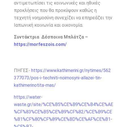
αντιμετωπίσει τις κοινωνικές και ηθικές
προκλήσεις που θα προκύψουν καθώς η
τεχνητή νοημοσύνη συνεχίζει να επηρεάζει την
Ιαπωνική κοινωνία και οικονομία.
Συντάκτρια Δέσποινα Μπλάτζα –
https://morfeszois.com/
ΠΗΓΕΣ-
https://www.kathimerini.gr/nytimes/562
377073/pos-i-techniti-noimosyni-allazei-tin-
kathimerinotita-mas/
https://water-
waste.gr/site/%CE%B5%CE%B9%CE%B4%CE%AE
%CF%83%CE%B5%CE%B9%CF%82/%CE%B9%CE
%B1%CF%80%CF%89%CE%BD%CE%AF%CE%B1-
%CE%B7-