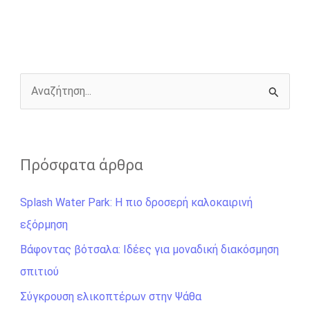
b
e
t
r
l
L
e
o
n
e
i
o
g
r
n
k
e
k
r
Α
ν
α
ζ
Πρόσφατα άρθρα
ή
Splash Water Park: Η πιο δροσερή καλοκαιρινή
τ
εξόρμηση
η
σ
Βάφοντας βότσαλα: Ιδέες για μοναδική διακόσμηση
η
σπιτιού
γ
Σύγκρουση ελικοπτέρων στην Ψάθα