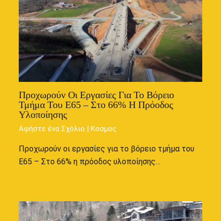
Προχωρούν Οι Εργασίες Για Το Βόρειο
Τμήμα Του Ε65 – Στο 66% Η Πρόοδος
Υλοποίησης
Αφήστε ένα Σχόλιο
|
Κοσμος
Προχωρούν οι εργασίες για το βόρειο τμήμα του
Ε65 – Στο 66% η πρόοδος υλοποίησης…