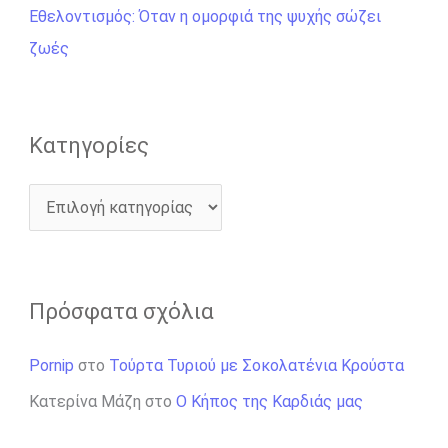
ι
Εθελοντισμός: Όταν η ομορφιά της ψυχής σώζει
α
ζωές
:
Kατηγορίες
Πρόσφατα σχόλια
Pornip
στο
Τούρτα Τυριού με Σοκολατένια Κρούστα
Κατερίνα Μάζη
στο
Ο Κήπος της Καρδιάς μας