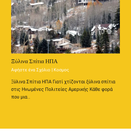
Ξύλινα Σπίτια ΗΠΑ
Αφήστε ένα Σχόλιο
|
Κοσμος
Ξύλινα Σπίτια ΗΠΑ Γιατί χτίζονται ξύλινα σπίτια
στις Ηνωμένες Πολιτείες Αμερικής Κάθε φορά
που μια…