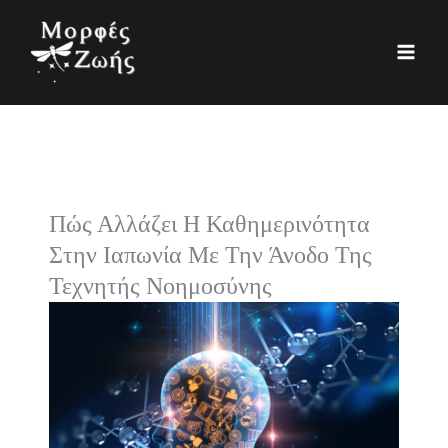
Μετάβαση
K
Ι
στο
α
σ
περιεχόμενο
τ
τ
η
ο
γ
ρ
ο
ι
ρ
κ
Πώς Αλλάζει Η Καθημερινότητα
ί
ό
Στην Ιαπωνία Με Την Άνοδο Της
ε
Τεχνητής Νοημοσύνης
ς