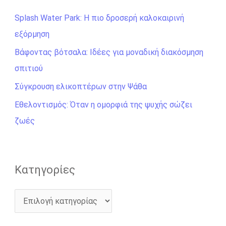
ή
Splash Water Park: Η πιο δροσερή καλοκαιρινή
τ
εξόρμηση
η
σ
Βάφοντας βότσαλα: Ιδέες για μοναδική διακόσμηση
η
σπιτιού
γ
Σύγκρουση ελικοπτέρων στην Ψάθα
ι
Εθελοντισμός: Όταν η ομορφιά της ψυχής σώζει
α
ζωές
:
Kατηγορίες