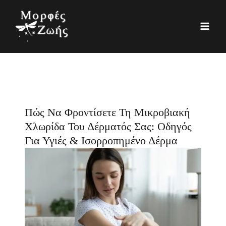
Μετάβαση
K
Ι
στο
α
σ
περιεχόμενο
τ
τ
η
ο
γ
ρ
ο
ι
ρ
κ
Πώς Να Φροντίσετε Τη Μικροβιακή
ί
ό
Χλωρίδα Του Δέρματός Σας: Οδηγός
ε
Για Υγιές & Ισορροπημένο Δέρμα
ς