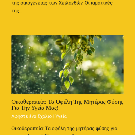
της οικογένειας των Χειλανθών. Οι ιαματικές
της…
Οικοθεραπεία: Τα Οφέλη Της Μητέρας Φύσης
Για Την Υγεία Μας!
Αφήστε ένα Σχόλιο
|
Υγεία
Οικοθεραπεία: Τα οφέλη της μητέρας φύσης για