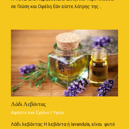
σε Γεύση και Οφέλη Εάν είστε λάτρης της…
Λάδι Λεβάντας
Αφήστε ένα Σχόλιο
|
Υγεία
Λάδι λεβάντας Η λεβάντα ή lavandula, είναι φυτό