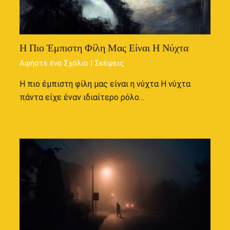
Η Πιο Έμπιστη Φίλη Μας Είναι Η Νύχτα
Αφήστε ένα Σχόλιο
|
Σκέψεις
Η πιο έμπιστη φίλη μας είναι η νύχτα Η νύχτα
πάντα είχε έναν ιδιαίτερο ρόλο…