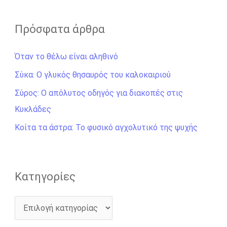
α
ζ
Πρόσφατα άρθρα
ή
Όταν το θέλω είναι αληθινό
τ
η
Σύκα: Ο γλυκός θησαυρός του καλοκαιριού
σ
Σύρος: Ο απόλυτος οδηγός για διακοπές στις
η
Κυκλάδες
γ
Κοίτα τα άστρα: Το φυσικό αγχολυτικό της ψυχής
ι
α
:
Kατηγορίες