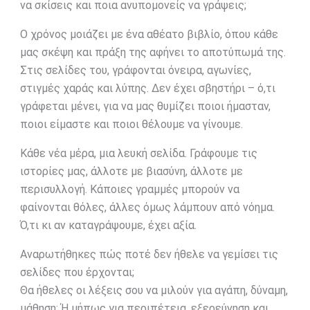
να σκίσεις και ποια ανυπομονείς να γράψεις;
Ο χρόνος μοιάζει με ένα αθέατο βιβλίο, όπου κάθε
μας σκέψη και πράξη της αφήνει το αποτύπωμά της.
Στις σελίδες του, γράφονται όνειρα, αγωνίες,
στιγμές χαράς και λύπης. Δεν έχει σβηστήρι – ό,τι
γράφεται μένει, για να μας θυμίζει ποιοι ήμασταν,
ποιοι είμαστε και ποιοι θέλουμε να γίνουμε.
Κάθε νέα μέρα, μια λευκή σελίδα. Γράφουμε τις
ιστορίες μας, άλλοτε με βιασύνη, άλλοτε με
περισυλλογή. Κάποιες γραμμές μπορούν να
φαίνονται θόλες, άλλες όμως λάμπουν από νόημα.
Ό,τι κι αν καταγράψουμε, έχει αξία.
Αναρωτήθηκες πώς ποτέ δεν ήθελε να γεμίσει τις
σελίδες που έρχονται;
Θα ήθελες οι λέξεις σου να μιλούν για αγάπη, δύναμη,
μάθηση; Ή μήπως για περιπέτεια, εξερεύνηση και