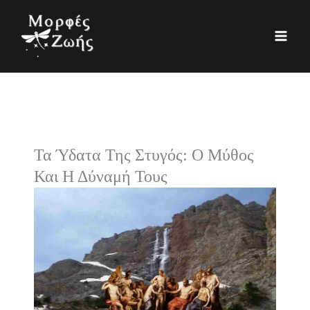
Μετάβαση
K
Ι
στο
α
σ
περιεχόμενο
τ
τ
η
ο
γ
ρ
ο
ι
ρ
κ
Τα Ύδατα Της Στυγός: Ο Μύθος
ί
ό
Και Η Δύναμή Τους
ε
ς