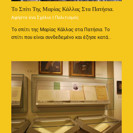
Το Σπίτι Της Μαρίας Κάλλας Στα Πατήσια.
Αφήστε ένα Σχόλιο
|
Πολιτισμός
Το σπίτι της Μαρίας Κάλλας στα Πατήσια. Το
σπίτι που είναι συνδεδεμένο και έζησε κατά…