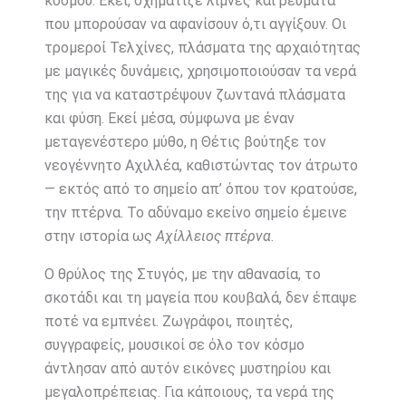
κόσμου. Εκεί, σχημάτιζε λίμνες και ρεύματα
που μπορούσαν να αφανίσουν ό,τι αγγίξουν. Οι
τρομεροί Τελχίνες, πλάσματα της αρχαιότητας
με μαγικές δυνάμεις, χρησιμοποιούσαν τα νερά
της για να καταστρέψουν ζωντανά πλάσματα
και φύση. Εκεί μέσα, σύμφωνα με έναν
μεταγενέστερο μύθο, η Θέτις βούτηξε τον
νεογέννητο Αχιλλέα, καθιστώντας τον άτρωτο
— εκτός από το σημείο απ’ όπου τον κρατούσε,
την πτέρνα. Το αδύναμο εκείνο σημείο έμεινε
στην ιστορία ως
Αχίλλειος πτέρνα
.
Ο θρύλος της Στυγός, με την αθανασία, το
σκοτάδι και τη μαγεία που κουβαλά, δεν έπαψε
ποτέ να εμπνέει. Ζωγράφοι, ποιητές,
συγγραφείς, μουσικοί σε όλο τον κόσμο
άντλησαν από αυτόν εικόνες μυστηρίου και
μεγαλοπρέπειας. Για κάποιους, τα νερά της