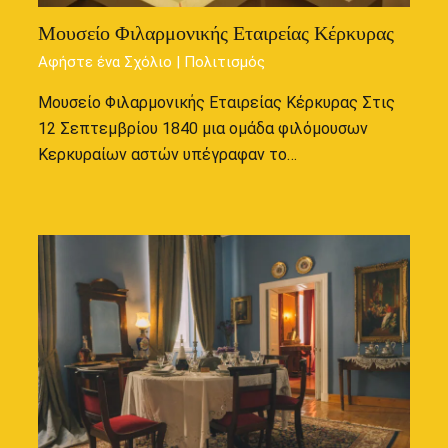
Μουσείο Φιλαρμονικής Εταιρείας Κέρκυρας
Αφήστε ένα Σχόλιο
|
Πολιτισμός
Μουσείο Φιλαρμονικής Εταιρείας Κέρκυρας Στις
12 Σεπτεμβρίου 1840 μια ομάδα φιλόμουσων
Κερκυραίων αστών υπέγραφαν το…