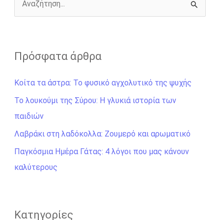
r
Α
ν
α
ζ
Πρόσφατα άρθρα
ή
Κοίτα τα άστρα: Το φυσικό αγχολυτικό της ψυχής
τ
η
Το λουκούμι της Σύρου: Η γλυκιά ιστορία των
σ
παιδιών
η
Λαβράκι στη λαδόκολλα: Ζουμερό και αρωματικό
γ
Παγκόσμια Ημέρα Γάτας: 4 λόγοι που μας κάνουν
ι
καλύτερους
α
:
Kατηγορίες