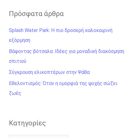
α
ζ
Πρόσφατα άρθρα
ή
Splash Water Park: Η πιο δροσερή καλοκαιρινή
τ
εξόρμηση
η
σ
Βάφοντας βότσαλα: Ιδέες για μοναδική διακόσμηση
η
σπιτιού
γ
Σύγκρουση ελικοπτέρων στην Ψάθα
ι
Εθελοντισμός: Όταν η ομορφιά της ψυχής σώζει
α
ζωές
:
Kατηγορίες