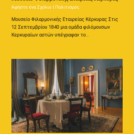
Αφήστε ένα Σχόλιο
|
Πολιτισμός
Μουσείο Φιλαρμονικής Εταιρείας Κέρκυρας Στις
12 Σεπτεμβρίου 1840 μια ομάδα φιλόμουσων
Κερκυραίων αστών υπέγραφαν το…