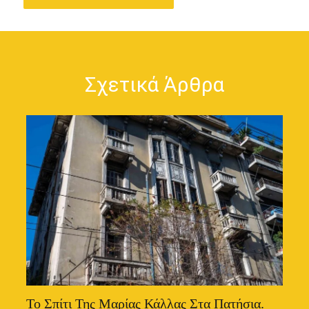
Σχετικά Άρθρα
Το Σπίτι Της Μαρίας Κάλλας Στα Πατήσια.