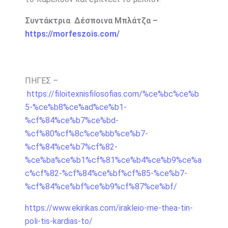
Συντάκτρια Δέσποινα Μπλάτζα –
https://morfeszois.com/
ΠΗΓΕΣ –
https://filoitexnisfilosofias.com/%ce%bc%ce%b
5-%ce%b8%ce%ad%ce%b1-
%cf%84%ce%b7%ce%bd-
%cf%80%cf%8c%ce%bb%ce%b7-
%cf%84%ce%b7%cf%82-
%ce%ba%ce%b1%cf%81%ce%b4%ce%b9%ce%a
c%cf%82-%cf%84%ce%bf%cf%85-%ce%b7-
%cf%84%ce%bf%ce%b9%cf%87%ce%bf/
https://www.ekirikas.com/irakleio-me-thea-tin-
poli-tis-kardias-to/