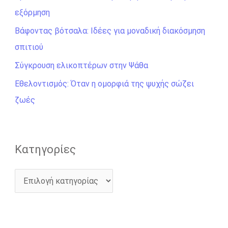
εξόρμηση
η
σ
Βάφοντας βότσαλα: Ιδέες για μοναδική διακόσμηση
η
σπιτιού
γ
Σύγκρουση ελικοπτέρων στην Ψάθα
ι
Εθελοντισμός: Όταν η ομορφιά της ψυχής σώζει
α
ζωές
:
Kατηγορίες