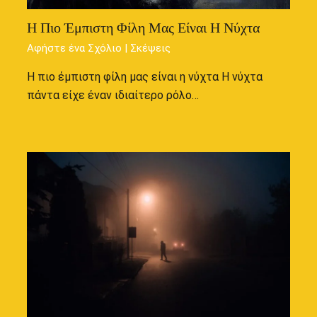
Η Πιο Έμπιστη Φίλη Μας Είναι Η Νύχτα
Αφήστε ένα Σχόλιο
|
Σκέψεις
Η πιο έμπιστη φίλη μας είναι η νύχτα Η νύχτα
πάντα είχε έναν ιδιαίτερο ρόλο…