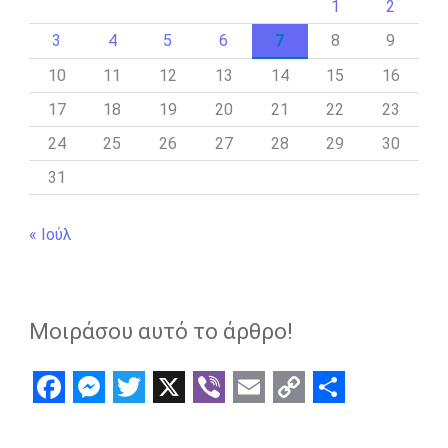
1
2
3
4
5
6
7
8
9
10
11
12
13
14
15
16
17
18
19
20
21
22
23
24
25
26
27
28
29
30
31
« Ιούλ
Μοιράσου αυτό το άρθρο!
F
M
T
X
V
E
C
S