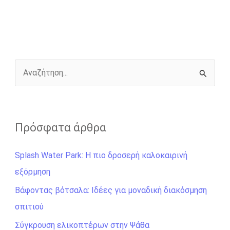
b
e
t
r
l
L
e
o
n
e
i
o
g
r
n
k
e
k
r
Α
ν
α
ζ
Πρόσφατα άρθρα
ή
Splash Water Park: Η πιο δροσερή καλοκαιρινή
τ
εξόρμηση
η
σ
Βάφοντας βότσαλα: Ιδέες για μοναδική διακόσμηση
η
σπιτιού
γ
Σύγκρουση ελικοπτέρων στην Ψάθα