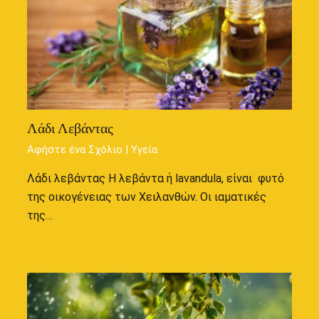
Λάδι Λεβάντας
Αφήστε ένα Σχόλιο
|
Υγεία
Λάδι λεβάντας Η λεβάντα ή lavandula, είναι φυτό
της οικογένειας των Χειλανθών. Οι ιαματικές
της…