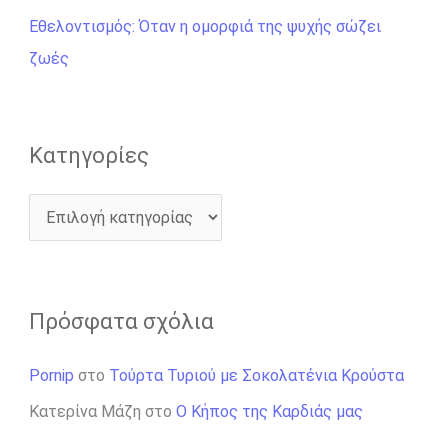
ι
Εθελοντισμός: Όταν η ομορφιά της ψυχής σώζει
α
ζωές
:
Kατηγορίες
Πρόσφατα σχόλια
Pornip
στο
Τούρτα Τυριού με Σοκολατένια Κρούστα
Κατερίνα Μάζη
στο
Ο Κήπος της Καρδιάς μας