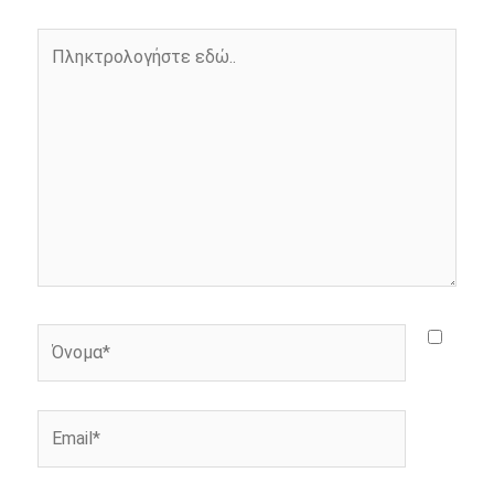
o
g
r
n
Πληκτρολογήστε
k
e
k
εδώ..
r
Όνομα*
Email*