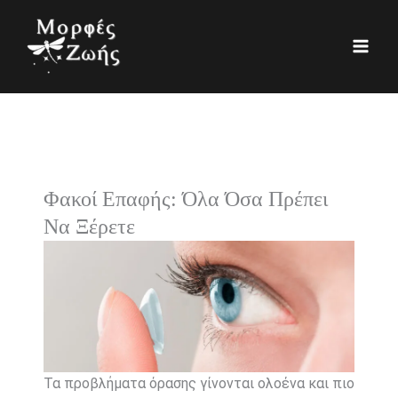
Μετάβαση
K
Ι
στο
α
σ
περιεχόμενο
τ
τ
η
ο
γ
ρ
ο
ι
ρ
κ
Φακοί Επαφής: Όλα Όσα Πρέπει
ί
ό
Να Ξέρετε
ε
ς
Τα προβλήματα όρασης γίνονται ολοένα και πιο