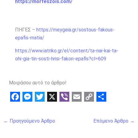
https://morfeszois.com/
ΠΗΓΕΣ –
https://meygeia.gr/sostous-fakous-
epafis-matia/
https://www.iatriko.gr/el/content/ta-nai-kai-ta-
ohi-gia-tin-sosti-hrisi-fakon-epafis?cl=609
Μοιράσου αυτό το άρθρο!
F
M
T
X
V
E
C
S
a
e
w
i
m
o
h
←
Προηγούμενο Άρθρο
Επόμενο Άρθρο
→
c
s
i
b
a
p
a
e
s
t
e
i
y
r