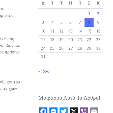
Δ
Τ
Τ
Π
Π
Σ
Κ
πι,
1
2
υρίστες.
3
4
5
6
7
8
9
10
11
12
13
14
15
16
ισκέψεις
17
18
19
20
21
22
23
αι ιδανικοί
24
25
26
27
28
29
30
τα πράσινο
31
« Ιούλ
νάμ και του
 υπάρχουν
Μοιράσου Αυτό Το Άρθρο!