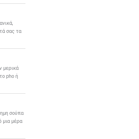
ανικά,
τά σας τα
ν μερικά
το pho ή
σημη σούπα
ό μια μέρα