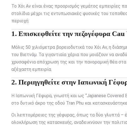
Το Χόι Αν είναι ένας προορισμός γεμάτος εμπειρίες π
στολίδια μέχρι τις εντυπωσιακές φυσικές του τοποθεσ
περιοχή:
1. Επισκεφθείτε την πεζογέφυρα Cau 
Μόλις 50 χιλιόμετρα βορειοδυτικά του Χόι Αν, η διάση
του Βιετνάμ. Τα γιγαντιαία χέρια που μοιάζουν να αναδ
χρυσαφένια απόχρωση της και την πανοραμική θέα στα 
αξέχαστη εμπειρία.
2. Περιηγηθείτε στην Ιαπωνική Γέφυ
Η Ιαπωνική Γέφυρα, γνωστή και ως “Japanese Covered Br
στο δυτικό άκρο της οδού Tran Phu και κατασκευάστηκε 
Οι λεπτομέρειες της γέφυρας, όπως τα δύο γλυπτά – έ
ολοκλήρωση της κατασκευής, αναδεικνύουν την πολιτιστ