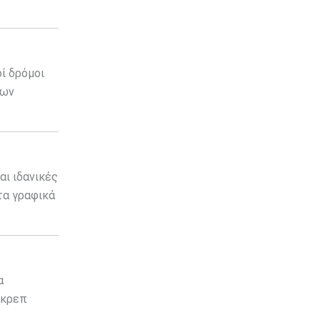
ί δρόμοι
των
αι ιδανικές
τα γραφικά
α
 κρεπ