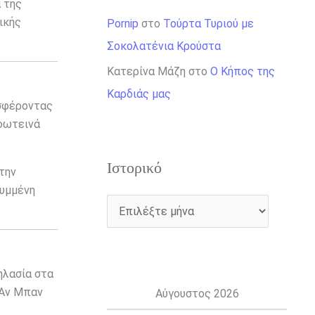
 της
ικής
Pornip
στο
Τούρτα Τυριού με
Σοκολατένια Κρούστα
Κατερίνα Μάζη
στο
Ο Κήπος της
Καρδιάς μας
οσφέροντας
 φωτεινά
Ιστορικό
την
λυμμένη
ηλασία στα
 Αν Μπαν
Αύγουστος 2026