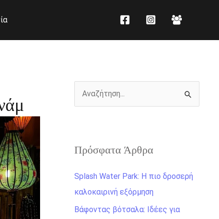
K
Ι
ία
α
σ
τ
τ
η
ο
γ
ρ
ο
ι
Α
τνάμ
ρ
κ
ν
ί
ό
α
ε
ζ
ς
Πρόσφατα Άρθρα
ή
τ
Splash Water Park: Η πιο δροσερή
η
καλοκαιρινή εξόρμηση
σ
Βάφοντας βότσαλα: Ιδέες για