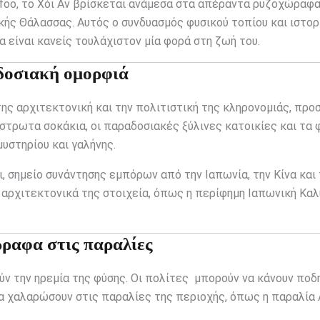
foo, το Χόι Αν βρίσκεται ανάμεσα στα απέραντα ρυζοχώραφα
κής Θάλασσας. Αυτός ο συνδυασμός φυσικού τοπίου και ιστορ
α είναι κανείς τουλάχιστον μία φορά στη ζωή του.
δοσιακή ομορφιά
 της αρχιτεκτονική και την πολιτιστική της κληρονομιάς, πρ
όστρωτα σοκάκια, οι παραδοσιακές ξύλινες κατοικίες και τα
υστηρίου και γαλήνης.
, σημείο συνάντησης εμπόρων από την Ιαπωνία, την Κίνα και 
α αρχιτεκτονικά της στοιχεία, όπως η περίφημη Ιαπωνική Κα
ώραφα στις παραλίες
ούν την ηρεμία της φύσης. Οι πολίτες μπορούν να κάνουν ποδ
α χαλαρώσουν στις παραλίες της περιοχής, όπως η παραλία