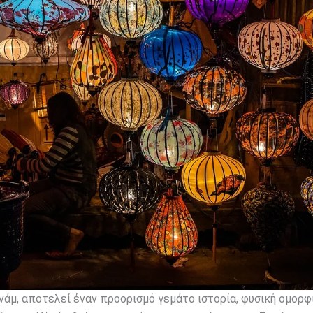
τνάμ, αποτελεί έναν προορισμό γεμάτο ιστορία, φυσική ομορφ