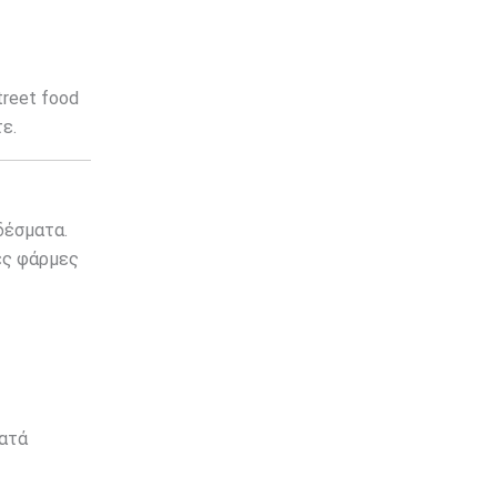
treet food
ε.
δέσματα.
ιες φάρμες
κατά