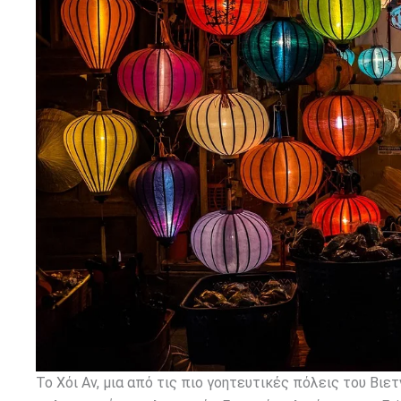
Το Χόι Αν, μια από τις πιο γοητευτικές πόλεις του Βιε