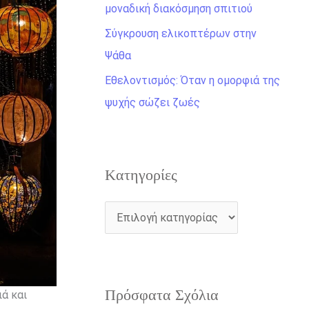
η
μοναδική διακόσμηση σπιτιού
γ
Σύγκρουση ελικοπτέρων στην
ι
Ψάθα
α
Εθελοντισμός: Όταν η ομορφιά της
:
ψυχής σώζει ζωές
Kατηγορίες
Πρόσφατα Σχόλια
ιά και