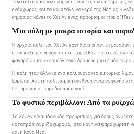
πολιτιστική ποικιλομορφία. Γνωστό παλαιότερα ως Fai
ενδοχώρας και τα κρυστάλλινα νερά της Νότιας Κινεζι
σημασίας κάνει το Χόι Αν ένας προορισμός που αξίζει ν
Μια πόλη με μακρά ιστορία και παρα
Η αρχαία πόλη του Χόι Αν έχει διατηρήσει τη μοναδική
στην πόλη μια γεύση από το παρελθόν. Τα στενά, πλακ
φαναράκια που κοσμούν τους δρόμους μια ατμόσφαιρα μ
Η πόλη ήταν άλλοτε ένα πολυσύχναστο εμπορικό λιμάνι
Ευρώπη. Αυτή η πολιτισμική σύνθεση είναι εμφανής στ
Γέφυρα και οι παραδοσιακοί ναοί.
Το φυσικό περιβάλλον: Από τα ρυζοχ
Το Χόι Αν είναι ιδανικός προορισμός για όσους αναζητ
καταπράσινα ρυζοχώραφα, στα κοντινά ψαροχώρια ή ν
και η Κούα Ντάι.