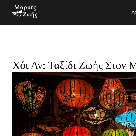
Μετάβαση
στο
Α
περιεχόμενο
Χόι Αν: Ταξίδι Ζωής Στον 