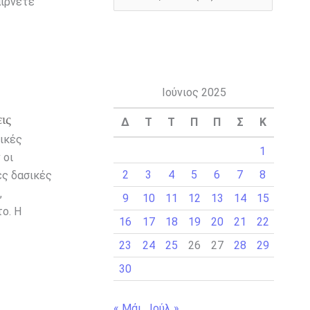
αίρνετε
Ιούνιος 2025
ις
Δ
Τ
Τ
Π
Π
Σ
Κ
ικές
1
 οι
2
3
4
5
6
7
8
ες δασικές
,
9
10
11
12
13
14
15
ο. Η
16
17
18
19
20
21
22
23
24
25
26
27
28
29
30
« Μάι
Ιούλ »