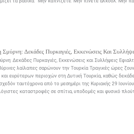
ίζει τα βασικά: “Μην καπνίζετε. Μην πίνετε αλκοόλ. Μην π
 Σμύρνη: Δεκάδες Πυρκαγιές, Εκκενώσεις Και Συλλήψε
μύρνη: Δεκάδες Πυρκαγιές, Εκκενώσεις και Συλλήψεις Εφιαλτ
Πύρινες λαίλαπες σαρώνουν την Τουρκία Τραγικές ώρες ζουν
ς και ευρύτερων περιοχών στη Δυτική Τουρκία, καθώς δεκάδ
χεδόν ταυτόχρονα από το μεσημέρι της Κυριακής 29 Ιουνίου
γιστες καταστροφές σε σπίτια, υποδομές και φυσικό πλούτ