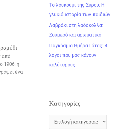
η
Το λουκούμι της Σύρου: Η
γ
γλυκιά ιστορία των παιδιών
ι
Λαβράκι στη λαδόκολλα:
α
Ζουμερό και αρωματικό
:
Παγκόσμια Ημέρα Γάτας: 4
αραμύθι
λόγοι που μας κάνουν
ν από
ο 1906, η
καλύτερους
γράψει ένα
Kατηγορίες