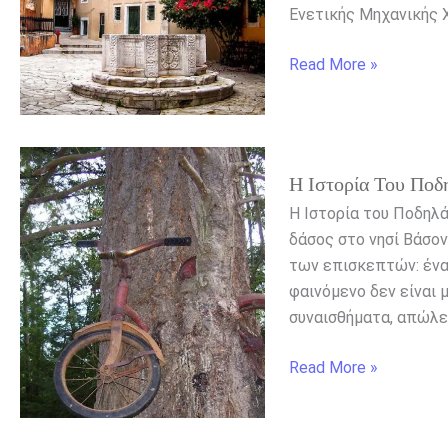
Κρεμαστής
Ενετικής Μηχανικής Χ
Read More »
Η
Η Ιστορία Του Ποδ
Ιστορία
του
Η Ιστορία του Ποδηλ
Ποδηλάτου
δάσος στο νησί Βάσον
που
των επισκεπτών: ένα
Κατάπιε
φαινόμενο δεν είναι 
ένα
συναισθήματα, απώλε
Δέντρο:
Το
Read More »
Παράξενο
Αξιοθέατο