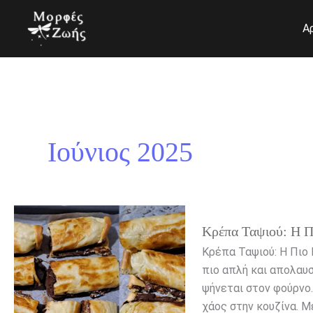
Μετάβαση
στο
Α
περιεχόμενο
Ιούνιος 2025
Κρέπα
Κρέπα Ταψιού: Η Π
Ταψιού:
Η
Κρέπα Ταψιού: Η Πιο
Πιο
πιο απλή και απολαυ
Εύκολη
ψήνεται στον φούρνο.
και
χάος στην κουζίνα. Με