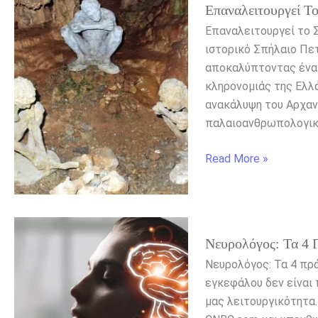
Επαναλειτουργεί Τ
το
Σπήλαιο
Επαναλειτουργεί το 
Πετραλώνων
ιστορικό Σπήλαιο Πετ
Χαλκιδικής
αποκαλύπτοντας ένα 
κληρονομιάς της Ελλά
ανακάλυψη του Αρχα
παλαιοανθρωπολογικ
Read More »
Νευρολόγος:
Νευρολόγος: Τα 4 
Τα
4
Νευρολόγος: Τα 4 πρά
πράγματα
εγκεφάλου δεν είναι 
που
μας λειτουργικότητα.
αποφεύγουμε