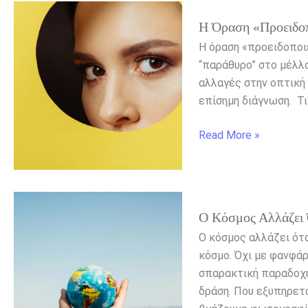
Η
Η Όραση «προειδοπ
όραση
«προειδοποιεί»
Η όραση «προειδοποιε
για
“παράθυρο” στο μέλλο
άνοια
αλλαγές στην οπτική 
χρόνια
επίσημη διάγνωση. Τι
πριν
Read More »
Ο
Ο Κόσμος Αλλάζει 
κόσμος
αλλάζει
Ο κόσμος αλλάζει ότ
όταν
κόσμο. Όχι με φανφάρ
τολμάς
σπαρακτική παραδοχή 
να
δράση. Που εξυπηρετο
αλλάξεις