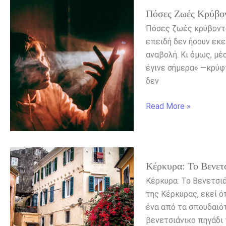
Πόσες
Πόσες Ζωές Κρύβον
ζωές
κρύβονται
Πόσες ζωές κρύβοντα
στην
επειδή δεν ήσουν εκε
κάθε
αναβολή. Κι όμως, μέ
μέρα
έγινε σήμερα» —κρύφ
που
δεν
δεν
έζησες
Read More »
Κέρκυρα:
Κέρκυρα: Το Βενετ
Το
Βενετσιάνικο
Κέρκυρα: Το Βενετσι
Πηγάδι
της Κέρκυρας, εκεί ό
στην
ένα από τα σπουδαιό
Πλατεία
βενετσιάνικο πηγάδι