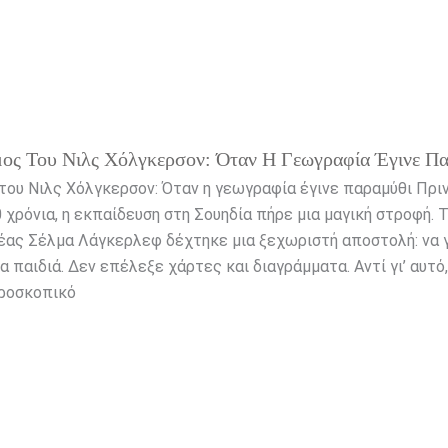
ς Του Νιλς Χόλγκερσον: Όταν Η Γεωγραφία Έγινε Π
του Νιλς Χόλγκερσον: Όταν η γεωγραφία έγινε παραμύθι Πρι
χρόνια, η εκπαίδευση στη Σουηδία πήρε μια μαγική στροφή. Τ
έας Σέλμα Λάγκερλεφ δέχτηκε μια ξεχωριστή αποστολή: να 
 παιδιά. Δεν επέλεξε χάρτες και διαγράμματα. Αντί γι’ αυτό,
κροσκοπικό