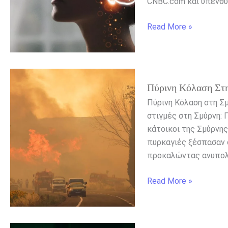
CNBC.com και υπενθυμ
για
υγιή
Read More »
εγκέφαλο
και
μνήμη
Πύρινη
Πύρινη Κόλαση Στη
Κόλαση
στη
Πύρινη Κόλαση στη Σ
Σμύρνη:
στιγμές στη Σμύρνη: 
Δεκάδες
κάτοικοι της Σμύρνη
Πυρκαγιές,
πυρκαγιές ξέσπασαν σ
Εκκενώσεις
προκαλώντας ανυπολό
και
Συλλήψεις
Read More »