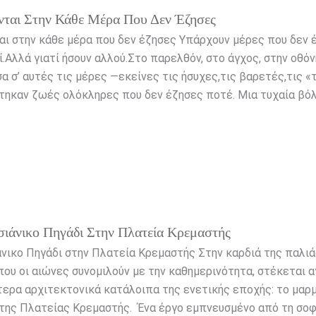
ται Στην Κάθε Μέρα Που Δεν Έζησες
ι στην κάθε μέρα που δεν έζησες Υπάρχουν μέρες που δεν 
ί.Αλλά γιατί ήσουν αλλού.Στο παρελθόν, στο άγχος, στην οθόν
σα σ’ αυτές τις μέρες —εκείνες τις ήσυχες,τις βαρετές,τις «
τηκαν ζωές ολόκληρες που δεν έζησες ποτέ. Μια τυχαία βό
σιάνικο Πηγάδι Στην Πλατεία Κρεμαστής
άνικο Πηγάδι στην Πλατεία Κρεμαστής Στην καρδιά της παλι
που οι αιώνες συνομιλούν με την καθημερινότητα, στέκεται 
τερα αρχιτεκτονικά κατάλοιπα της ενετικής εποχής: το μαρ
 της Πλατείας Κρεμαστής. Ένα έργο εμπνευσμένο από τη σοφ