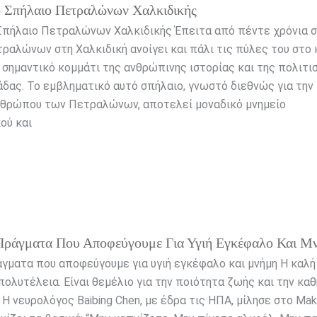
ο Σπήλαιο Πετραλώνων Χαλκιδικής
Σπήλαιο Πετραλώνων Χαλκιδικής Έπειτα από πέντε χρόνια σ
ραλώνων στη Χαλκιδική ανοίγει και πάλι τις πύλες του στο κ
σημαντικό κομμάτι της ανθρώπινης ιστορίας και της πολιτι
δας. Το εμβληματικό αυτό σπήλαιο, γνωστό διεθνώς για την
νθρώπου των Πετραλώνων, αποτελεί μοναδικό μνημείο
ού και
Πράγματα Που Αποφεύγουμε Για Υγιή Εγκέφαλο Και Μ
γματα που αποφεύγουμε για υγιή εγκέφαλο και μνήμη Η καλή 
πολυτέλεια. Είναι θεμέλιο για την ποιότητα ζωής και την κα
 Η νευρολόγος Baibing Chen, με έδρα τις ΗΠΑ, μίλησε στο Mak