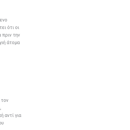
μενο
ει ότι οι
 πριν την
γιή άτομα
 τον
,
ή αντί για
ου