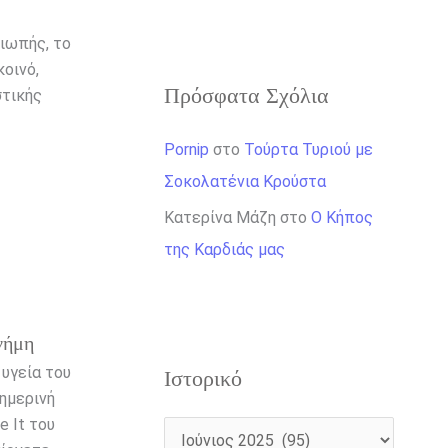
ιωπής, το
οινό,
Πρόσφατα Σχόλια
στικής
Pornip
στο
Τούρτα Τυριού με
Σοκολατένια Κρούστα
Κατερίνα Μάζη
στο
Ο Κήπος
της Καρδιάς μας
νήμη
υγεία του
Ιστορικό
θημερινή
e It του