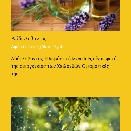
Λάδι Λεβάντας
Αφήστε ένα Σχόλιο
|
Υγεία
Λάδι λεβάντας Η λεβάντα ή lavandula, είναι φυτό
της οικογένειας των Χειλανθών. Οι ιαματικές
της…