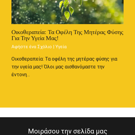
Οικοθεραπεία: Τα Οφέλη Της Μητέρας Φύσης
Για Την Υγεία Μας!
Αφήστε ένα Σχόλιο
|
Υγεία
Οικοθεραπεία: Τα οφέλη της μητέρας φύσης για
την υγεία μας! Όλοι μας αισθανόμαστε την
έντονη…
Μοιράσου την σελίδα μας