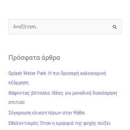
o
n
e
i
o
g
r
n
k
e
k
r
Α
ν
α
ζ
Πρόσφατα άρθρα
ή
Splash Water Park: Η πιο δροσερή καλοκαιρινή
τ
εξόρμηση
η
σ
Βάφοντας βότσαλα: Ιδέες για μοναδική διακόσμηση
η
σπιτιού
γ
Σύγκρουση ελικοπτέρων στην Ψάθα
ι
Εθελοντισμός: Όταν η ομορφιά της ψυχής σώζει