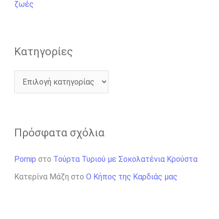
α
ζωές
:
Kατηγορίες
Πρόσφατα σχόλια
Pornip
στο
Τούρτα Τυριού με Σοκολατένια Κρούστα
Κατερίνα Μάζη
στο
Ο Κήπος της Καρδιάς μας