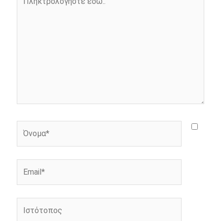
k
e
k
εδώ..
r
Όνομα*
Email*
Ιστότοπος