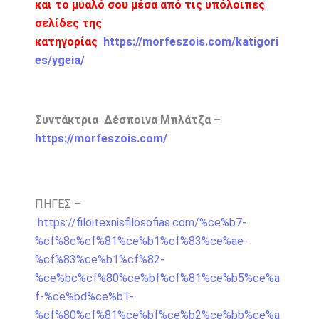
και το μυαλό σου μέσα από τις υπόλοιπες
σελίδες της
κατηγορίας
https://morfeszois.com/katigori
es/ygeia/
Συντάκτρια Δέσποινα Μπλάτζα –
https://morfeszois.com/
ΠΗΓΕΣ –
https://filoitexnisfilosofias.com/%ce%b7-
%cf%8c%cf%81%ce%b1%cf%83%ce%ae-
%cf%83%ce%b1%cf%82-
%ce%bc%cf%80%ce%bf%cf%81%ce%b5%ce%a
f-%ce%bd%ce%b1-
%cf%80%cf%81%ce%bf%ce%b2%ce%bb%ce%a