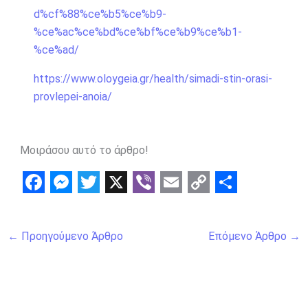
d%cf%88%ce%b5%ce%b9-
%ce%ac%ce%bd%ce%bf%ce%b9%ce%b1-
%ce%ad/
https://www.oloygeia.gr/health/simadi-stin-orasi-
provlepei-anoia/
Μοιράσου αυτό το άρθρο!
F
M
T
X
V
E
C
S
a
e
w
i
m
o
h
←
Προηγούμενο Άρθρο
Επόμενο Άρθρο
→
c
s
i
b
a
p
a
e
s
t
e
i
y
r
b
e
t
r
l
L
e