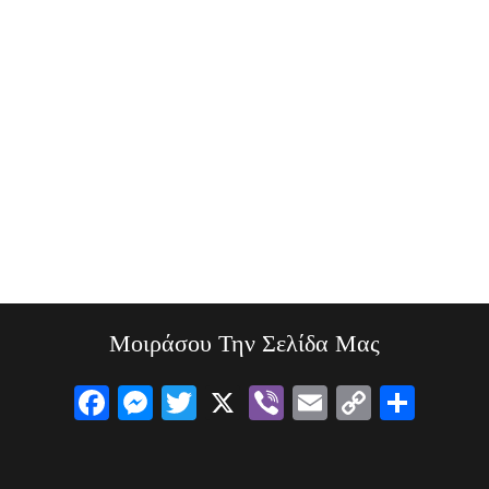
Μοιράσου Την Σελίδα Μας
F
M
T
X
Vi
E
C
S
a
es
wi
b
m
o
h
ce
se
tt
er
ail
py
ar