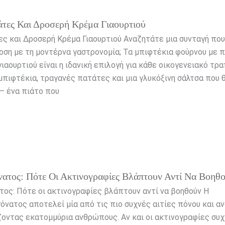
τες Και Δροσερή Κρέμα Γιαουρτιού
ς και Δροσερή Κρέμα Γιαουρτιού Αναζητάτε μια συνταγή που
οση με τη μοντέρνα γαστρονομία; Τα μπιφτέκια φούρνου με 
ιαουρτιού είναι η ιδανική επιλογή για κάθε οικογενειακό τρα
πιφτέκια, τραγανές πατάτες και μια γλυκόξινη σάλτσα που 
– ένα πιάτο που
νατος: Πότε Οι Ακτινογραφίες Βλάπτουν Αντί Να Βοηθ
τος: Πότε οι ακτινογραφίες βλάπτουν αντί να βοηθούν Η
όνατος αποτελεί μία από τις πιο συχνές αιτίες πόνου και α
οντας εκατομμύρια ανθρώπους. Αν και οι ακτινογραφίες συχ