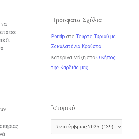
Πρόσφατα Σχόλια
 να
πατάτες
Pornip
στο
Τούρτα Τυριού με
πέζι.
Σοκολατένια Κρούστα
θα
Κατερίνα Μάζη
στο
Ο Κήπος
της Καρδιάς μας
Ιστορικό
ούν
ναπηρίας
νά