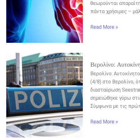
βλάπτουν
θεωρούνται απαραίτητ
αντί
πάντα χρήσιμες – μάλ
να
βοηθούν
Read More »
Βερολίνο:
Βερολίνο: Αυτοκίν
Αυτοκίνητο
έπεσε
Βερολίνο: Αυτοκίνητ
πάνω
(4/8) στο Βερολίνο,
σε
διασταύρωση Seestraß
πλήθος
σημειώθηκε γύρω στι
Σύμφωνα με τις πρώτ
Read More »