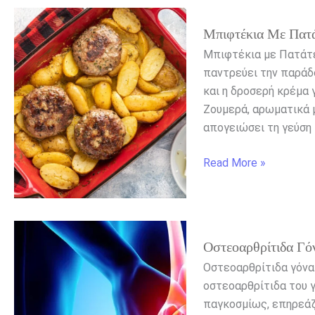
Μπιφτέκια
Μπιφτέκια Με Πατά
με
Πατάτες
Μπιφτέκια με Πατάτε
και
παντρεύει την παράδ
Δροσερή
και η δροσερή κρέμα γ
Κρέμα
Ζουμερά, αρωματικά μ
Γιαουρτιού
απογειώσει τη γεύση 
Read More »
Οστεοαρθρίτιδα
Οστεοαρθρίτιδα Γό
γόνατος:
Πότε
Οστεοαρθρίτιδα γόνα
οι
οστεοαρθρίτιδα του γ
ακτινογραφίες
παγκοσμίως, επηρεάζ