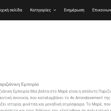
ρχική σελίδα
Κατηγορίες
Ενημέρωση
Επικοινων
ριζιάνικη Εμπειρία
ιάνικη Εμπειρία Μια βόλτα στο Μαρέ είναι η απόλυτη Παριζι
τευτική συνοικία, που καταλαμβάνει το 4ο Arrondissement της
ει ιστορία, φινέτσα και μοναδική ατμόσφαιρα. Το Μαρέ, που
χαμόσπιτα και τους βάλτους του, εξελίχθηκε σε πολιτιστικό 