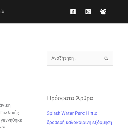
K
Ι
ία
α
σ
τ
τ
η
ο
γ
ρ
ο
ι
ρ
κ
Α
ί
ό
ν
ε
α
ς
ζ
ή
Πρόσφατα Άρθρα
άνικη
τ
 Γαλλικής
Splash Water Park: Η πιο
η
 γεννήθηκε
δροσερή καλοκαιρινή εξόρμηση
σ
και