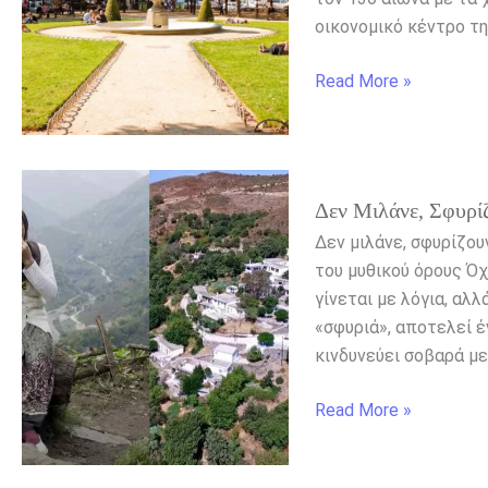
οικονομικό κέντρο τη
Read More »
Δεν
Δεν Μιλάνε, Σφυρί
μιλάνε,
σφυρίζουν:
Δεν μιλάνε, σφυρίζου
Το
του μυθικού όρους Όχ
άγνωστο
γίνεται με λόγια, αλ
ελληνικό
«σφυριά», αποτελεί έ
χωριό
κινδυνεύει σοβαρά με
Read More »