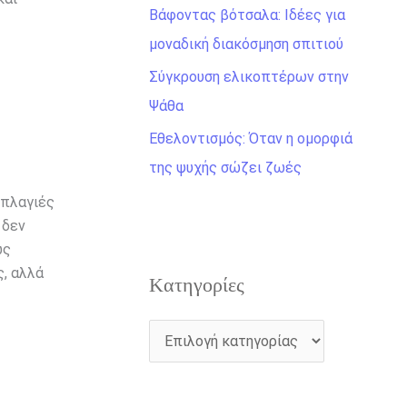
η
Βάφοντας βότσαλα: Ιδέες για
γ
μοναδική διακόσμηση σπιτιού
ι
Σύγκρουση ελικοπτέρων στην
α
Ψάθα
:
Εθελοντισμός: Όταν η ομορφιά
της ψυχής σώζει ζωές
 πλαγιές
 δεν
ως
ς, αλλά
Kατηγορίες