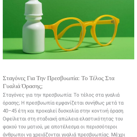
την
πρεσβυωπία:
Το
τέλος
στα
γυαλιά
όρασης;
Σταγόνες Για Την Πρεσβυωπία: Το Τέλος Στα
Γυαλιά Όρασης;
Σταγόνες για την πρεσβυωπία: Το τέλος στα γυαλιά
όρασης; Η πρεσβυωπία εμφανίζεται συνήθως μετά τα
40–45 έτη και προκαλεί δυσκολία στην κοντινή όραση.
Οφείλεται στη σταδιακή απώλεια ελαστικότητας του
φακού του ματιού, με αποτέλεσμα οι περισσότεροι
άνθρωποι να χρειάζονται γυαλιά πρεσβυωπίας. Μέχρι