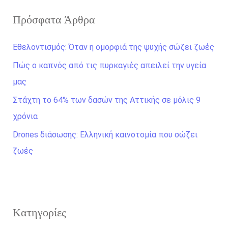
ζ
Πρόσφατα Άρθρα
ή
τ
Εθελοντισμός: Όταν η ομορφιά της ψυχής σώζει ζωές
η
Πώς ο καπνός από τις πυρκαγιές απειλεί την υγεία
σ
μας
η
Στάχτη το 64% των δασών της Αττικής σε μόλις 9
γ
χρόνια
ι
α
Drones διάσωσης: Ελληνική καινοτομία που σώζει
:
ζωές
Kατηγορίες