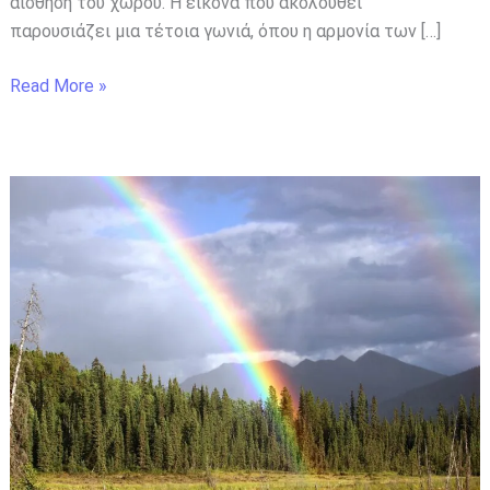
αίσθηση του χώρου. Η εικόνα που ακολουθεί
παρουσιάζει μια τέτοια γωνιά, όπου η αρμονία των […]
Read More »
Της
Γης
τα
Χρώματα:
Ένα
Σύμβολο
Ειρήνης
και
Ενότητας