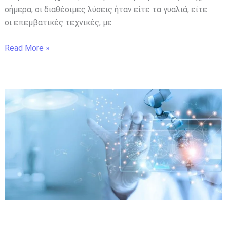
σήμερα, οι διαθέσιμες λύσεις ήταν είτε τα γυαλιά, είτε
οι επεμβατικές τεχνικές, με
Read More »
Η
τεχνητή
νοημοσύνη
«διαβάζει»
τη
μελλοντική
σας
υγεία