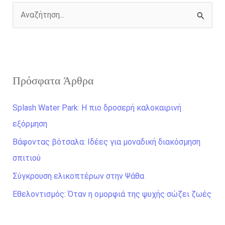
Α
ν
α
ζ
Πρόσφατα Άρθρα
ή
τ
Splash Water Park: Η πιο δροσερή καλοκαιρινή
η
εξόρμηση
σ
Βάφοντας βότσαλα: Ιδέες για μοναδική διακόσμηση
η
σπιτιού
γ
Σύγκρουση ελικοπτέρων στην Ψάθα
ι
α
Εθελοντισμός: Όταν η ομορφιά της ψυχής σώζει ζωές
: