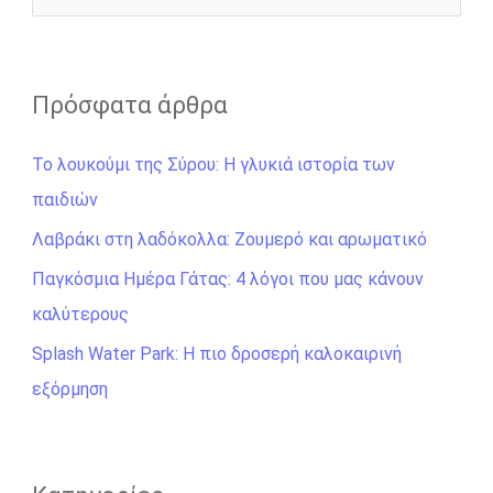
r
ν
α
ζ
Πρόσφατα άρθρα
ή
Το λουκούμι της Σύρου: Η γλυκιά ιστορία των
τ
παιδιών
η
σ
Λαβράκι στη λαδόκολλα: Ζουμερό και αρωματικό
η
Παγκόσμια Ημέρα Γάτας: 4 λόγοι που μας κάνουν
γ
καλύτερους
ι
Splash Water Park: Η πιο δροσερή καλοκαιρινή
α
εξόρμηση
: