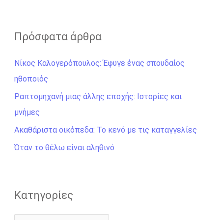
ν
α
ζ
Πρόσφατα άρθρα
ή
Νίκος Καλογερόπουλος: Έφυγε ένας σπουδαίος
τ
ηθοποιός
η
σ
Ραπτομηχανή μιας άλλης εποχής: Ιστορίες και
η
μνήμες
γ
Ακαθάριστα οικόπεδα: Το κενό με τις καταγγελίες
ι
Όταν το θέλω είναι αληθινό
α
:
Kατηγορίες