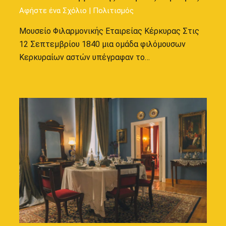
Αφήστε ένα Σχόλιο
|
Πολιτισμός
Μουσείο Φιλαρμονικής Εταιρείας Κέρκυρας Στις
12 Σεπτεμβρίου 1840 μια ομάδα φιλόμουσων
Κερκυραίων αστών υπέγραφαν το…