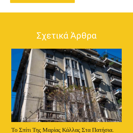
Σχετικά Άρθρα
Το Σπίτι Της Μαρίας Κάλλας Στα Πατήσια.