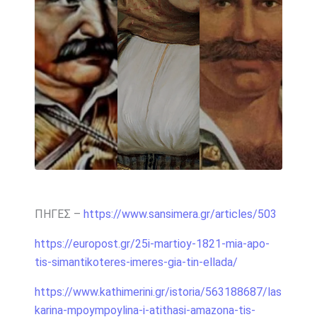
ΠΗΓΕΣ –
https://www.sansimera.gr/articles/503
https://europost.gr/25i-martioy-1821-mia-apo-
tis-simantikoteres-imeres-gia-tin-ellada/
https://www.kathimerini.gr/istoria/563188687/las
karina-mpoympoylina-i-atithasi-amazona-tis-