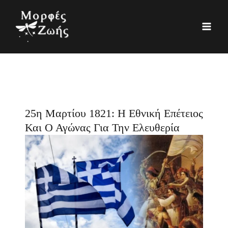
Μετάβαση
K
Ι
στο
α
σ
περιεχόμενο
τ
τ
η
ο
γ
ρ
ο
ι
ρ
κ
25η Μαρτίου 1821: Η Εθνική Επέτειος
ί
ό
Και Ο Αγώνας Για Την Ελευθερία
ε
ς