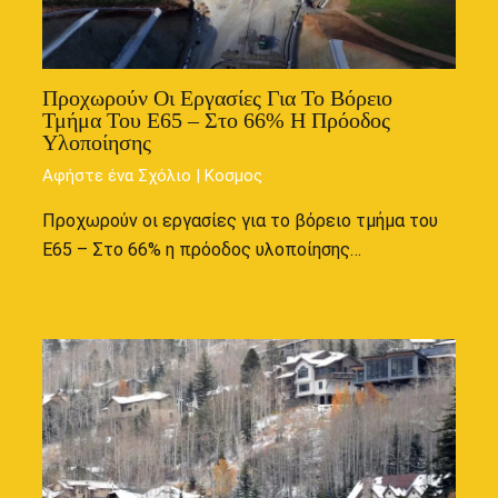
Προχωρούν Οι Εργασίες Για Το Βόρειο
Τμήμα Του Ε65 – Στο 66% Η Πρόοδος
Υλοποίησης
Αφήστε ένα Σχόλιο
|
Κοσμος
Προχωρούν οι εργασίες για το βόρειο τμήμα του
Ε65 – Στο 66% η πρόοδος υλοποίησης…