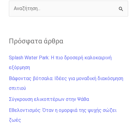
k
e
k
r
Α
ν
α
ζ
Πρόσφατα άρθρα
ή
Splash Water Park: Η πιο δροσερή καλοκαιρινή
τ
εξόρμηση
η
σ
Βάφοντας βότσαλα: Ιδέες για μοναδική διακόσμηση
η
σπιτιού
γ
Σύγκρουση ελικοπτέρων στην Ψάθα
ι
Εθελοντισμός: Όταν η ομορφιά της ψυχής σώζει
α
ζωές
: