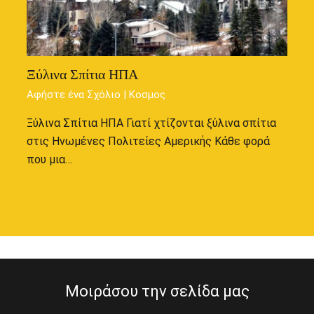
Ξύλινα Σπίτια ΗΠΑ
Αφήστε ένα Σχόλιο
|
Κοσμος
Ξύλινα Σπίτια ΗΠΑ Γιατί χτίζονται ξύλινα σπίτια
στις Ηνωμένες Πολιτείες Αμερικής Κάθε φορά
που μια…
Μοιράσου την σελίδα μας