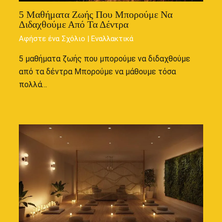
5 Μαθήματα Ζωής Που Μπορούμε Να
Διδαχθούμε Από Τα Δέντρα
Αφήστε ένα Σχόλιο
|
Εναλλακτικά
5 μαθήματα ζωής που μπορούμε να διδαχθούμε
από τα δέντρα Μπορούμε να μάθουμε τόσα
πολλά…