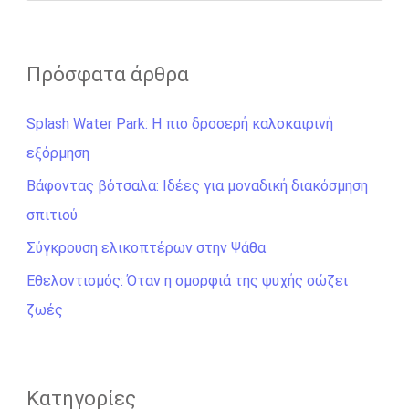
ν
α
ζ
Πρόσφατα άρθρα
ή
Splash Water Park: Η πιο δροσερή καλοκαιρινή
τ
εξόρμηση
η
σ
Βάφοντας βότσαλα: Ιδέες για μοναδική διακόσμηση
η
σπιτιού
γ
Σύγκρουση ελικοπτέρων στην Ψάθα
ι
Εθελοντισμός: Όταν η ομορφιά της ψυχής σώζει
α
ζωές
:
Kατηγορίες