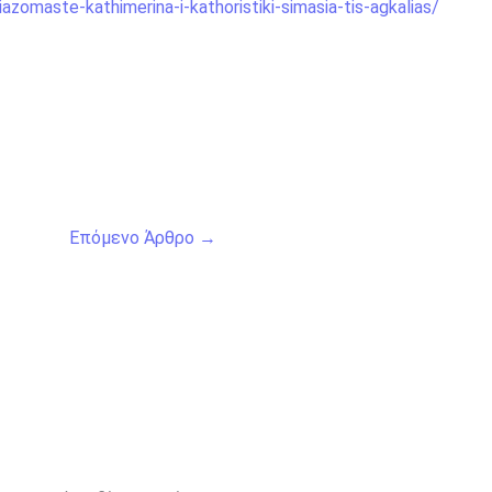
azomaste-kathimerina-i-kathoristiki-simasia-tis-agkalias/
Επόμενο Άρθρο
→