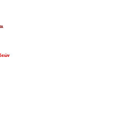
αι
ιδεών