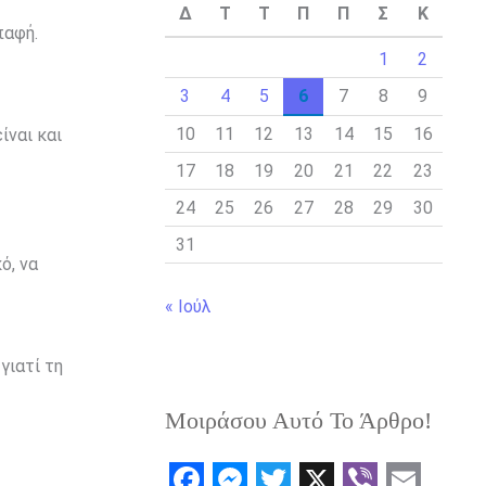
Δ
Τ
Τ
Π
Π
Σ
Κ
παφή.
1
2
3
4
5
6
7
8
9
10
11
12
13
14
15
16
ίναι και
17
18
19
20
21
22
23
24
25
26
27
28
29
30
31
ό, να
« Ιούλ
γιατί τη
Μοιράσου Αυτό Το Άρθρο!