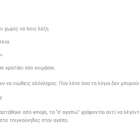
ι χωρίς να πεις λέξη.
λεια.
».
σε κρατάει όσο κοιμάσαι.
ουν να νιώθεις ολόκληρος. Που λένε όσα τα λόγια δεν μπορούν
α
τάθηκε από emojis, τα “σ’ αγαπώ” γράφονται αντί να λέγοντα
αστε τσιγκούνηδες στην αγάπη.