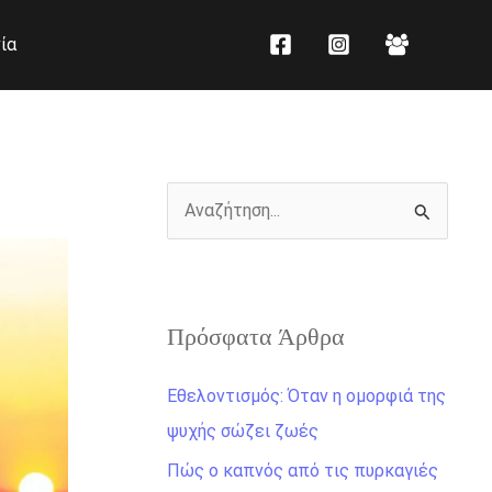
K
Ι
ία
α
σ
τ
τ
η
ο
γ
ρ
ο
ι
Α
ρ
κ
ν
ί
ό
α
ε
ζ
ς
Πρόσφατα Άρθρα
ή
τ
Εθελοντισμός: Όταν η ομορφιά της
η
ψυχής σώζει ζωές
σ
Πώς ο καπνός από τις πυρκαγιές