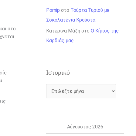
Pornip
στο
Τούρτα Τυριού με
Σοκολατένια Κρούστα
και στο
Κατερίνα Μάζη
στο
Ο Κήπος της
χνεται.
Καρδιάς μας
Ιστορικό
ρίς
υ
εις
Αύγουστος 2026