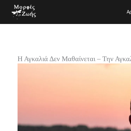
Μετάβαση
στο
Α
περιεχόμενο
Η Αγκαλιά Δεν Μαθαίνεται – Την Αγκα