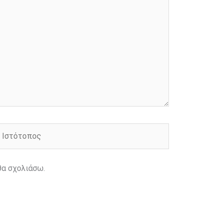
στότοπος
θα σχολιάσω.