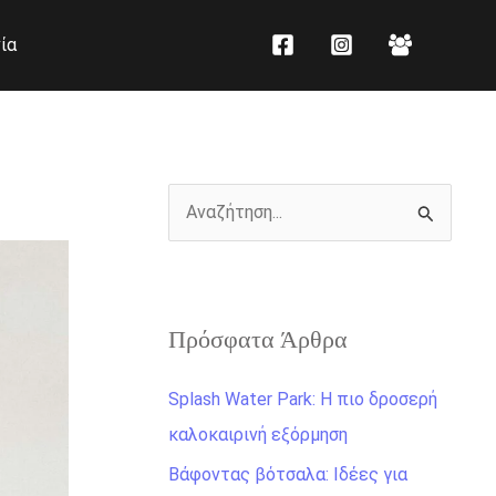
K
Ι
ία
α
σ
τ
τ
η
ο
γ
ρ
ο
ι
Α
ρ
κ
ν
ί
ό
α
ε
ζ
ς
Πρόσφατα Άρθρα
ή
τ
Splash Water Park: Η πιο δροσερή
η
καλοκαιρινή εξόρμηση
σ
Βάφοντας βότσαλα: Ιδέες για