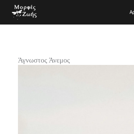
Μετάβαση
στο
Α
περιεχόμενο
Άγνωστος Άνεμος