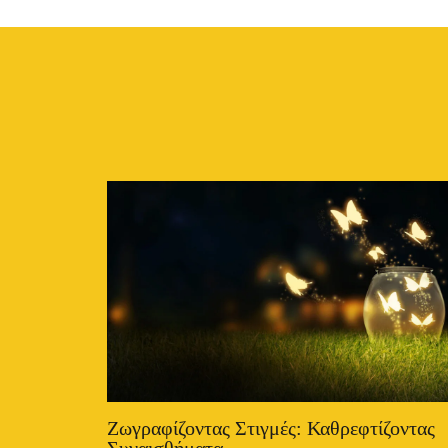
Ζωγραφίζοντας Στιγμές: Καθρεφτίζοντας