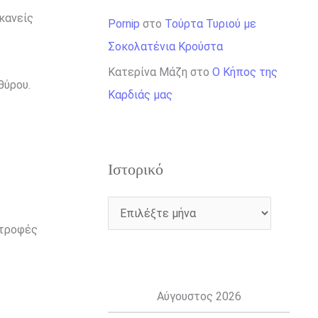
κανείς
Pornip
στο
Τούρτα Τυριού με
Σοκολατένια Κρούστα
Κατερίνα Μάζη
στο
Ο Κήπος της
θύρου.
Καρδιάς μας
Ιστορικό
στροφές
Αύγουστος 2026