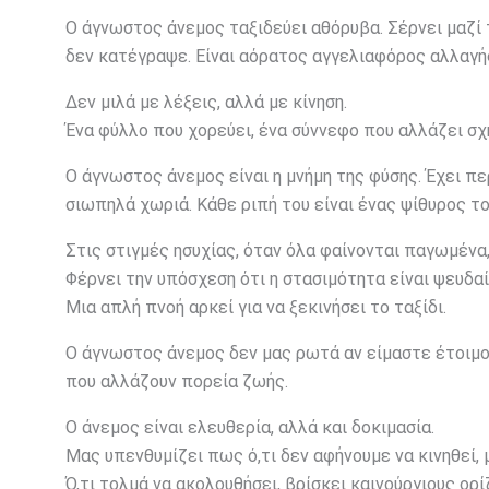
Ο άγνωστος άνεμος ταξιδεύει αθόρυβα. Σέρνει μαζί 
δεν κατέγραψε. Είναι αόρατος αγγελιαφόρος αλλαγή
Δεν μιλά με λέξεις, αλλά με κίνηση.
Ένα φύλλο που χορεύει, ένα σύννεφο που αλλάζει σχ
Ο άγνωστος άνεμος είναι η μνήμη της φύσης. Έχει π
σιωπηλά χωριά. Κάθε ριπή του είναι ένας ψίθυρος το
Στις στιγμές ησυχίας, όταν όλα φαίνονται παγωμένα,
Φέρνει την υπόσχεση ότι η στασιμότητα είναι ψευδαί
Μια απλή πνοή αρκεί για να ξεκινήσει το ταξίδι.
Ο άγνωστος άνεμος δεν μας ρωτά αν είμαστε έτοιμοι
που αλλάζουν πορεία ζωής.
Ο άνεμος είναι ελευθερία, αλλά και δοκιμασία.
Μας υπενθυμίζει πως ό,τι δεν αφήνουμε να κινηθεί, 
Ό,τι τολμά να ακολουθήσει, βρίσκει καινούργιους ορί