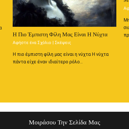
Αφ
Μη
σι
α
Η Πιο Έμπιστη Φίλη Μας Είναι Η Νύχτα
π
Αφήστε ένα Σχόλιο
|
Σκέψεις
Η πιο έμπιστη φίλη μας είναι η νύχτα Η νύχτα
πάντα είχε έναν ιδιαίτερο ρόλο…
Μοιράσου Την Σελίδα Μας