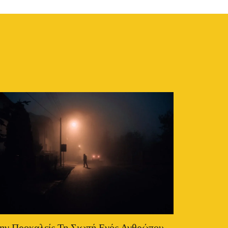
ην Προκαλείς Τη Σιωπή Ενός Ανθρώπου