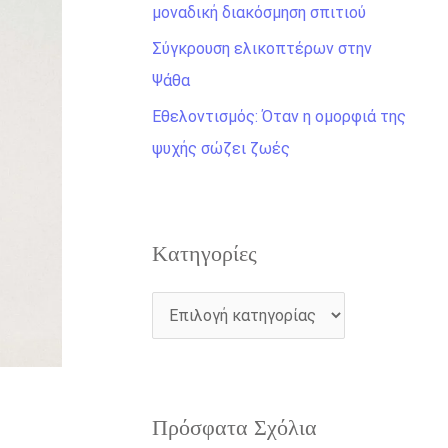
η
μοναδική διακόσμηση σπιτιού
γ
Σύγκρουση ελικοπτέρων στην
ι
Ψάθα
α
Εθελοντισμός: Όταν η ομορφιά της
:
ψυχής σώζει ζωές
Kατηγορίες
Πρόσφατα Σχόλια