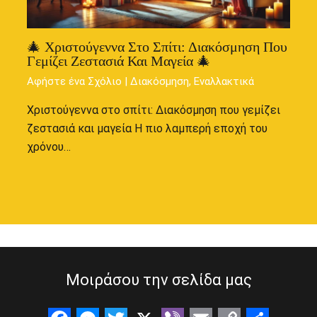
🎄 Χριστούγεννα Στο Σπίτι: Διακόσμηση Που
Γεμίζει Ζεστασιά Και Μαγεία 🎄
Αφήστε ένα Σχόλιο
|
Διακόσμηση
,
Εναλλακτικά
Χριστούγεννα στο σπίτι: Διακόσμηση που γεμίζει
ζεστασιά και μαγεία Η πιο λαμπερή εποχή του
χρόνου…
Μοιράσου την σελίδα μας