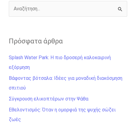
k
e
k
r
Α
ν
α
ζ
Πρόσφατα άρθρα
ή
Splash Water Park: Η πιο δροσερή καλοκαιρινή
τ
εξόρμηση
η
σ
Βάφοντας βότσαλα: Ιδέες για μοναδική διακόσμηση
η
σπιτιού
γ
Σύγκρουση ελικοπτέρων στην Ψάθα
ι
Εθελοντισμός: Όταν η ομορφιά της ψυχής σώζει
α
ζωές
: