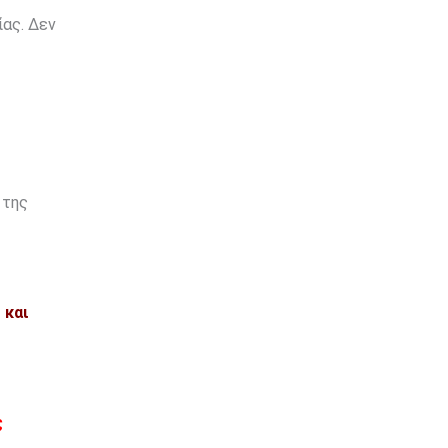
ίας. Δεν
 της
και
ς