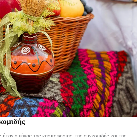
κομιδής
ς
, ήταν ο μήνας της καρποφορίας, της συγκομιδής και της