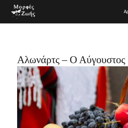
Μετάβαση
στο
Α
περιεχόμενο
Αλωνάρτς – Ο Αύγουστος 