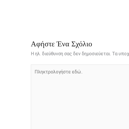
b
e
t
r
l
L
e
o
n
e
i
o
g
r
n
k
e
k
r
Αφήστε Ένα Σχόλιο
Η ηλ. διεύθυνση σας δεν δημοσιεύεται.
Τα υποχ
Πληκτρολογήστε
εδώ..