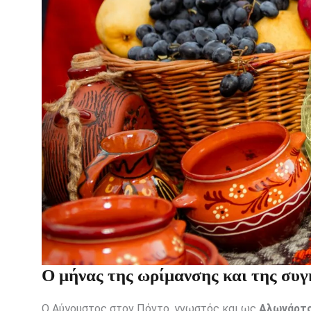
Ο μήνας της ωρίμανσης και της συγ
Ο Αύγουστος στον Πόντο, γνωστός και ως
Αλωνάρτ