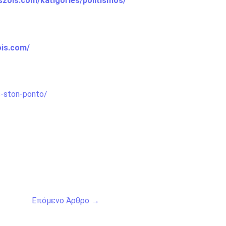
szois.com/katigories/politismos/
ois.com/
s-ston-ponto/
Επόμενο Άρθρο
→