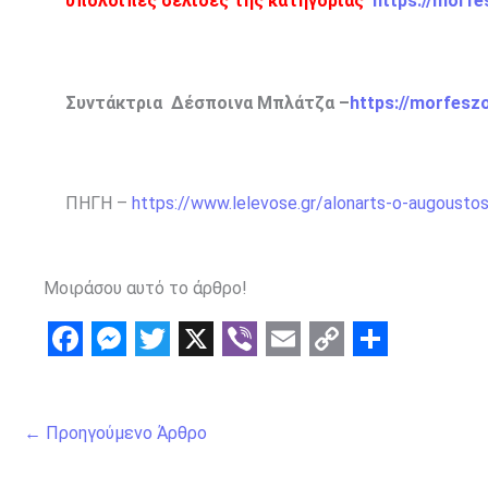
υπόλοιπες σελίδες της κατηγορίας
https://morfe
Συντάκτρια Δέσποινα Μπλάτζα –
https://morfesz
ΠΗΓΗ –
https://www.lelevose.gr/alonarts-o-augousto
Μοιράσου αυτό το άρθρο!
F
M
T
X
V
E
C
S
a
e
w
i
m
o
h
←
Προηγούμενο Άρθρο
c
s
i
b
a
p
a
e
s
t
e
i
y
r