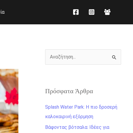
K
Ι
ία
α
σ
τ
τ
η
ο
γ
ρ
ο
ι
Α
ρ
κ
ν
ί
ό
α
ε
ζ
ς
Πρόσφατα Άρθρα
ή
τ
Splash Water Park: Η πιο δροσερή
η
καλοκαιρινή εξόρμηση
σ
Βάφοντας βότσαλα: Ιδέες για