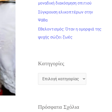
η
μοναδική διακόσμηση σπιτιού
γ
Σύγκρουση ελικοπτέρων στην
ι
Ψάθα
α
Εθελοντισμός: Όταν η ομορφιά της
:
ψυχής σώζει ζωές
Kατηγορίες
Πρόσφατα Σχόλια