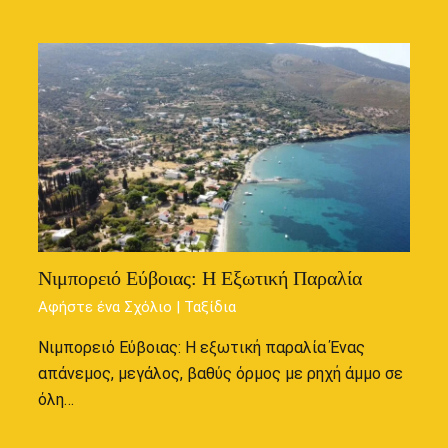
Νιμπορειό Εύβοιας: Η Εξωτική Παραλία
Αφήστε ένα Σχόλιο
|
Ταξίδια
Νιμπορειό Εύβοιας: Η εξωτική παραλία Ένας
απάνεμος, μεγάλος, βαθύς όρμος με ρηχή άμμο σε
όλη…