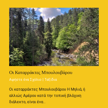
Οι Καταρράκτες Μπουλουβάρου
Αφήστε ένα Σχόλιο
|
Ταξίδια
Οι καταρράκτες Μπουλουβάρου Η Μηλιά, ή
αλλιώς Αμέρου κατά την τοπική βλάχικη
διάλεκτο, είναι ένα…