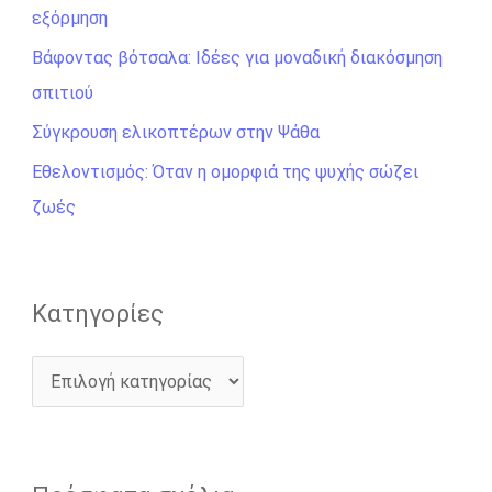
εξόρμηση
η
σ
Βάφοντας βότσαλα: Ιδέες για μοναδική διακόσμηση
η
σπιτιού
γ
Σύγκρουση ελικοπτέρων στην Ψάθα
ι
Εθελοντισμός: Όταν η ομορφιά της ψυχής σώζει
α
ζωές
:
Kατηγορίες