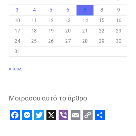
3
4
5
6
7
8
9
10
11
12
13
14
15
16
17
18
19
20
21
22
23
24
25
26
27
28
29
30
31
« Ιούλ
Μοιράσου αυτό το άρθρο!
F
M
T
X
V
E
C
S
a
e
w
i
m
o
h