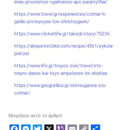
enas-proorismos-vgalmenos-apo-paramythia/
https://www.travel.gr/experiences/colmar-h-
galliki-proteyoysa-ton-christoygenn/
https://www.clickatlife.gr/taksidi/story/75236
https://akispetretzikis.com/recipe/4561/eykola-
pretzel
https://www.lifo.gr/tropos-zois/travel/sto-
mayro-dasos-kai-toys-ampelones-tis-alsatias
https://www.geografikoi.gr/xristougenna-sto-
colmar/
Μοιράσου αυτό το άρθρο!