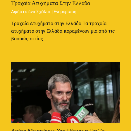
Τροχαία Ατυχήματα Στην Ελλάδα
Αφήστε ένα Σχόλιο
|
Ενημέρωση
Τροχαία Ατυχήματα στην Ελλάδα Τα τροχαία
ατυχήματα στην Ελλάδα παραμένουν μια από τις
βασικές αιτίες…
Απάτη Μεγατόνων Στο Πόρισμα Για Τα