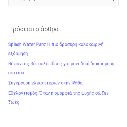
r
Α
ν
α
ζ
Πρόσφατα άρθρα
ή
Splash Water Park: Η πιο δροσερή καλοκαιρινή
τ
εξόρμηση
η
σ
Βάφοντας βότσαλα: Ιδέες για μοναδική διακόσμηση
η
σπιτιού
γ
Σύγκρουση ελικοπτέρων στην Ψάθα
ι
Εθελοντισμός: Όταν η ομορφιά της ψυχής σώζει
α
ζωές
: