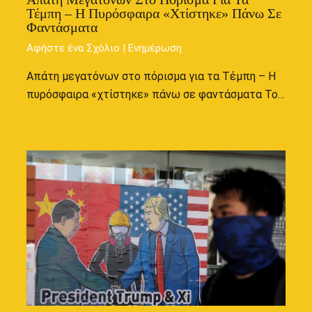
Τέμπη – Η Πυρόσφαιρα «χτίστηκε» Πάνω Σε
Φαντάσματα
Αφήστε ένα Σχόλιο
|
Ενημέρωση
Απάτη μεγατόνων στο πόρισμα για τα Τέμπη – Η
πυρόσφαιρα «χτίστηκε» πάνω σε φαντάσματα Το…