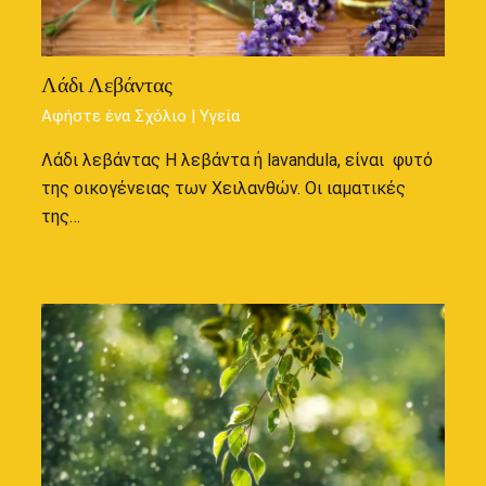
Λάδι Λεβάντας
Αφήστε ένα Σχόλιο
|
Υγεία
Λάδι λεβάντας Η λεβάντα ή lavandula, είναι φυτό
της οικογένειας των Χειλανθών. Οι ιαματικές
της…