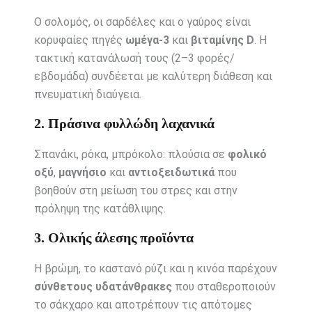
Ο σολομός, οι σαρδέλες και ο γαύρος είναι
κορυφαίες πηγές
ωμέγα-3
και
βιταμίνης D
. Η
τακτική κατανάλωσή τους (2–3 φορές/
εβδομάδα) συνδέεται με καλύτερη διάθεση και
πνευματική διαύγεια.
2. Πράσινα φυλλώδη λαχανικά
Σπανάκι, ρόκα, μπρόκολο: πλούσια σε
φολικό
οξύ
,
μαγνήσιο
και
αντιοξειδωτικά
που
βοηθούν στη μείωση του στρες και στην
πρόληψη της κατάθλιψης.
3. Ολικής άλεσης προϊόντα
Η βρώμη, το καστανό ρύζι και η κινόα παρέχουν
σύνθετους υδατάνθρακες
που σταθεροποιούν
το σάκχαρο και αποτρέπουν τις απότομες