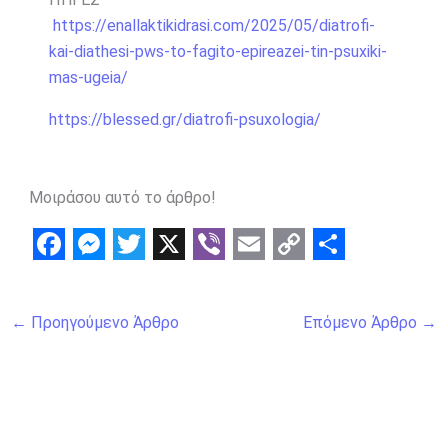
https://enallaktikidrasi.com/2025/05/diatrofi-
kai-diathesi-pws-to-fagito-epireazei-tin-psuxiki-
mas-ugeia/
https://blessed.gr/diatrofi-psuxologia/
Μοιράσου αυτό το άρθρο!
F
M
T
X
V
E
C
S
a
e
w
i
m
o
h
←
Προηγούμενο Άρθρο
Επόμενο Άρθρο
→
c
s
i
b
a
p
a
e
s
t
e
i
y
r
b
e
t
r
l
L
e
o
n
e
i