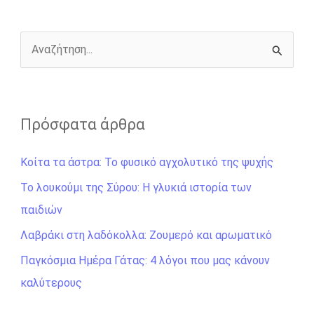
o
g
r
n
k
e
k
r
Α
ν
α
ζ
Πρόσφατα άρθρα
ή
Κοίτα τα άστρα: Το φυσικό αγχολυτικό της ψυχής
τ
η
Το λουκούμι της Σύρου: Η γλυκιά ιστορία των
σ
παιδιών
η
Λαβράκι στη λαδόκολλα: Ζουμερό και αρωματικό
γ
Παγκόσμια Ημέρα Γάτας: 4 λόγοι που μας κάνουν
ι
καλύτερους
α