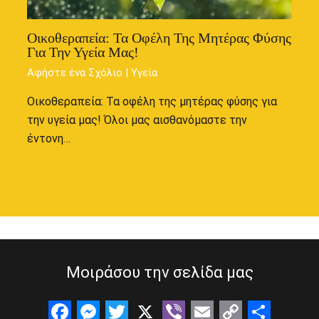
Οικοθεραπεία: Τα Οφέλη Της Μητέρας Φύσης
Για Την Υγεία Μας!
Αφήστε ένα Σχόλιο
|
Υγεία
Οικοθεραπεία: Τα οφέλη της μητέρας φύσης για
την υγεία μας! Όλοι μας αισθανόμαστε την
έντονη…
Μοιράσου την σελίδα μας