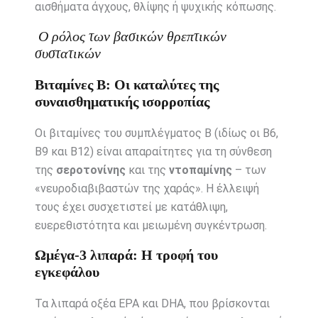
αισθήματα άγχους, θλίψης ή ψυχικής κόπωσης.
Ο ρόλος των βασικών θρεπτικών
συστατικών
Βιταμίνες Β: Οι καταλύτες της
συναισθηματικής ισορροπίας
Οι βιταμίνες του συμπλέγματος Β (ιδίως οι Β6,
Β9 και Β12) είναι απαραίτητες για τη σύνθεση
της
σεροτονίνης
και της
ντοπαμίνης
– των
«νευροδιαβιβαστών της χαράς». Η έλλειψή
τους έχει συσχετιστεί με κατάθλιψη,
ευερεθιστότητα και μειωμένη συγκέντρωση.
Ωμέγα-3 λιπαρά: Η τροφή του
εγκεφάλου
Τα λιπαρά οξέα EPA και DHA, που βρίσκονται