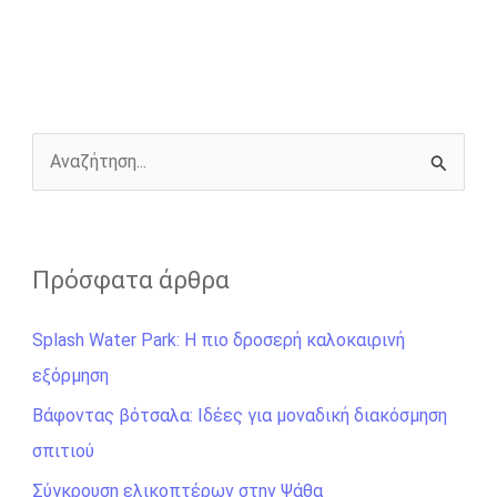
b
e
t
r
l
L
e
o
n
e
i
o
g
r
n
k
e
k
r
Α
ν
α
ζ
Πρόσφατα άρθρα
ή
Splash Water Park: Η πιο δροσερή καλοκαιρινή
τ
εξόρμηση
η
σ
Βάφοντας βότσαλα: Ιδέες για μοναδική διακόσμηση
η
σπιτιού
γ
Σύγκρουση ελικοπτέρων στην Ψάθα