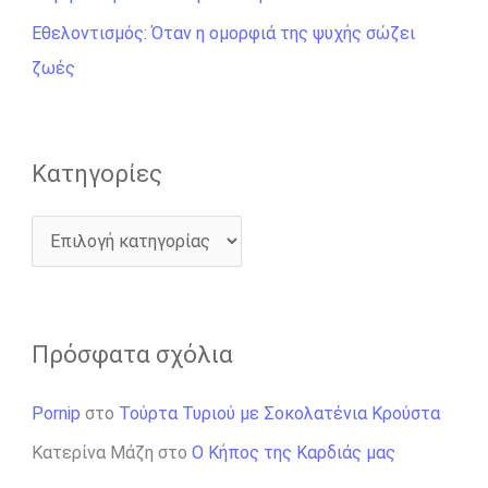
ι
Εθελοντισμός: Όταν η ομορφιά της ψυχής σώζει
α
ζωές
:
Kατηγορίες
Πρόσφατα σχόλια
Pornip
στο
Τούρτα Τυριού με Σοκολατένια Κρούστα
Κατερίνα Μάζη
στο
Ο Κήπος της Καρδιάς μας