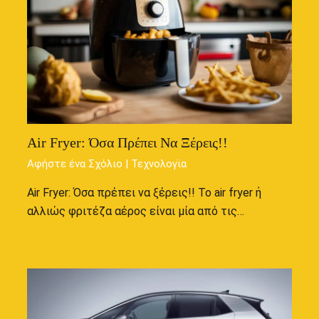
Air Fryer: Όσα Πρέπει Να Ξέρεις!!
Αφήστε ένα Σχόλιο
|
Τεχνολογϊα
Air Fryer: Όσα πρέπει να ξέρεις!! Το air fryer ή
αλλιώς φριτέζα αέρος είναι μία από τις…