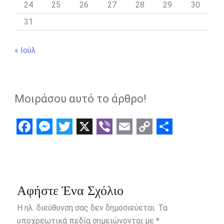
24
25
26
27
28
29
30
31
« Ιούλ
Μοιράσου αυτό το άρθρο!
F
M
T
X
V
E
C
S
a
e
w
i
m
o
h
c
s
i
b
a
p
a
e
s
t
e
i
y
r
Αφήστε Ένα Σχόλιο
b
e
t
r
l
L
e
Η ηλ. διεύθυνση σας δεν δημοσιεύεται.
Τα
o
n
e
i
υποχρεωτικά πεδία σημειώνονται με
*