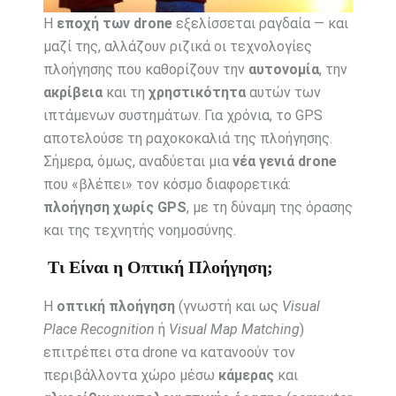
Η
εποχή των drone
εξελίσσεται ραγδαία — και
μαζί της, αλλάζουν ριζικά οι τεχνολογίες
πλοήγησης που καθορίζουν την
αυτονομία
, την
ακρίβεια
και τη
χρηστικότητα
αυτών των
ιπτάμενων συστημάτων. Για χρόνια, το GPS
αποτελούσε τη ραχοκοκαλιά της πλοήγησης.
Σήμερα, όμως, αναδύεται μια
νέα γενιά drone
που «βλέπει» τον κόσμο διαφορετικά:
πλοήγηση χωρίς GPS
, με τη δύναμη της όρασης
και της τεχνητής νοημοσύνης.
Τι Είναι η Οπτική Πλοήγηση;
Η
οπτική πλοήγηση
(γνωστή και ως
Visual
Place Recognition
ή
Visual Map Matching
)
επιτρέπει στα drone να κατανοούν τον
περιβάλλοντα χώρο μέσω
κάμερας
και