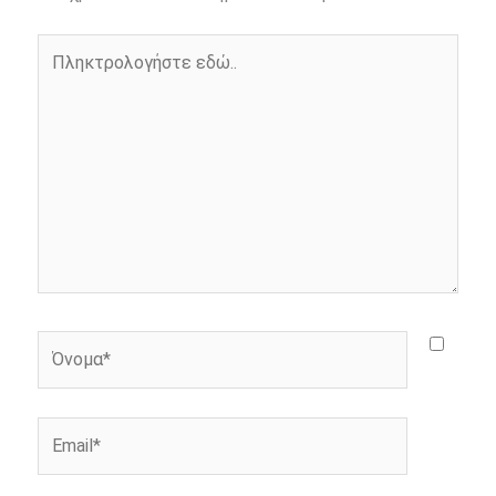
o
g
r
n
Πληκτρολογήστε
k
e
k
εδώ..
r
Όνομα*
Email*