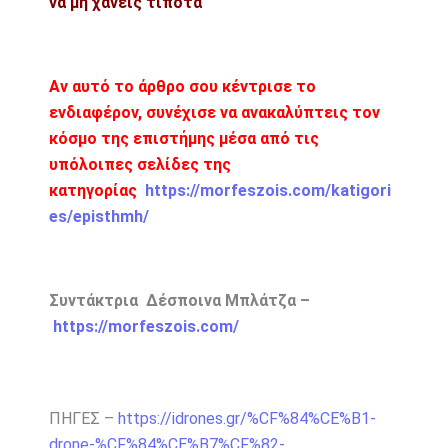
να μη χάνεις τίποτα
Αν αυτό το άρθρο σου κέντρισε το
ενδιαφέρον, συνέχισε να ανακαλύπτεις τον
κόσμο της επιστήμης μέσα από τις
υπόλοιπες σελίδες της
κατηγορίας
https://morfeszois.com/katigori
es/episthmh/
Συντάκτρια Δέσποινα Μπλάτζα –
https://morfeszois.com/
ΠΗΓΕΣ –
https://idrones.gr/%CF%84%CE%B1-
drone-%CF%84%CE%B7%CF%82-