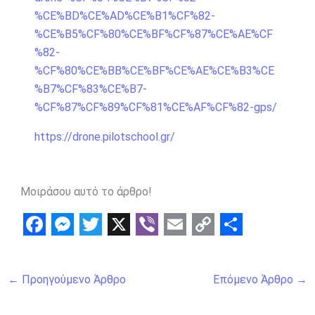
%CE%BD%CE%AD%CE%B1%CF%82-
%CE%B5%CF%80%CE%BF%CF%87%CE%AE%CF
%82-
%CF%80%CE%BB%CE%BF%CE%AE%CE%B3%CE
%B7%CF%83%CE%B7-
%CF%87%CF%89%CF%81%CE%AF%CF%82-gps/
https://drone.pilotschool.gr/
Μοιράσου αυτό το άρθρο!
F
M
T
X
V
E
C
S
a
e
w
i
m
o
h
←
Προηγούμενο Άρθρο
Επόμενο Άρθρο
→
c
s
i
b
a
p
a
e
s
t
e
i
y
r