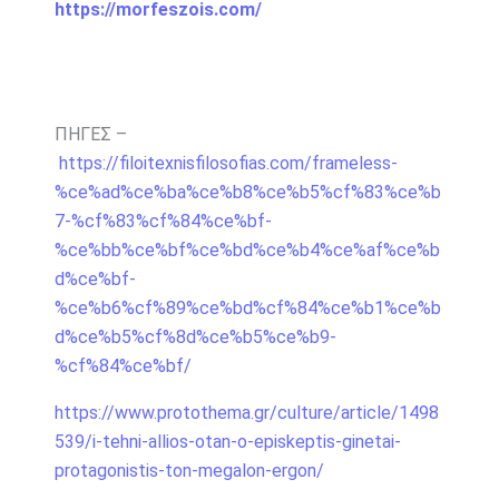
https://morfeszois.com/
ΠΗΓΕΣ –
https://filoitexnisfilosofias.com/frameless-
%ce%ad%ce%ba%ce%b8%ce%b5%cf%83%ce%b
7-%cf%83%cf%84%ce%bf-
%ce%bb%ce%bf%ce%bd%ce%b4%ce%af%ce%b
d%ce%bf-
%ce%b6%cf%89%ce%bd%cf%84%ce%b1%ce%b
d%ce%b5%cf%8d%ce%b5%ce%b9-
%cf%84%ce%bf/
https://www.protothema.gr/culture/article/1498
539/i-tehni-allios-otan-o-episkeptis-ginetai-
protagonistis-ton-megalon-ergon/