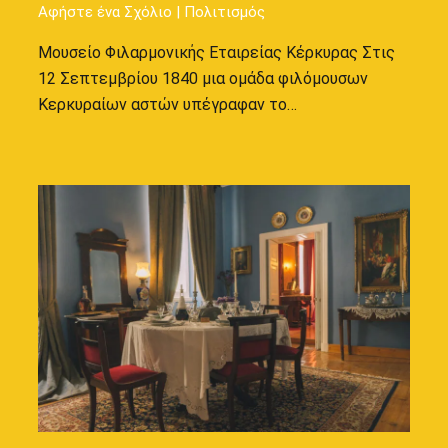
Αφήστε ένα Σχόλιο
|
Πολιτισμός
Μουσείο Φιλαρμονικής Εταιρείας Κέρκυρας Στις
12 Σεπτεμβρίου 1840 μια ομάδα φιλόμουσων
Κερκυραίων αστών υπέγραφαν το…