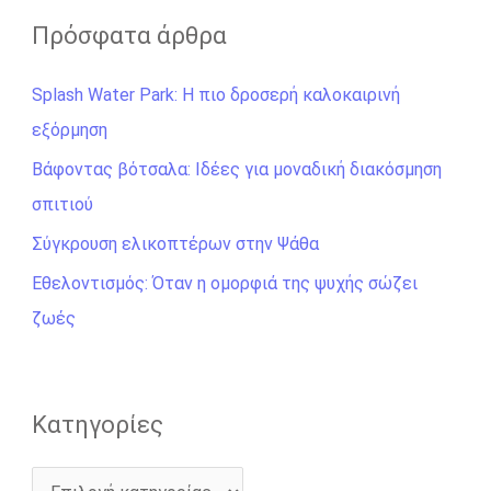
ζ
Πρόσφατα άρθρα
ή
Splash Water Park: Η πιο δροσερή καλοκαιρινή
τ
εξόρμηση
η
σ
Βάφοντας βότσαλα: Ιδέες για μοναδική διακόσμηση
η
σπιτιού
γ
Σύγκρουση ελικοπτέρων στην Ψάθα
ι
Εθελοντισμός: Όταν η ομορφιά της ψυχής σώζει
α
ζωές
:
Kατηγορίες