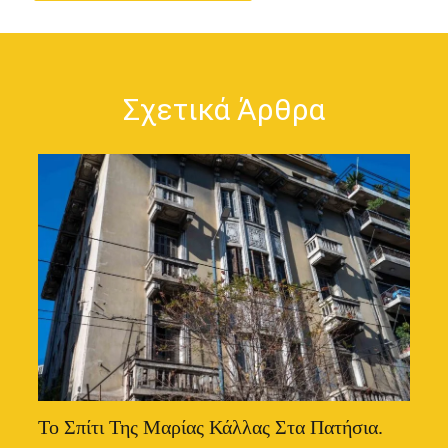
Σχετικά Άρθρα
Το Σπίτι Της Μαρίας Κάλλας Στα Πατήσια.