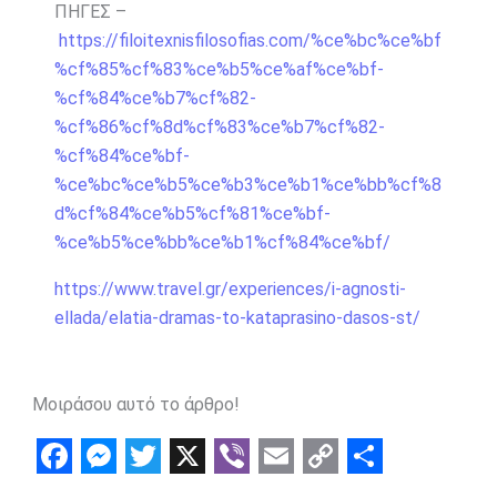
ΠΗΓΕΣ –
https://filoitexnisfilosofias.com/%ce%bc%ce%bf
%cf%85%cf%83%ce%b5%ce%af%ce%bf-
%cf%84%ce%b7%cf%82-
%cf%86%cf%8d%cf%83%ce%b7%cf%82-
%cf%84%ce%bf-
%ce%bc%ce%b5%ce%b3%ce%b1%ce%bb%cf%8
d%cf%84%ce%b5%cf%81%ce%bf-
%ce%b5%ce%bb%ce%b1%cf%84%ce%bf/
https://www.travel.gr/experiences/i-agnosti-
ellada/elatia-dramas-to-kataprasino-dasos-st/
Μοιράσου αυτό το άρθρο!
F
M
T
X
V
E
C
S