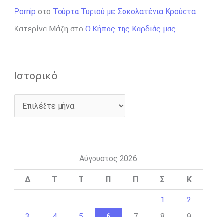
Pornip
στο
Τούρτα Τυριού με Σοκολατένια Κρούστα
Κατερίνα Μάζη
στο
Ο Κήπος της Καρδιάς μας
Ιστορικό
Αύγουστος 2026
Δ
Τ
Τ
Π
Π
Σ
Κ
1
2
3
4
5
6
7
8
9