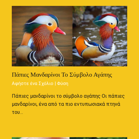
Πάπιες Μανδαρίνοι Το Σύμβολο Αγάπης
Αφήστε ένα Σχόλιο
|
Φύση
Πάπιες μανδαρίνοι το σύμβολο αγάπης Οι πάπιες
μανδαρίνοι, ένα από τα πιο εντυπωσιακά πτηνά
του…