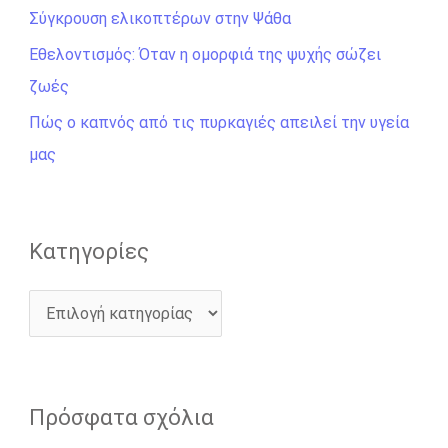
σ
Σύγκρουση ελικοπτέρων στην Ψάθα
η
Εθελοντισμός: Όταν η ομορφιά της ψυχής σώζει
γ
ζωές
ι
Πώς ο καπνός από τις πυρκαγιές απειλεί την υγεία
α
μας
:
Kατηγορίες
Πρόσφατα σχόλια