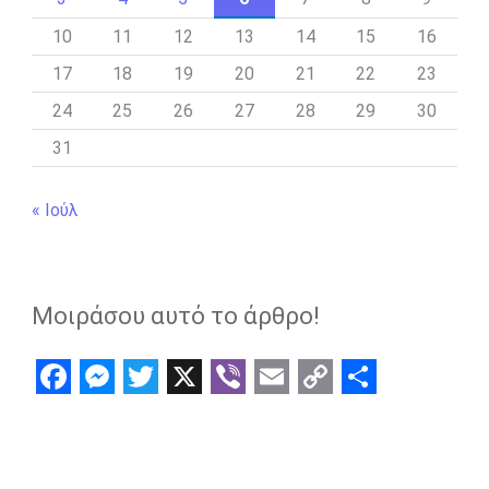
10
11
12
13
14
15
16
17
18
19
20
21
22
23
24
25
26
27
28
29
30
31
« Ιούλ
Μοιράσου αυτό το άρθρο!
F
M
T
X
V
E
C
S
a
e
w
i
m
o
h
c
s
i
b
a
p
a