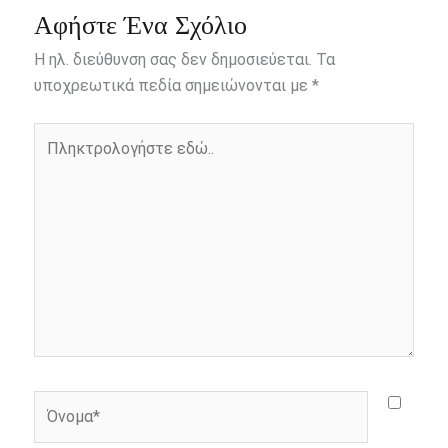
e
s
t
e
i
y
r
Αφήστε Ένα Σχόλιο
b
e
t
r
l
L
e
Η ηλ. διεύθυνση σας δεν δημοσιεύεται.
Τα
o
n
e
i
υποχρεωτικά πεδία σημειώνονται με
*
o
g
r
n
Πληκτρολογήστε
k
e
k
εδώ..
r
Όνομα*