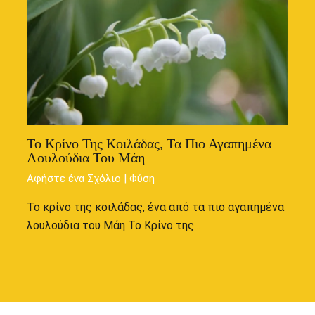
Το Κρίνο Της Κοιλάδας, Τα Πιο Αγαπημένα
Λουλούδια Του Μάη
Αφήστε ένα Σχόλιο
|
Φύση
Το κρίνο της κοιλάδας, ένα από τα πιο αγαπημένα
λουλούδια του Μάη Το Κρίνο της…