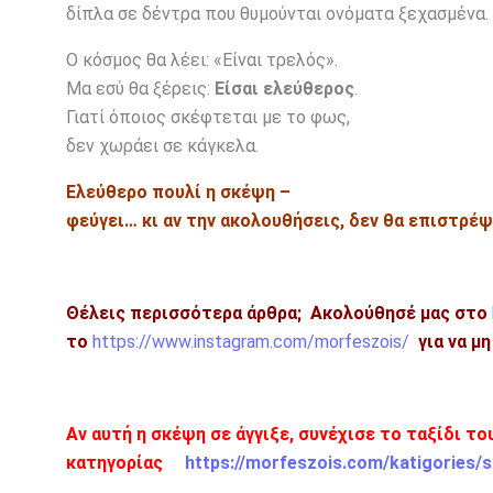
δίπλα σε δέντρα που θυμούνται ονόματα ξεχασμένα.
Ο κόσμος θα λέει: «Είναι τρελός».
Μα εσύ θα ξέρεις:
Είσαι ελεύθερος
.
Γιατί όποιος σκέφτεται με το φως,
δεν χωράει σε κάγκελα.
Ελεύθερο πουλί η σκέψη –
φεύγει…
κι αν την ακολουθήσεις,
δεν θα επιστρέψ
Θέλεις περισσότερα άρθρα;
Ακολούθησέ μας στο
το
https://www.instagram.com/morfeszois/
για να μ
Αν αυτή η σκέψη σε άγγιξε, συνέχισε το ταξίδι τ
κατηγορίας
https://morfeszois.com/katigories/s