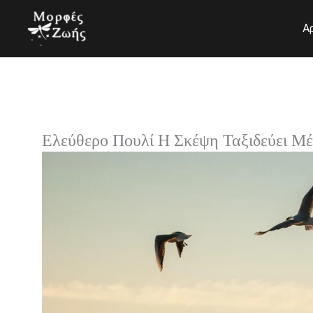
Μετάβαση
στο
Α
περιεχόμενο
Ελεύθερο Πουλί Η Σκέψη Ταξιδεύει Μ