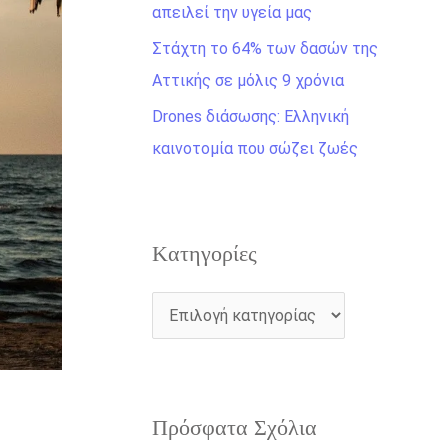
η
απειλεί την υγεία μας
γ
Στάχτη το 64% των δασών της
ι
Αττικής σε μόλις 9 χρόνια
α
Drones διάσωσης: Ελληνική
:
καινοτομία που σώζει ζωές
Kατηγορίες
Πρόσφατα Σχόλια