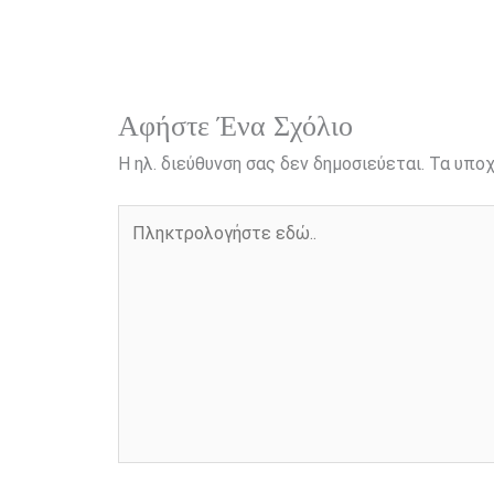
o
n
e
i
o
g
r
n
k
e
k
r
Αφήστε Ένα Σχόλιο
Η ηλ. διεύθυνση σας δεν δημοσιεύεται.
Τα υποχ
Πληκτρολογήστε
εδώ..