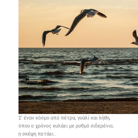
Σ’ έναν κόσμο από πέτρα, γυαλί και λήθη,
όπου ο χρόνος κυλάει με ρυθμό σιδερένιο,
η σκέψη πετάει…