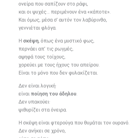
ονείρα που σαπίζουν στο ράφι,
και οι ψυχές… περιμένουν ένα «κάποτε».
Και όμως, μέσα σ’ αυτόν τον λαβύρινθο,
γεννιέται φλόγα.
Η
σκέψη
, όπως ένα μυστικό φως,
περνάει απ’ τις ρωγμές,
αψηφά τους τοίχους,
χορεύει με τους ήχους του απείρου.
Είναι το μόνο που δεν φυλακίζεται.
Δεν είναι λογική·
είναι
ποίηση του άδηλου
.
Δεν υπακούει·
ψιθυρίζει στα όνειρα.
Η σκέψη είναι φτερούγα που θυμάται τον ουρανό.
Δεν ανήκει σε χρόνο,