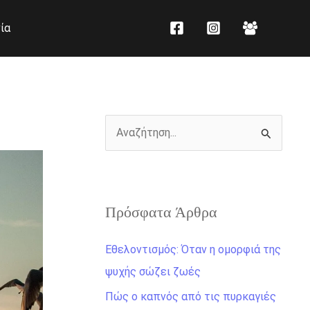
K
Ι
ία
α
σ
τ
τ
η
ο
γ
ρ
ο
ι
Α
ρ
κ
ν
ί
ό
α
ε
ζ
ς
Πρόσφατα Άρθρα
ή
τ
Εθελοντισμός: Όταν η ομορφιά της
η
ψυχής σώζει ζωές
σ
Πώς ο καπνός από τις πυρκαγιές