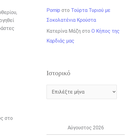
Pornip
στο
Τούρτα Τυριού με
υθερίου,
Σοκολατένια Κρούστα
ργηθεί
δράστες
Κατερίνα Μάζη
στο
Ο Κήπος της
Καρδιάς μας
Ιστορικό
ως στο
Αύγουστος 2026