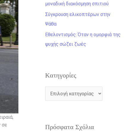
η
μοναδική διακόσμηση σπιτιού
γ
Σύγκρουση ελικοπτέρων στην
ι
Ψάθα
α
Εθελοντισμός: Όταν η ομορφιά της
:
ψυχής σώζει ζωές
Kατηγορίες
ιραιά,
ν σε
Πρόσφατα Σχόλια