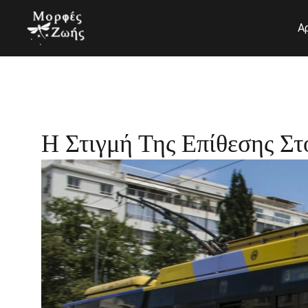
Μετάβαση
στο
Α
περιεχόμενο
Η Στιγμή Της Επίθεσης Στ