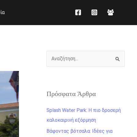
K
Ι
ία
α
σ
τ
τ
η
ο
γ
ρ
ο
ι
Α
ρ
κ
ν
ί
ό
α
ε
ζ
ς
Πρόσφατα Άρθρα
ή
τ
Splash Water Park: Η πιο δροσερή
η
καλοκαιρινή εξόρμηση
σ
Βάφοντας βότσαλα: Ιδέες για