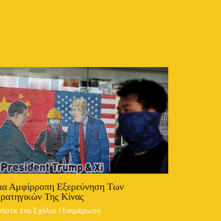
ια Αμφίρροπη Εξερεύνηση Των
ρατηγικών Της Κίνας
ήστε ένα Σχόλιο
|
Ενημέρωση