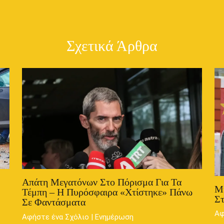
Σχετικά Άρθρα
Απάτη Μεγατόνων Στο Πόρισμα Για Τα
Μ
Τέμπη – Η Πυρόσφαιρα «χτίστηκε» Πάνω
Στ
Σε Φαντάσματα
Αφ
Αφήστε ένα Σχόλιο
|
Ενημέρωση