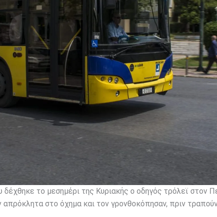
 δέχθηκε το μεσημέρι της Κυριακής ο οδηγός τρόλεϊ στον Πε
ν απρόκλητα στο όχημα και τον γρονθοκόπησαν, πριν τραπού