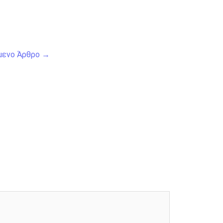
μενο Άρθρο
→