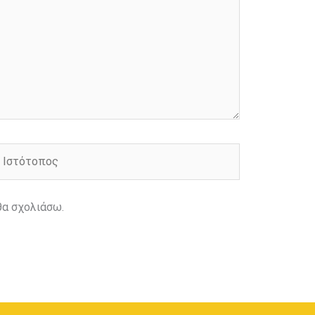
στότοπος
θα σχολιάσω.