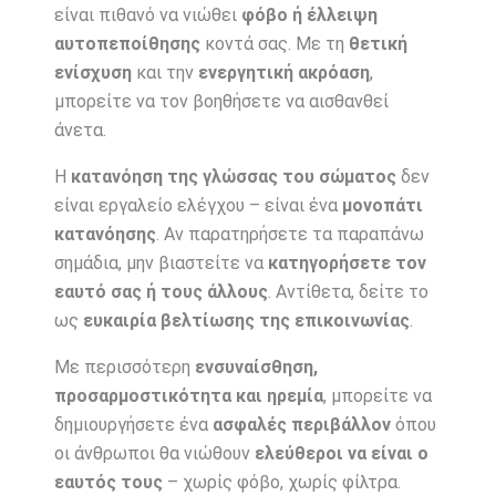
είναι πιθανό να νιώθει
φόβο ή έλλειψη
αυτοπεποίθησης
κοντά σας. Με τη
θετική
ενίσχυση
και την
ενεργητική ακρόαση
,
μπορείτε να τον βοηθήσετε να αισθανθεί
άνετα.
Η
κατανόηση της γλώσσας του σώματος
δεν
είναι εργαλείο ελέγχου – είναι ένα
μονοπάτι
κατανόησης
. Αν παρατηρήσετε τα παραπάνω
σημάδια, μην βιαστείτε να
κατηγορήσετε τον
εαυτό σας ή τους άλλους
. Αντίθετα, δείτε το
ως
ευκαιρία βελτίωσης της επικοινωνίας
.
Με περισσότερη
ενσυναίσθηση,
προσαρμοστικότητα και ηρεμία
, μπορείτε να
δημιουργήσετε ένα
ασφαλές περιβάλλον
όπου
οι άνθρωποι θα νιώθουν
ελεύθεροι να είναι ο
εαυτός τους
– χωρίς φόβο, χωρίς φίλτρα.