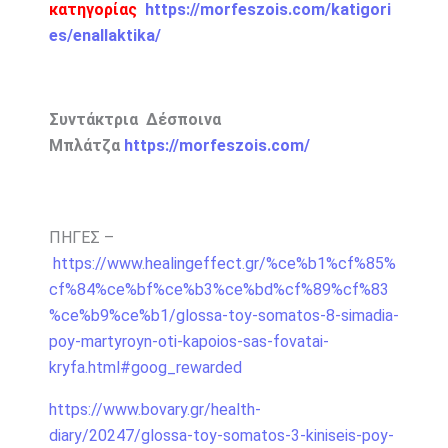
κατηγορίας
https://morfeszois.com/katigori
es/enallaktika/
Συντάκτρια Δέσποινα
Μπλάτζα
https://morfeszois.com/
ΠΗΓΕΣ –
https://www.healingeffect.gr/%ce%b1%cf%85%
cf%84%ce%bf%ce%b3%ce%bd%cf%89%cf%83
%ce%b9%ce%b1/glossa-toy-somatos-8-simadia-
poy-martyroyn-oti-kapoios-sas-fovatai-
kryfa.html#goog_rewarded
https://www.bovary.gr/health-
diary/20247/glossa-toy-somatos-3-kiniseis-poy-