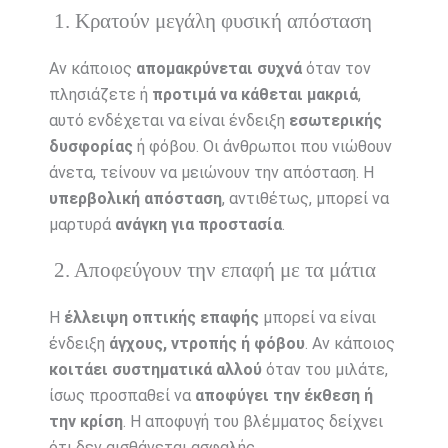
1. Κρατούν μεγάλη φυσική απόσταση
Αν κάποιος
απομακρύνεται συχνά
όταν τον
πλησιάζετε ή
προτιμά να κάθεται μακριά
,
αυτό ενδέχεται να είναι ένδειξη
εσωτερικής
δυσφορίας
ή φόβου. Οι άνθρωποι που νιώθουν
άνετα, τείνουν να μειώνουν την απόσταση. Η
υπερβολική απόσταση
, αντιθέτως, μπορεί να
μαρτυρά
ανάγκη για προστασία
.
2. Αποφεύγουν την επαφή με τα μάτια
Η
έλλειψη οπτικής επαφής
μπορεί να είναι
ένδειξη
άγχους, ντροπής ή φόβου
. Αν κάποιος
κοιτάει συστηματικά αλλού
όταν του μιλάτε,
ίσως προσπαθεί να
αποφύγει την έκθεση ή
την κρίση
. Η αποφυγή του βλέμματος δείχνει
ότι δεν αισθάνεται ασφαλής.