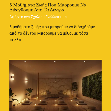
5 Μαθήματα Ζωής Που Μπορούμε Να
Διδαχθούμε Από Τα Δέντρα
Αφήστε ένα Σχόλιο
|
Εναλλακτικά
5 μαθήματα ζωής που μπορούμε να διδαχθούμε
από τα δέντρα Μπορούμε να μάθουμε τόσα
πολλά…