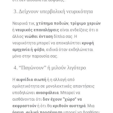
3. Δείχνουν υπερβολική νευρικότητα
Νευρικά τικ,
χτύπημα ποδιών
,
τρίψιμο χεριών
ή
νευρικές επαναλήψεις
είναι ενδείξεις ότι ο
άλλος
νιώθει ένταση
δίπλα σας. Η
νευρικότητα μπορεί να αποκαλύπτει
κρυφή
αμηχανία ή φόβο
, ειδικά όταν εκδηλώνεται
μόνο στην παρουσία σας.
4. “Παγώνουν” ή μιλούν λιγότερο
Η
αιφνίδια σιωπή
ή η αλλαγή από
ομιλητικότητα σε μονολεκτικές απαντήσεις
υποδηλώνει
ανασφάλεια
. Μπορεί να
αισθάνονται ότι
δεν έχουν “χώρο” να
εκφραστούν
ή ότι θα
κριθούν αυστηρά
. Μια
ήρεμη, φιλική προσέγγιση
μπορεί να βοηθήσει.