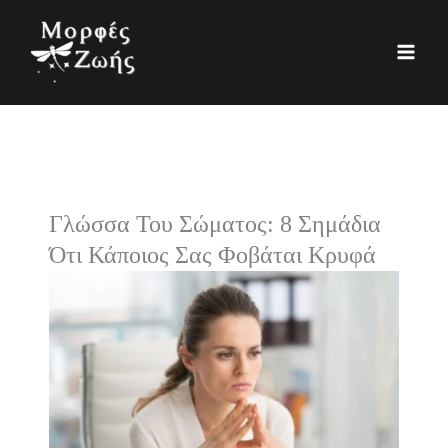
Μετάβαση
K
Ι
στο
α
σ
περιεχόμενο
τ
τ
η
ο
γ
ρ
ο
ι
ρ
κ
Γλώσσα Του Σώματος: 8 Σημάδια
ί
ό
Ότι Κάποιος Σας Φοβάται Κρυφά
ε
ς