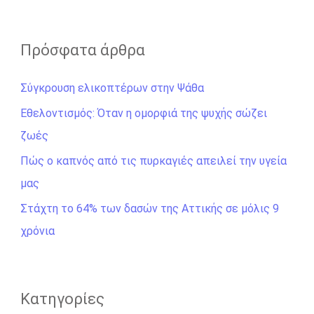
ν
α
ζ
Πρόσφατα άρθρα
ή
Σύγκρουση ελικοπτέρων στην Ψάθα
τ
η
Εθελοντισμός: Όταν η ομορφιά της ψυχής σώζει
σ
ζωές
η
Πώς ο καπνός από τις πυρκαγιές απειλεί την υγεία
γ
μας
ι
Στάχτη το 64% των δασών της Αττικής σε μόλις 9
α
χρόνια
:
Kατηγορίες