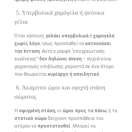
5. Υπερβολικά χαμόγελα ή ψεύτικα
γέλια
Όταν κάποιος
γελάει υπερβολικά
ή
χαμογελά
χωρίς λόγο
, ίσως προσπαθεί να
κατευνάσει
την ένταση
. Αυτή η μορφή “υποχρεωτικής
ευγένειας”
δεν δηλώνει άνεση
– συχνά είναι
μηχανισμός επιβίωσης μπροστά σε ένα άτομο
που θεωρείται
κυρίαρχο ή απειλητικό
.
6. Άκαμπτοι ώμοι και σφιχτή στάση
σώματος
Η
σφιγμένη στάση
, οι
ώμοι προς τα πάνω
, ή το
στατικό σώμα
δείχνουν προσπάθεια του
ατόμου να
προστατευθεί
. Μπορεί να