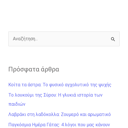
b
e
t
r
l
L
e
o
n
e
i
o
g
r
n
k
e
k
r
Α
ν
α
ζ
Πρόσφατα άρθρα
ή
Κοίτα τα άστρα: Το φυσικό αγχολυτικό της ψυχής
τ
η
Το λουκούμι της Σύρου: Η γλυκιά ιστορία των
σ
παιδιών
η
Λαβράκι στη λαδόκολλα: Ζουμερό και αρωματικό
γ
Παγκόσμια Ημέρα Γάτας: 4 λόγοι που μας κάνουν