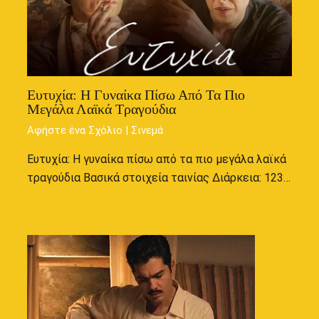
Ευτυχία: Η Γυναίκα Πίσω Από Τα Πιο
Μεγάλα Λαϊκά Τραγούδια
Αφήστε ένα Σχόλιο
|
Σινεμά
Ευτυχία: Η γυναίκα πίσω από τα πιο μεγάλα λαϊκά
τραγούδια Βασικά στοιχεία ταινίας Διάρκεια: 123…