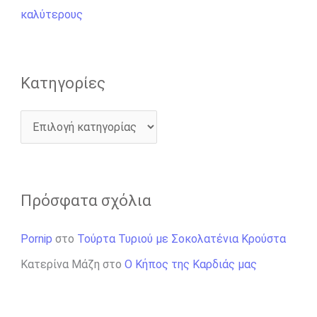
ι
καλύτερους
α
:
Kατηγορίες
Πρόσφατα σχόλια
Pornip
στο
Τούρτα Τυριού με Σοκολατένια Κρούστα
Κατερίνα Μάζη
στο
Ο Κήπος της Καρδιάς μας