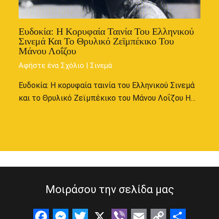
Ευδοκία: Η Κορυφαία Ταινία Του Ελληνικού
Σινεμά Και Το Θρυλικό Ζεϊμπέκικο Του
Μάνου Λοΐζου
Αφήστε ένα Σχόλιο
|
Σινεμά
Ευδοκία: Η κορυφαία ταινία του Ελληνικού Σινεμά
και το Θρυλικό Ζεϊμπέκικο του Μάνου Λοΐζου Η…
Μοιράσου την σελίδα μας