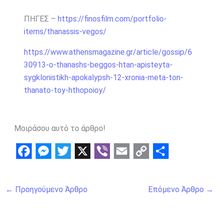
ΠΗΓΕΣ –
https://finosfilm.com/portfolio-
items/thanassis-vegos/
https://www.athensmagazine.gr/article/gossip/6
30913-o-thanashs-beggos-htan-apisteyta-
sygklonistikh-apokalypsh-12-xronia-meta-ton-
thanato-toy-hthopoioy/
Μοιράσου αυτό το άρθρο!
F
M
T
X
V
E
C
S
a
e
w
i
m
o
h
←
Προηγούμενο Άρθρο
Επόμενο Άρθρο
→
c
s
i
b
a
p
a
e
s
t
e
i
y
r