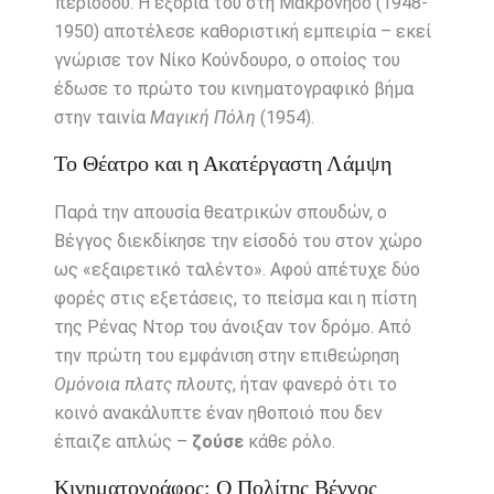
περιόδου. Η εξορία του στη Μακρόνησο (1948-
1950) αποτέλεσε καθοριστική εμπειρία – εκεί
γνώρισε τον Νίκο Κούνδουρο, ο οποίος του
έδωσε το πρώτο του κινηματογραφικό βήμα
στην ταινία
Μαγική Πόλη
(1954).
Το Θέατρο και η Ακατέργαστη Λάμψη
Παρά την απουσία θεατρικών σπουδών, ο
Βέγγος διεκδίκησε την είσοδό του στον χώρο
ως «εξαιρετικό ταλέντο». Αφού απέτυχε δύο
φορές στις εξετάσεις, το πείσμα και η πίστη
της Ρένας Ντορ του άνοιξαν τον δρόμο. Από
την πρώτη του εμφάνιση στην επιθεώρηση
Ομόνοια πλατς πλουτς
, ήταν φανερό ότι το
κοινό ανακάλυπτε έναν ηθοποιό που δεν
έπαιζε απλώς –
ζούσε
κάθε ρόλο.
Κινηματογράφος: Ο Πολίτης Βέγγος