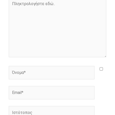
Πληκτρολογήστε
k
e
k
εδώ..
r
Όνομα*
Email*
Ιστότοπος