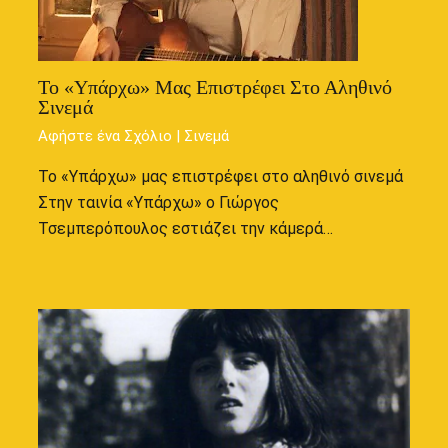
Το «Υπάρχω» Μας Επιστρέφει Στο Αληθινό
Σινεμά
Αφήστε ένα Σχόλιο
|
Σινεμά
Το «Υπάρχω» μας επιστρέφει στο αληθινό σινεμά
Στην ταινία «Υπάρχω» ο Γιώργος
Τσεμπερόπουλος εστιάζει την κάμερά…