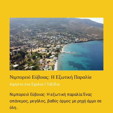
Νιμπορειό Εύβοιας: Η Εξωτική Παραλία
Αφήστε ένα Σχόλιο
|
Ταξίδια
Νιμπορειό Εύβοιας: Η εξωτική παραλία Ένας
απάνεμος, μεγάλος, βαθύς όρμος με ρηχή άμμο σε
όλη…