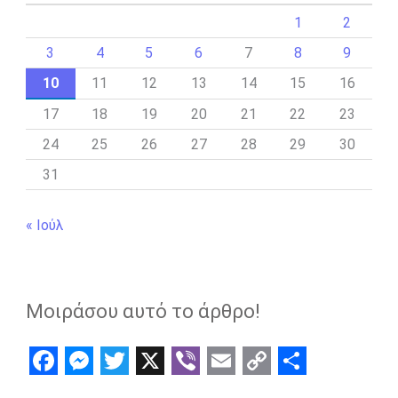
1
2
3
4
5
6
7
8
9
10
11
12
13
14
15
16
17
18
19
20
21
22
23
24
25
26
27
28
29
30
31
« Ιούλ
Μοιράσου αυτό το άρθρο!
F
M
T
X
V
E
C
S