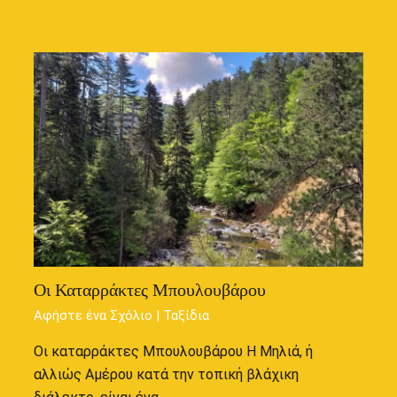
Οι Καταρράκτες Μπουλουβάρου
Αφήστε ένα Σχόλιο
|
Ταξίδια
Οι καταρράκτες Μπουλουβάρου Η Μηλιά, ή
αλλιώς Αμέρου κατά την τοπική βλάχικη