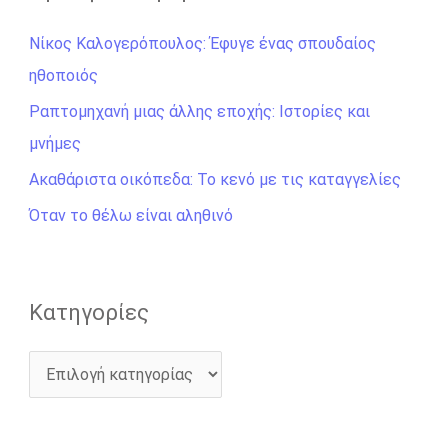
ή
Νίκος Καλογερόπουλος: Έφυγε ένας σπουδαίος
τ
ηθοποιός
η
σ
Ραπτομηχανή μιας άλλης εποχής: Ιστορίες και
η
μνήμες
γ
Ακαθάριστα οικόπεδα: Το κενό με τις καταγγελίες
ι
Όταν το θέλω είναι αληθινό
α
:
Kατηγορίες