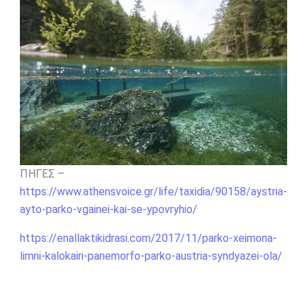
ΠΗΓΕΣ –
https://www.athensvoice.gr/life/taxidia/90158/aystria-
ayto-parko-vgainei-kai-se-ypovryhio/
https://enallaktikidrasi.com/2017/11/parko-xeimona-
limni-kalokairi-panemorfo-parko-austria-syndyazei-ola/