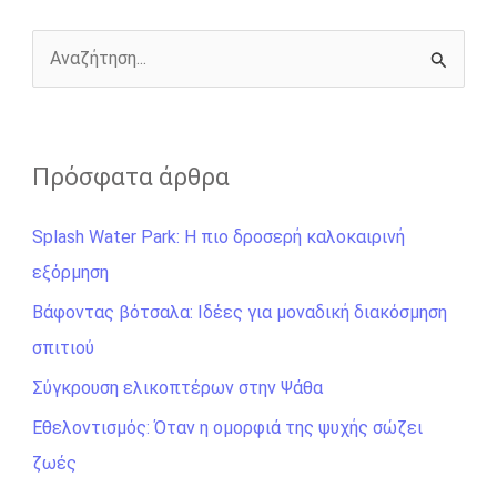
o
g
r
n
k
e
k
r
Α
ν
α
ζ
Πρόσφατα άρθρα
ή
Splash Water Park: Η πιο δροσερή καλοκαιρινή
τ
εξόρμηση
η
σ
Βάφοντας βότσαλα: Ιδέες για μοναδική διακόσμηση
η
σπιτιού
γ
Σύγκρουση ελικοπτέρων στην Ψάθα
ι
Εθελοντισμός: Όταν η ομορφιά της ψυχής σώζει
α
ζωές
: