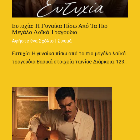
Ευτυχία: Η Γυναίκα Πίσω Από Τα Πιο
Μεγάλα Λαϊκά Τραγούδια
Αφήστε ένα Σχόλιο
|
Σινεμά
Ευτυχία: Η γυναίκα πίσω από τα πιο μεγάλα λαϊκά
τραγούδια Βασικά στοιχεία ταινίας Διάρκεια: 123…