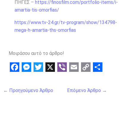
ΠΗΓΕΣ –
https://finosfilm.com/portfolio-items/i-
amartia-tis-omorfias/
https://www.tv-24.gr/tv-program/show/134798-
mega-h-amartia-ths-omorfias
Μοιράσου αυτό το άρθρο!
F
M
T
X
V
E
C
S
a
e
w
i
m
o
h
←
Προηγούμενο Άρθρο
Επόμενο Άρθρο
→
c
s
i
b
a
p
a
e
s
t
e
i
y
r
b
e
t
r
l
L
e
o
n
e
i