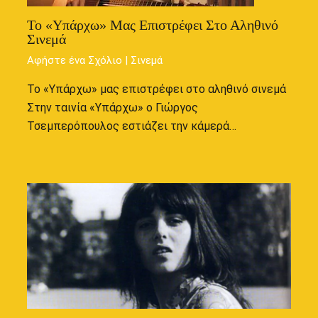
Το «Υπάρχω» Μας Επιστρέφει Στο Αληθινό
Σινεμά
Αφήστε ένα Σχόλιο
|
Σινεμά
Το «Υπάρχω» μας επιστρέφει στο αληθινό σινεμά
Στην ταινία «Υπάρχω» ο Γιώργος
Τσεμπερόπουλος εστιάζει την κάμερά…