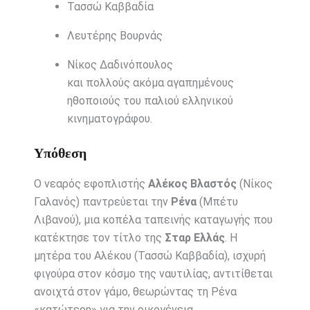
Τασσώ Καββαδία
Λευτέρης Βουρνάς
Νίκος Δαδινόπουλος
και πολλούς ακόμα αγαπημένους
ηθοποιούς του παλιού ελληνικού
κινηματογράφου.
Υπόθεση
Ο νεαρός εφοπλιστής
Αλέκος Βλαστός
(Νίκος
Γαλανός) παντρεύεται την
Ρένα
(Μπέτυ
Λιβανού), μια κοπέλα ταπεινής καταγωγής που
κατέκτησε τον τίτλο της
Σταρ Ελλάς
. Η
μητέρα του Αλέκου (Τασσώ Καββαδία), ισχυρή
φιγούρα στον κόσμο της ναυτιλίας, αντιτίθεται
ανοιχτά στον γάμο, θεωρώντας τη Ρένα
«κατώτερη» για την οικογένεια.