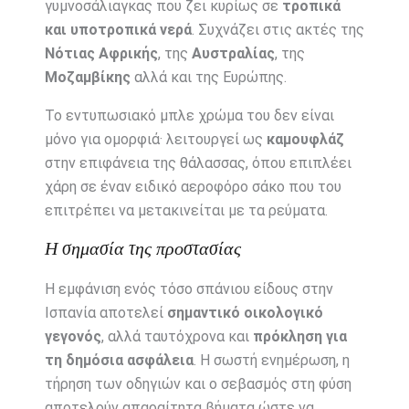
γυμνοσάλιαγκας που ζει κυρίως σε
τροπικά
και υποτροπικά νερά
. Συχνάζει στις ακτές της
Νότιας Αφρικής
, της
Αυστραλίας
, της
Μοζαμβίκης
αλλά και της Ευρώπης.
Το εντυπωσιακό μπλε χρώμα του δεν είναι
μόνο για ομορφιά· λειτουργεί ως
καμουφλάζ
στην επιφάνεια της θάλασσας, όπου επιπλέει
χάρη σε έναν ειδικό αεροφόρο σάκο που του
επιτρέπει να μετακινείται με τα ρεύματα.
Η σημασία της προστασίας
Η εμφάνιση ενός τόσο σπάνιου είδους στην
Ισπανία αποτελεί
σημαντικό οικολογικό
γεγονός
, αλλά ταυτόχρονα και
πρόκληση για
τη δημόσια ασφάλεια
. Η σωστή ενημέρωση, η
τήρηση των οδηγιών και ο σεβασμός στη φύση
αποτελούν απαραίτητα βήματα ώστε να