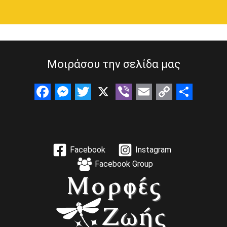
Μοιράσου την σελίδα μας
F
M
T
X
V
E
C
S
a
e
w
i
m
o
h
c
s
i
b
a
p
a
Facebook
Instagram
e
s
t
e
i
y
r
Facebook Group
b
e
t
r
l
L
e
o
n
e
i
o
g
r
n
k
e
k