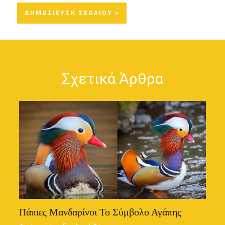
Σχετικά Άρθρα
Πάπιες Μανδαρίνοι Το Σύμβολο Αγάπης