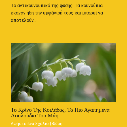
Τα αντικουνουπικά της φύσης. Τα κουνούπια
έκαναν ήδη την εμφάνισή τους και μπορεί να
αποτελούν…
Το Κρίνο Της Κοιλάδας, Τα Πιο Αγαπημένα
Λουλούδια Του Μάη
Αφήστε ένα Σχόλιο
|
Φύση