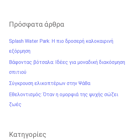
ν
α
ζ
Πρόσφατα άρθρα
ή
Splash Water Park: Η πιο δροσερή καλοκαιρινή
τ
εξόρμηση
η
σ
Βάφοντας βότσαλα: Ιδέες για μοναδική διακόσμηση
η
σπιτιού
γ
Σύγκρουση ελικοπτέρων στην Ψάθα
ι
Εθελοντισμός: Όταν η ομορφιά της ψυχής σώζει
α
ζωές
:
Kατηγορίες