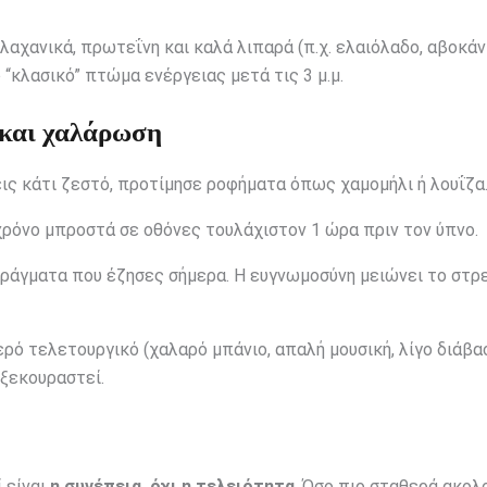
λαχανικά, πρωτεΐνη και καλά λιπαρά (π.χ. ελαιόλαδο, αβοκάν
 “κλασικό” πτώμα ενέργειας μετά τις 3 μ.μ.
και χαλάρωση
ις κάτι ζεστό, προτίμησε ροφήματα όπως χαμομήλι ή λουΐζα
ρόνο μπροστά σε οθόνες τουλάχιστον 1 ώρα πριν τον ύπνο.
ράγματα που έζησες σήμερα. Η ευγνωμοσύνη μειώνει το στρε
ρό τελετουργικό (χαλαρό μπάνιο, απαλή μουσική, λίγο διάβα
 ξεκουραστεί.
ί είναι
η συνέπεια, όχι η τελειότητα
. Όσο πιο σταθερά ακολ