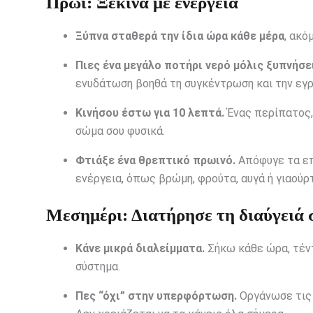
Πρωί: Ξεκίνα με ενέργεια
Ξύπνα σταθερά την ίδια ώρα κάθε μέρα
, ακό
Πιες ένα μεγάλο ποτήρι νερό μόλις ξυπνήσε
ενυδάτωση βοηθά τη συγκέντρωση και την εγρ
Κινήσου έστω για 10 λεπτά.
Ένας περίπατος, 
σώμα σου φυσικά.
Φτιάξε ένα θρεπτικό πρωινό.
Απόφυγε τα επ
ενέργεια, όπως βρώμη, φρούτα, αυγά ή γιαούρτ
Μεσημέρι: Διατήρησε τη διαύγειά 
Κάνε μικρά διαλείμματα.
Σήκω κάθε ώρα, τέντ
σύστημα.
Πες “όχι” στην υπερφόρτωση.
Οργάνωσε τις 