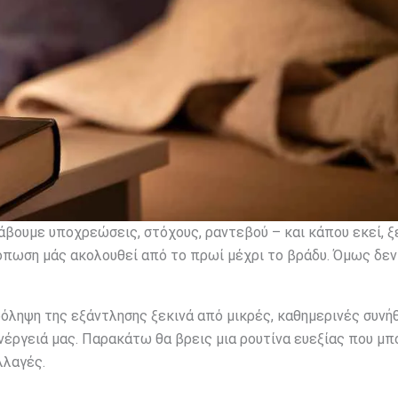
άβουμε υποχρεώσεις, στόχους, ραντεβού – και κάπου εκεί, 
 κόπωση μάς ακολουθεί από το πρωί μέχρι το βράδυ. Όμως δεν
 πρόληψη της εξάντλησης ξεκινά από μικρές, καθημερινές συνή
νέργειά μας. Παρακάτω θα βρεις μια ρουτίνα ευεξίας που μπ
λλαγές.