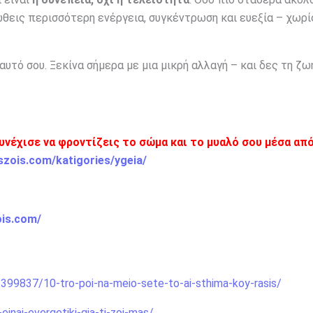
ιώθεις περισσότερη ενέργεια, συγκέντρωση και ευεξία – χωρί
αυτό σου. Ξεκίνα σήμερα με μια μικρή αλλαγή – και δες τη ζω
υνέχισε να φροντίζεις το σώμα και το μυαλό σου μέσα από
szois.com/katigories/ygeia/
ois.com/
2399837/10-tro-poi-na-meio-sete-to-ai-sthima-koy-rasis/
einai-evergetiki-gia-ti-zoi-mas/