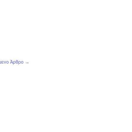
μενο Άρθρο
→