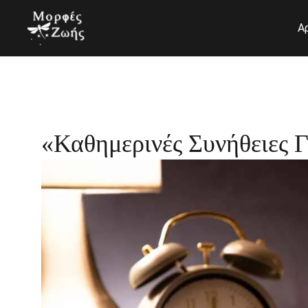
Μετάβαση
στο
Α
περιεχόμενο
«Καθημερινές Συνήθειες 