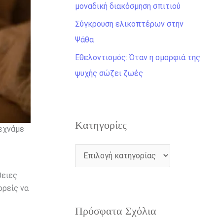
η
μοναδική διακόσμηση σπιτιού
γ
Σύγκρουση ελικοπτέρων στην
ι
Ψάθα
α
Εθελοντισμός: Όταν η ομορφιά της
:
ψυχής σώζει ζωές
Kατηγορίες
ξεχνάμε
θειες
ορείς να
Πρόσφατα Σχόλια