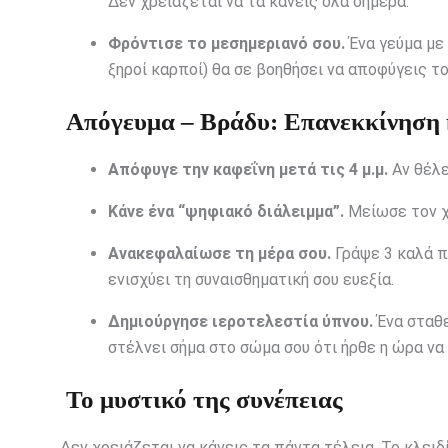
Δεν χρειάζεται να τα κάνεις όλα σήμερα.
Φρόντισε το μεσημεριανό σου.
Ένα γεύμα με 
ξηροί καρποί) θα σε βοηθήσει να αποφύγεις το
Απόγευμα – Βράδυ: Επανεκκίνηση 
Απόφυγε την καφεΐνη μετά τις 4 μ.μ.
Αν θέλε
Κάνε ένα “ψηφιακό διάλειμμα”.
Μείωσε τον χ
Ανακεφαλαίωσε τη μέρα σου.
Γράψε 3 καλά π
ενισχύει τη συναισθηματική σου ευεξία.
Δημιούργησε ιεροτελεστία ύπνου.
Ένα σταθε
στέλνει σήμα στο σώμα σου ότι ήρθε η ώρα να
Το μυστικό της συνέπειας
Δεν χρειάζεται να κάνεις τα πάντα τέλεια. Το κλειδ