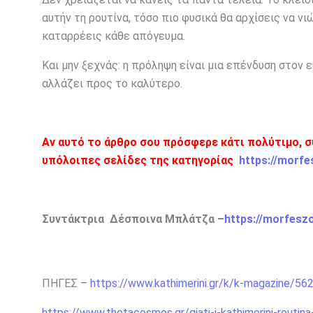
αυτήν τη ρουτίνα, τόσο πιο φυσικά θα αρχίσεις να ν
καταρρέεις κάθε απόγευμα.
Και μην ξεχνάς: η πρόληψη είναι μια επένδυση στον ε
αλλάζει προς το καλύτερο.
Αν αυτό το άρθρο σου πρόσφερε κάτι πολύτιμο, σ
υπόλοιπες σελίδες της κατηγορίας
https://morfe
Συντάκτρια Δέσποινα Μπλάτζα –
https://morfesz
ΠΗΓΕΣ –
https://www.kathimerini.gr/k/k-magazine/56
https://www.thetacosmos.gr/giati-i-kathimerini-routina-