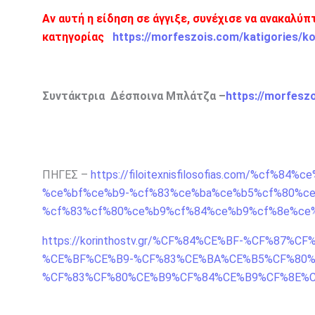
Αν αυτή η είδηση σε άγγιξε, συνέχισε να ανακαλύ
κατηγορίας
https://morfeszois.com/katigories/k
Συντάκτρια Δέσποινα Μπλάτζα –
https://morfesz
ΠΗΓΕΣ –
https://filoitexnisfilosofias.com/%cf
%ce%bf%ce%b9-%cf%83%ce%ba%ce%b5%cf%80%ce
%cf%83%cf%80%ce%b9%cf%84%ce%b9%cf%8e%ce
https://korinthostv.gr/%CF%84%CE%BF-%CF%87
%CE%BF%CE%B9-%CF%83%CE%BA%CE%B5%CF%80%
%CF%83%CF%80%CE%B9%CF%84%CE%B9%CF%8E%