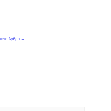
μενο Άρθρο
→