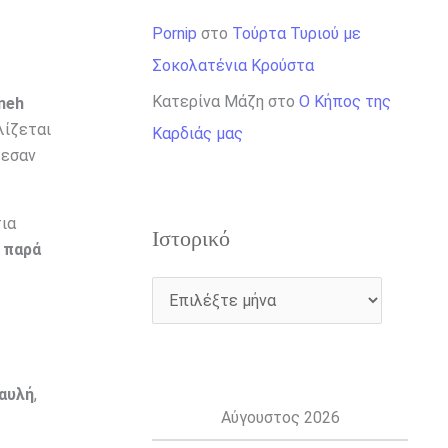
Pornip
στο
Τούρτα Τυριού με
Σοκολατένια Κρούστα
Κατερίνα Μάζη
στο
Ο Κήπος της
neh
λίζεται
Καρδιάς μας
λεσαν
ια
Ιστορικό
 παρά
 αυλή
,
Αύγουστος 2026