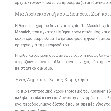
αρχιτεκτόνων – ώστε να προσαρμόζεται ιδανικά στο
Μια Αρχιτεκτονική που Εξυπηρετεί Ζωή και
Η θέση του χωριού δεν είναι τυχαία. Το Masuleh χτί
Masuleh
, που εγκαταλείφθηκε λόγω επιδημίας και σ
καλύτερο μικροκλίμα. Το ηλιακό φως, η φυσική απο
κριτήρια για τη μεταφορά του.
Η κάθε κατασκευή ενσωματώνεται στη μορφολογία το
στηρίζουν το ένα το άλλο σε ένα συνεχές σύστημα –
με στατικό οικισμό
.
Ένας Δημόσιος Χώρος Χωρίς Όρια
Το πιο εντυπωσιακό χαρακτηριστικό του Masuleh εί
αλληλεπικαλύπτονται
. Δεν υπάρχουν φράκτες, αυλ
ένα πεζοδρομημένο δίκτυο όπου
οι σκεπές γίνοντα
κοινωνικής ζωής
.