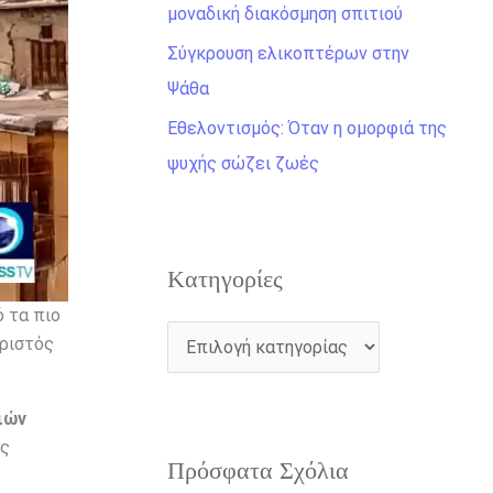
η
μοναδική διακόσμηση σπιτιού
γ
Σύγκρουση ελικοπτέρων στην
ι
Ψάθα
α
Εθελοντισμός: Όταν η ομορφιά της
:
ψυχής σώζει ζωές
Kατηγορίες
 τα πιο
ωριστός
ιών
ας
Πρόσφατα Σχόλια