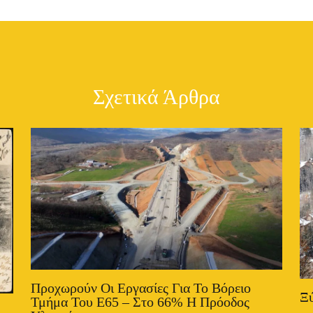
Σχετικά Άρθρα
Προχωρούν Οι Εργασίες Για Το Βόρειο
Ξύ
Τμήμα Του Ε65 – Στο 66% Η Πρόοδος