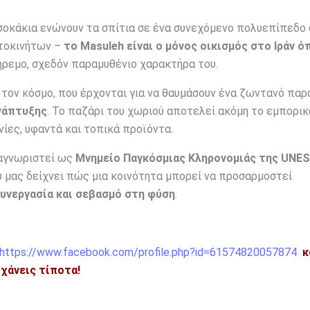
 σοκάκια ενώνουν τα σπίτια σε ένα συνεχόμενο πολυεπίπεδο 
υτοκινήτων –
το Masuleh είναι ο μόνος οικισμός στο Ιράν ό
 ήρεμο, σχεδόν παραμυθένιο χαρακτήρα του.
 τον κόσμο, που έρχονται για να θαυμάσουν ένα ζωντανό παρ
ανάπτυξης
. Το παζάρι του χωριού αποτελεί ακόμη το εμπορικ
ίες, υφαντά και τοπικά προϊόντα.
ναγνωριστεί ως
Μνημείο Παγκόσμιας Κληρονομιάς της UNE
ου μας δείχνει πώς μια κοινότητα μπορεί να προσαρμοστεί
συνεργασία και σεβασμό στη φύση
.
https://www.facebook.com/profile.php?id=61574820057874
κ
η χάνεις τίποτα!