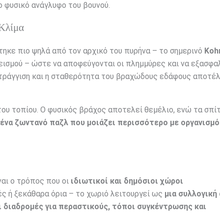
 φυσικό ανάγλυφο του βουνού.
 Κλίμα
στηκε πιο ψηλά από τον αρχικό του πυρήνα – το σημερινό
Koh
εισμού – ώστε να αποφεύγονται οι πλημμύρες και να εξασφα
στράγγιση και η σταθερότητα του βραχώδους εδάφους αποτέ
υ τοπίου. Ο φυσικός βράχος αποτελεί θεμέλιο, ενώ τα σπίτ
ένα ζωντανό παζλ που μοιάζει περισσότερο με οργανισμό
ναι ο τρόπος που οι
ιδιωτικοί και δημόσιοι χώροι
ές ή ξεκάθαρα όρια – το χωριό λειτουργεί ως
μια συλλογική
ι διαδρομές για περαστικούς, τόποι συγκέντρωσης και