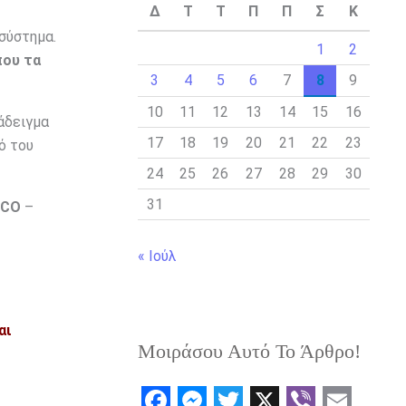
Δ
Τ
Τ
Π
Π
Σ
Κ
σύστημα.
1
2
που τα
3
4
5
6
7
8
9
10
11
12
13
14
15
16
άδειγμα
17
18
19
20
21
22
23
ό του
24
25
26
27
28
29
30
31
SCO
–
« Ιούλ
αι
Μοιράσου Αυτό Το Άρθρο!