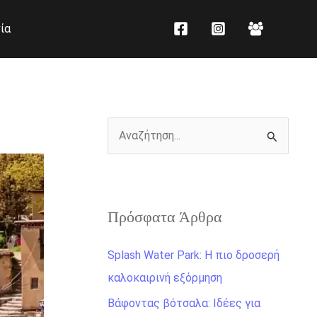
K
Ι
ία
α
σ
τ
τ
η
ο
γ
ρ
ο
ι
Α
ρ
κ
ν
ί
ό
α
ε
ζ
ς
Πρόσφατα Άρθρα
ή
τ
Splash Water Park: Η πιο δροσερή
η
καλοκαιρινή εξόρμηση
σ
Βάφοντας βότσαλα: Ιδέες για