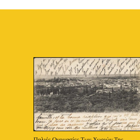
Παλιές Ονομασίες Των Χωριών Της