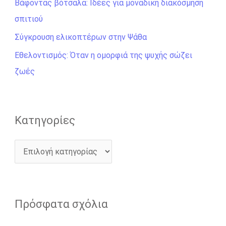
σ
Βάφοντας βότσαλα: Ιδέες για μοναδική διακόσμηση
η
σπιτιού
γ
Σύγκρουση ελικοπτέρων στην Ψάθα
ι
Εθελοντισμός: Όταν η ομορφιά της ψυχής σώζει
α
ζωές
:
Kατηγορίες
Πρόσφατα σχόλια