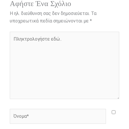
e
s
t
e
i
y
r
Αφήστε Ένα Σχόλιο
b
e
t
r
l
L
e
Η ηλ. διεύθυνση σας δεν δημοσιεύεται.
Τα
o
n
e
i
υποχρεωτικά πεδία σημειώνονται με
*
o
g
r
n
Πληκτρολογήστε
k
e
k
εδώ..
r
Όνομα*