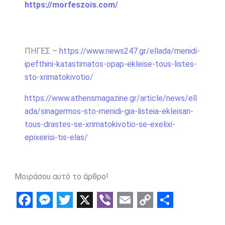
https://morfeszois.com/
ΠΗΓΕΣ –
https://www.news247.gr/ellada/menidi-
ipefthini-katastimatos-opap-ekleise-tous-listes-
sto-xrimatokivotio/
https://www.athensmagazine.gr/article/news/ell
ada/sinagermos-sto-menidi-gia-listeia-ekleisan-
tous-drastes-se-xrimatokivotio-se-exelixi-
epixeirisi-tis-elas/
Μοιράσου αυτό το άρθρο!
F
M
T
X
V
E
C
S