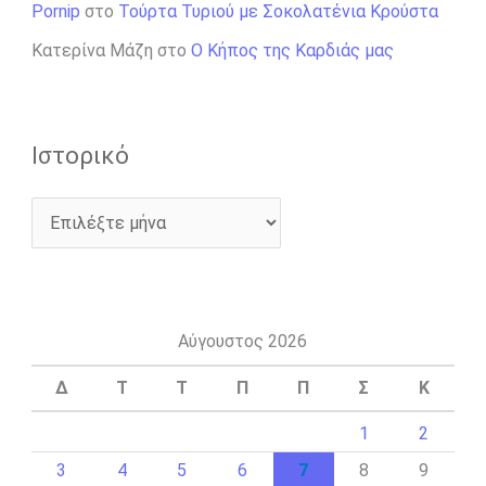
Pornip
στο
Τούρτα Τυριού με Σοκολατένια Κρούστα
Κατερίνα Μάζη
στο
Ο Κήπος της Καρδιάς μας
Ιστορικό
Αύγουστος 2026
Δ
Τ
Τ
Π
Π
Σ
Κ
1
2
3
4
5
6
7
8
9