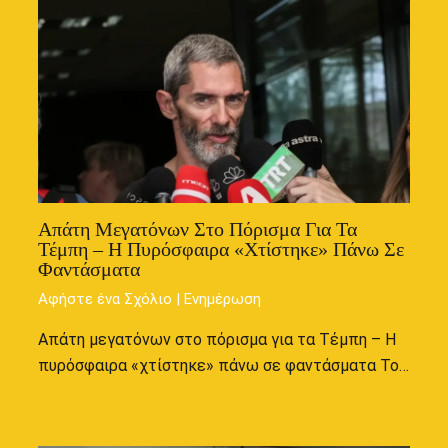
Απάτη Μεγατόνων Στο Πόρισμα Για Τα
Τέμπη – Η Πυρόσφαιρα «χτίστηκε» Πάνω Σε
Φαντάσματα
Αφήστε ένα Σχόλιο
|
Ενημέρωση
Απάτη μεγατόνων στο πόρισμα για τα Τέμπη – Η
πυρόσφαιρα «χτίστηκε» πάνω σε φαντάσματα Το…