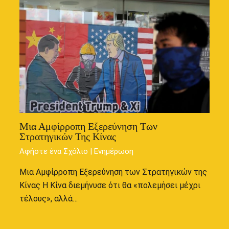
Μια Αμφίρροπη Εξερεύνηση Των
Στρατηγικών Της Κίνας
Αφήστε ένα Σχόλιο
|
Ενημέρωση
Μια Αμφίρροπη Εξερεύνηση των Στρατηγικών της
Κίνας Η Κίνα διεμήνυσε ότι θα «πολεμήσει μέχρι
τέλους», αλλά…