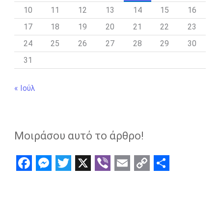
10
11
12
13
14
15
16
17
18
19
20
21
22
23
24
25
26
27
28
29
30
31
« Ιούλ
Μοιράσου αυτό το άρθρο!
F
M
T
X
V
E
C
S
a
e
w
i
m
o
h
c
s
i
b
a
p
a