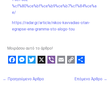
%cf%80%ce%bf%ce%b9%ce%b7%cf%84%ce%a
e/
https://radar.gr/article/nikos-kavvadias-otan-
egrapse-ena-gramma-sto-alogo-tou
Μοιράσου αυτό το άρθρο!
F
M
T
X
V
E
C
S
a
e
w
i
m
o
h
←
Προηγούμενο Άρθρο
Επόμενο Άρθρο
→
c
s
i
b
a
p
a
e
s
t
e
i
y
r
b
e
t
r
l
L
e
o
n
e
i