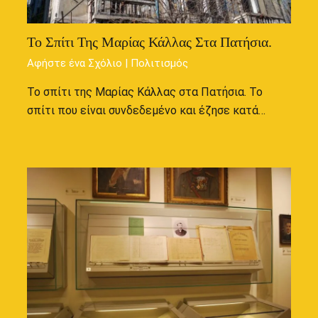
Το Σπίτι Της Μαρίας Κάλλας Στα Πατήσια.
Αφήστε ένα Σχόλιο
|
Πολιτισμός
Το σπίτι της Μαρίας Κάλλας στα Πατήσια. Το
σπίτι που είναι συνδεδεμένο και έζησε κατά…