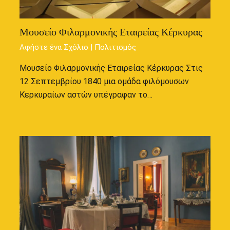
Μουσείο Φιλαρμονικής Εταιρείας Κέρκυρας
Αφήστε ένα Σχόλιο
|
Πολιτισμός
Μουσείο Φιλαρμονικής Εταιρείας Κέρκυρας Στις
12 Σεπτεμβρίου 1840 μια ομάδα φιλόμουσων
Κερκυραίων αστών υπέγραφαν το…