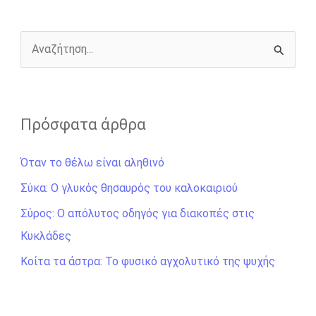
o
g
r
n
k
e
k
r
Α
ν
α
ζ
Πρόσφατα άρθρα
ή
Όταν το θέλω είναι αληθινό
τ
η
Σύκα: Ο γλυκός θησαυρός του καλοκαιριού
σ
Σύρος: Ο απόλυτος οδηγός για διακοπές στις
η
Κυκλάδες
γ
Κοίτα τα άστρα: Το φυσικό αγχολυτικό της ψυχής
ι
α