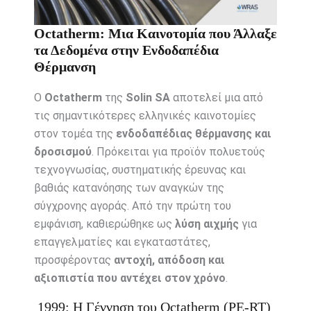
Octatherm: Μια Καινοτομία που Άλλαξε
τα Δεδομένα στην Ενδοδαπέδια
Θέρμανση
Ο
Octatherm
της
Solin SA
αποτελεί μια από
τις σημαντικότερες ελληνικές καινοτομίες
στον τομέα της
ενδοδαπέδιας θέρμανσης και
δροσισμού
. Πρόκειται για προϊόν πολυετούς
τεχνογνωσίας, συστηματικής έρευνας και
βαθιάς κατανόησης των αναγκών της
σύγχρονης αγοράς. Από την πρώτη του
εμφάνιση, καθιερώθηκε ως
λύση αιχμής
για
επαγγελματίες και εγκαταστάτες,
προσφέροντας
αντοχή, απόδοση και
αξιοπιστία που αντέχει στον χρόνο
.
1999: Η Γέννηση του Octatherm (PE-RT)