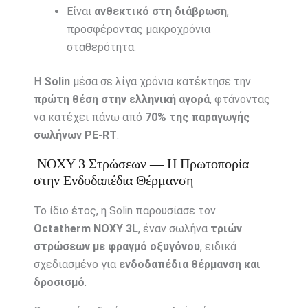
Είναι
ανθεκτικό στη διάβρωση
,
προσφέροντας μακροχρόνια
σταθερότητα.
Η
Solin
μέσα σε λίγα χρόνια κατέκτησε την
πρώτη θέση στην ελληνική αγορά
, φτάνοντας
να κατέχει πάνω από
70% της παραγωγής
σωλήνων PE-RT
.
NOXY 3 Στρώσεων — Η Πρωτοπορία
στην Ενδοδαπέδια Θέρμανση
Το ίδιο έτος, η Solin παρουσίασε τον
Octatherm NOXY 3L
, έναν σωλήνα
τριών
στρώσεων με φραγμό οξυγόνου
, ειδικά
σχεδιασμένο για
ενδοδαπέδια θέρμανση και
δροσισμό
.