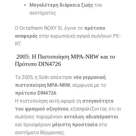
Μεγαλύτερη διάρκεια ζωής
του
συστήματος
Ο Octatherm NOXY 5L έγινε το
πρότυπο
αναφοράς
στην ευρωπαϊκή αγορά σωλήνων PE-
RT.
2005: Η Πιστοποίηση MPA-NRW και το
Πρότυπο DIN4726
Το 2005, η Solin απέκτησε
νέα γερμανική
πιστοποίηση MPA-NRW
, σύμφωνα με το
πρότυπο DIN4726
.
Η πιστοποίηση αυτή αφορά τη
στεγανότητα
του φραγμού οξυγόνου
, εξασφαλίζοντας ότι οι
σωλήνες παραμένουν
εντελώς αδιαπέραστοι
και προσφέρουν
μέγιστη προστασία
στα
συστήματα θέρμανσης.