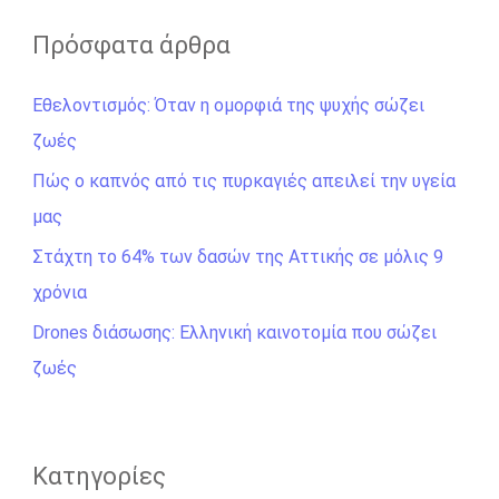
α
ζ
Πρόσφατα άρθρα
ή
Εθελοντισμός: Όταν η ομορφιά της ψυχής σώζει
τ
ζωές
η
σ
Πώς ο καπνός από τις πυρκαγιές απειλεί την υγεία
η
μας
γ
Στάχτη το 64% των δασών της Αττικής σε μόλις 9
ι
χρόνια
α
Drones διάσωσης: Ελληνική καινοτομία που σώζει
:
ζωές
Kατηγορίες