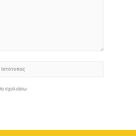
στότοπος
θα σχολιάσω.