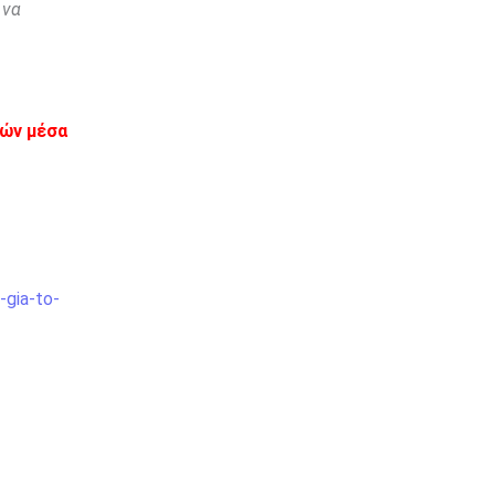
 να
εών μέσα
-gia-to-