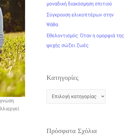
η
μοναδική διακόσμηση σπιτιού
γ
Σύγκρουση ελικοπτέρων στην
ι
Ψάθα
α
Εθελοντισμός: Όταν η ομορφιά της
:
ψυχής σώζει ζωές
Kατηγορίες
 γνώση.
αλλιεργεί
Πρόσφατα Σχόλια