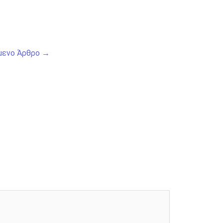
μενο Άρθρο
→