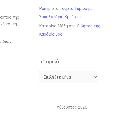
Pornip
στο
Τούρτα Τυριού με
Σοκολατένια Κρούστα
Σκοπός της
ική και τη
Κατερίνα Μάζη
στο
Ο Κήπος της
Καρδιάς μας
αιδιών
Ιστορικό
Αύγουστος 2026