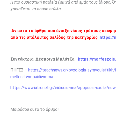
Η πιο ουσιαστική παιδεία ξεκινά από εμάς τους ίδιους. 
χρειάζεται να πούμε πολλά.
Αν αυτό το άρθρο σου άνοιξε νέους τρόπους σκέψης
από τις υπόλοιπες σελίδες της κατηγορίας
https://
Συντάκτρια Δέσποινα Μπλάτζα –
https://morfeszois
ΠΗΓΕΣ –
https://teachnews.gr/pyxologia-symvouleftikh/it
mellon-twn-paidiwn-ma
https://www.iatronet.gr/eidiseis-nea/apopseis-sxolia/new
Μοιράσου αυτό το άρθρο!