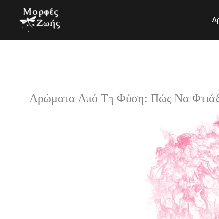
Μετάβαση
στο
Α
περιεχόμενο
Αρώματα Από Τη Φύση: Πώς Να Φτιάξε