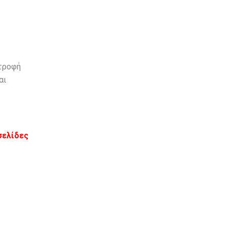
στροφή
αι
σελίδες