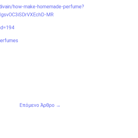
og-divain/how-make-homemade-perfume?
IgsvOC3iSDrVXEchD-MR
_id=194
perfumes
Επόμενο Άρθρο
→