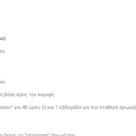
μα)
on.
κι.
η βάση προς την κορυφή.
άσει” για 48 ώρες (ή και 1 εβδομάδα για πιο σταθερό άρωμα)
να βρεις το “υπογραφή” άρωμά σου.