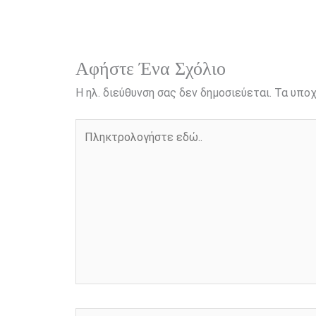
o
g
r
n
k
e
k
r
Αφήστε Ένα Σχόλιο
Η ηλ. διεύθυνση σας δεν δημοσιεύεται.
Τα υποχ
Πληκτρολογήστε
εδώ..