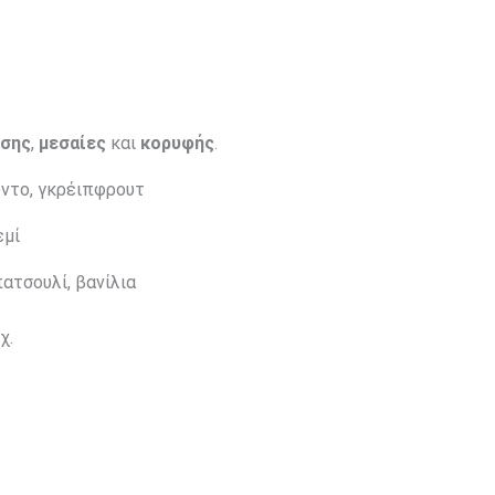
άσης
,
μεσαίες
και
κορυφής
.
ντο, γκρέιπφρουτ
εμί
ατσουλί, βανίλια
χ.