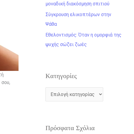
η
μοναδική διακόσμηση σπιτιού
γ
Σύγκρουση ελικοπτέρων στην
ι
Ψάθα
α
Εθελοντισμός: Όταν η ομορφιά της
:
ψυχής σώζει ζωές
τή
Kατηγορίες
 σου,
Πρόσφατα Σχόλια