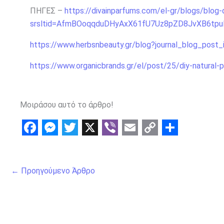
ΠΗΓΕΣ –
https://divainparfums.com/el-gr/blogs/bl
srsltid=AfmBOoqqduDHyAxX61fU7Uz8pZD8JvXB6tpu
https://www.herbsnbeauty.gr/blog?journal_blog_post
https://www.organicbrands.gr/el/post/25/diy-natural-
Μοιράσου αυτό το άρθρο!
F
M
T
X
V
E
C
S
a
e
w
i
m
o
h
←
Προηγούμενο Άρθρο
c
s
i
b
a
p
a
e
s
t
e
i
y
r
b
e
t
r
l
L
e
o
n
e
i