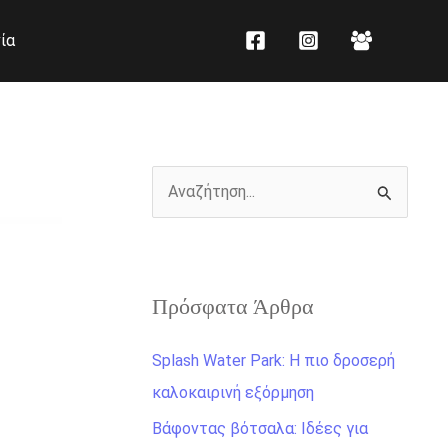
K
Ι
ία
α
σ
τ
τ
η
ο
γ
ρ
ο
ι
Α
ρ
κ
ν
ί
ό
α
ε
ζ
ς
Πρόσφατα Άρθρα
ή
τ
Splash Water Park: Η πιο δροσερή
η
καλοκαιρινή εξόρμηση
σ
Βάφοντας βότσαλα: Ιδέες για