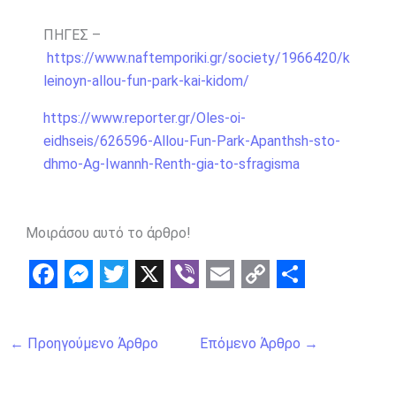
ΠΗΓΕΣ –
https://www.naftemporiki.gr/society/1966420/k
leinoyn-allou-fun-park-kai-kidom/
https://www.reporter.gr/Oles-oi-
eidhseis/626596-Allou-Fun-Park-Apanthsh-sto-
dhmo-Ag-Iwannh-Renth-gia-to-sfragisma
Μοιράσου αυτό το άρθρο!
F
M
T
X
V
E
C
S
a
e
w
i
m
o
h
←
Προηγούμενο Άρθρο
Επόμενο Άρθρο
→
c
s
i
b
a
p
a
e
s
t
e
i
y
r