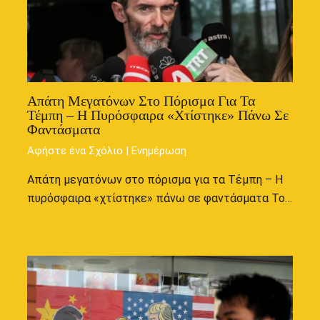
Απάτη Μεγατόνων Στο Πόρισμα Για Τα
Τέμπη – Η Πυρόσφαιρα «χτίστηκε» Πάνω Σε
Φαντάσματα
Αφήστε ένα Σχόλιο
|
Ενημέρωση
Απάτη μεγατόνων στο πόρισμα για τα Τέμπη – Η
πυρόσφαιρα «χτίστηκε» πάνω σε φαντάσματα Το…