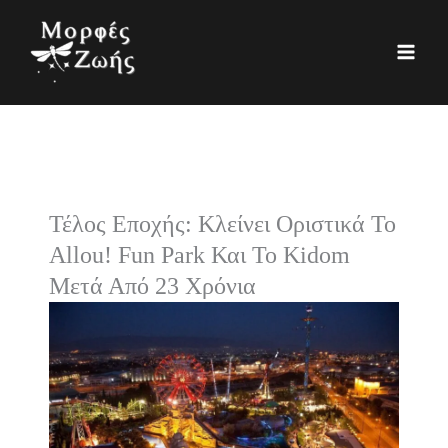
Μετάβαση
K
Ι
στο
α
σ
περιεχόμενο
τ
τ
η
ο
γ
ρ
ο
ι
ρ
κ
Τέλος Εποχής: Κλείνει Οριστικά Το
ί
ό
Allou! Fun Park Και Το Kidom
ε
Μετά Από 23 Χρόνια
ς