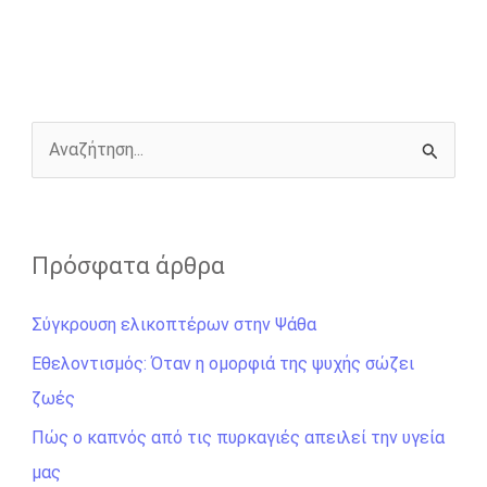
b
e
t
r
l
L
e
o
n
e
i
o
g
r
n
k
e
k
r
Α
ν
α
ζ
Πρόσφατα άρθρα
ή
Σύγκρουση ελικοπτέρων στην Ψάθα
τ
η
Εθελοντισμός: Όταν η ομορφιά της ψυχής σώζει
σ
ζωές
η
Πώς ο καπνός από τις πυρκαγιές απειλεί την υγεία
γ
μας