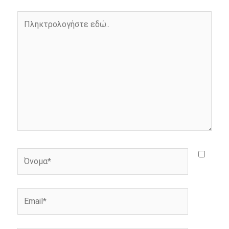
o
g
r
n
Πληκτρολογήστε
k
e
k
εδώ..
r
Όνομα*
Email*