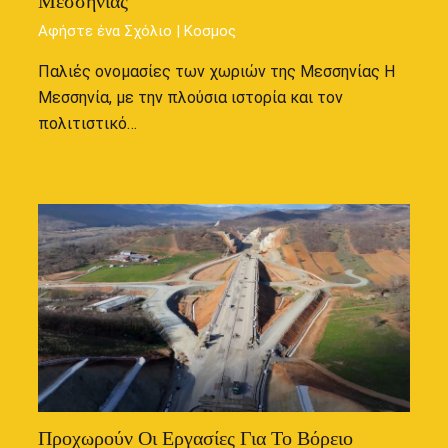
Μεσσηνίας
Αφήστε ένα Σχόλιο
|
Κοσμος
Παλιές ονομασίες των χωριών της Μεσσηνίας Η
Μεσσηνία, με την πλούσια ιστορία και τον
πολιτιστικό…
Προχωρούν Οι Εργασίες Για Το Βόρειο