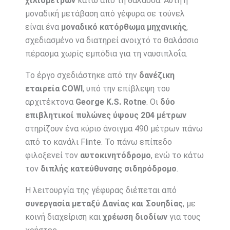
χιλιομέτρων
κάτω από τη θάλασσα. Αυτή η
μοναδική μετάβαση από γέφυρα σε τούνελ
είναι ένα
μοναδικό κατόρθωμα μηχανικής
,
σχεδιασμένο να διατηρεί ανοιχτό το θαλάσσιο
πέρασμα χωρίς εμπόδια για τη ναυσιπλοΐα.
Το έργο σχεδιάστηκε από την
δανέζικη
εταιρεία COWI
, υπό την επίβλεψη του
αρχιτέκτονα
George K.S. Rotne
. Οι
δύο
επιβλητικοί πυλώνες ύψους 204 μέτρων
στηρίζουν ένα κύριο άνοιγμα 490 μέτρων πάνω
από το κανάλι Flinte. Το πάνω επίπεδο
φιλοξενεί τον
αυτοκινητόδρομο
, ενώ το κάτω
τον
διπλής κατεύθυνσης σιδηρόδρομο
.
Η λειτουργία της γέφυρας διέπεται από
συνεργασία μεταξύ Δανίας και Σουηδίας
, με
κοινή διαχείριση και
χρέωση διοδίων
για τους