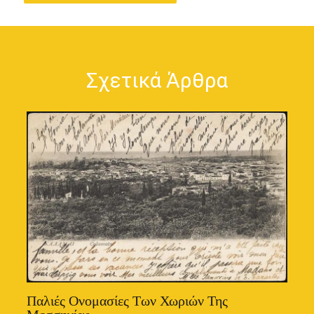
Σχετικά Άρθρα
Παλιές Ονομασίες Των Χωριών Της