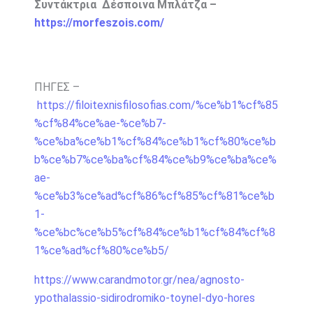
Συντάκτρια Δέσποινα Μπλάτζα –
https://morfeszois.com/
ΠΗΓΕΣ –
https://filoitexnisfilosofias.com/%ce%b1%cf%85
%cf%84%ce%ae-%ce%b7-
%ce%ba%ce%b1%cf%84%ce%b1%cf%80%ce%b
b%ce%b7%ce%ba%cf%84%ce%b9%ce%ba%ce%
ae-
%ce%b3%ce%ad%cf%86%cf%85%cf%81%ce%b
1-
%ce%bc%ce%b5%cf%84%ce%b1%cf%84%cf%8
1%ce%ad%cf%80%ce%b5/
https://www.carandmotor.gr/nea/agnosto-
ypothalassio-sidirodromiko-toynel-dyo-hores