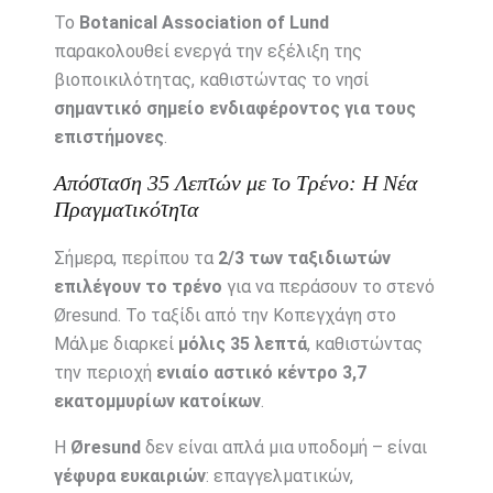
Το
Botanical Association of Lund
παρακολουθεί ενεργά την εξέλιξη της
βιοποικιλότητας, καθιστώντας το νησί
σημαντικό σημείο ενδιαφέροντος για τους
επιστήμονες
.
Απόσταση 35 Λεπτών με το Τρένο: Η Νέα
Πραγματικότητα
Σήμερα, περίπου τα
2/3 των ταξιδιωτών
επιλέγουν το τρένο
για να περάσουν το στενό
Øresund. Το ταξίδι από την Κοπεγχάγη στο
Μάλμε διαρκεί
μόλις 35 λεπτά
, καθιστώντας
την περιοχή
ενιαίο αστικό κέντρο 3,7
εκατομμυρίων κατοίκων
.
Η
Øresund
δεν είναι απλά μια υποδομή – είναι
γέφυρα ευκαιριών
: επαγγελματικών,