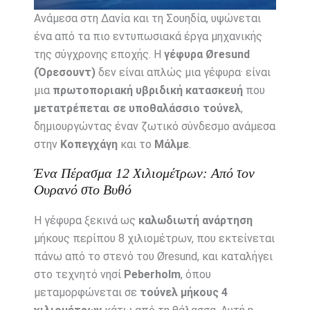
Ανάμεσα στη Δανία και τη Σουηδία, υψώνεται
ένα από τα πιο εντυπωσιακά έργα μηχανικής
της σύγχρονης εποχής. Η
γέφυρα Øresund
(Όρεσουντ)
δεν είναι απλώς μια γέφυρα· είναι
μια
πρωτοποριακή υβριδική κατασκευή
που
μετατρέπεται σε υποθαλάσσιο τούνελ
,
δημιουργώντας έναν ζωτικό σύνδεσμο ανάμεσα
στην
Κοπεγχάγη
και το
Μάλμε
.
Ένα Πέρασμα 12 Χιλιομέτρων: Από τον
Ουρανό στο Βυθό
Η γέφυρα ξεκινά ως
καλωδιωτή ανάρτηση
μήκους περίπου 8 χιλιομέτρων, που εκτείνεται
πάνω από το στενό του Øresund, και καταλήγει
στο τεχνητό νησί
Peberholm
, όπου
μεταμορφώνεται σε
τούνελ μήκους 4