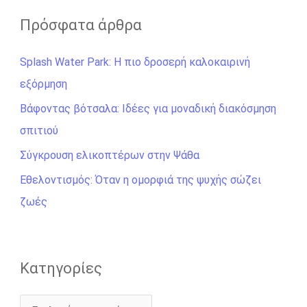
ζ
Πρόσφατα άρθρα
ή
Splash Water Park: Η πιο δροσερή καλοκαιρινή
τ
εξόρμηση
η
σ
Βάφοντας βότσαλα: Ιδέες για μοναδική διακόσμηση
η
σπιτιού
γ
Σύγκρουση ελικοπτέρων στην Ψάθα
ι
Εθελοντισμός: Όταν η ομορφιά της ψυχής σώζει
α
ζωές
:
Kατηγορίες