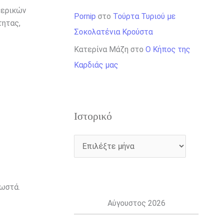
τερικών
Pornip
στο
Τούρτα Τυριού με
τητας,
Σοκολατένια Κρούστα
Κατερίνα Μάζη
στο
Ο Κήπος της
Καρδιάς μας
Ιστορικό
σωστά.
Αύγουστος 2026