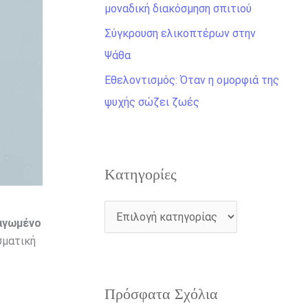
η
μοναδική διακόσμηση σπιτιού
γ
Σύγκρουση ελικοπτέρων στην
ι
Ψάθα
α
Εθελοντισμός: Όταν η ομορφιά της
:
ψυχής σώζει ζωές
Kατηγορίες
αγωμένο
σματική
Πρόσφατα Σχόλια