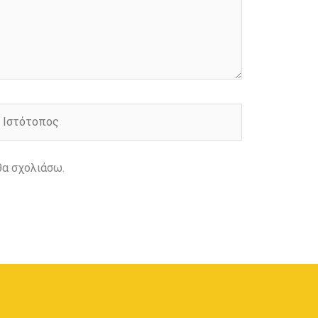
στότοπος
θα σχολιάσω.