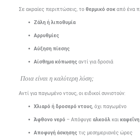
Σε ακραίες περιπτώσεις, το
θερμικό σοκ
από ένα π
Ζάλη ή λιποθυμία
Αρρυθμίες
Αύξηση πίεσης
Αίσθημα κόπωσης
αντί για δροσιά
Ποια είναι η καλύτερη λύση;
Αντί για παγωμένο ντους, οι ειδικοί συνιστούν:
Χλιαρό ή δροσερό ντους
, όχι παγωμένο
Άφθονο νερό
– Απόφυγε
αλκοόλ
και
καφεΐνη
Αποφυγή άσκησης
τις μεσημεριανές ώρες