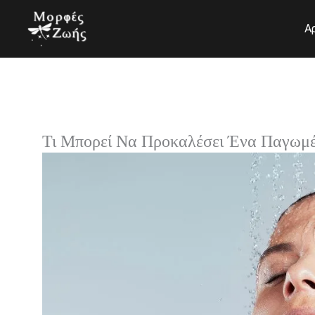
Μετάβαση
στο
Α
περιεχόμενο
Τι Μπορεί Να Προκαλέσει Ένα Παγωμέ