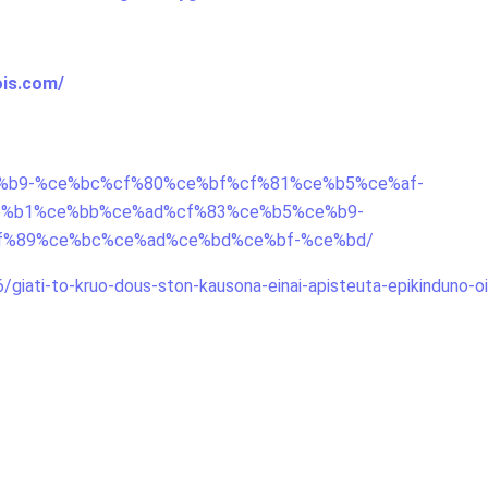
ois.com/
%84%ce%b9-%ce%bc%cf%80%ce%bf%cf%81%ce%b5%ce%af-
e%b1%ce%bb%ce%ad%cf%83%ce%b5%ce%b9-
f%89%ce%bc%ce%ad%ce%bd%ce%bf-%ce%bd/
/giati-to-kruo-dous-ston-kausona-einai-apisteuta-epikinduno-oi-