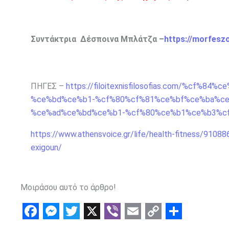
Συντάκτρια Δέσποινα Μπλάτζα –
https://morfesz
ΠΗΓΕΣ –
https://filoitexnisfilosofias.com/%cf
%ce%bd%ce%b1-%cf%80%cf%81%ce%bf%ce%ba%c
%ce%ad%ce%bd%ce%b1-%cf%80%ce%b1%ce%b3%c
https://www.athensvoice.gr/life/health-fitness/910886
exigoun/
Μοιράσου αυτό το άρθρο!
F
M
T
X
V
E
C
S