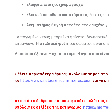
Ελαφριά, ανοιχτόχρωμα ρούχα
Κλειστά παράθυρα και στόρια
τις ζεστές ώρ
Ανεμιστήρας
ή
υγρή πετσέτα στον αυχένα
γι
Το παγωμένο ντους μπορεί να φαίνεται δελεαστικό
επικίνδυνο. Η
σταδιακή ψύξη
του σώματος είναι ο π
Δροσίσου έξυπνα – όχι απότομα. Η υγεία σου είναι
Θέλεις περισσότερα άρθρα;
Ακολούθησέ μας στο
το
https://www.instagram.com/morfeszois/
για να μ
Αν αυτό το άρθρο σου πρόσφερε κάτι πολύτιμο, σ
υπόλοιπες σελίδες της κατηγορίας
https://morfe