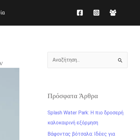
K
Ι
ία
α
σ
τ
τ
η
ο
γ
ρ
ο
ι
Α
ν
ρ
κ
ν
ί
ό
α
ε
ζ
ς
Πρόσφατα Άρθρα
ή
τ
Splash Water Park: Η πιο δροσερή
η
καλοκαιρινή εξόρμηση
σ
Βάφοντας βότσαλα: Ιδέες για