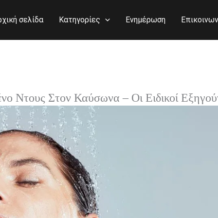
ρχική σελίδα
Κατηγορίες
Ενημέρωση
Επικοινων
νο Ντους Στον Καύσωνα – Οι Ειδικοί Εξηγού