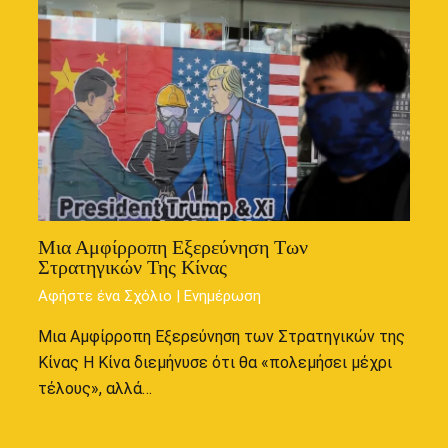
Μια Αμφίρροπη Εξερεύνηση Των
Στρατηγικών Της Κίνας
Αφήστε ένα Σχόλιο
|
Ενημέρωση
Μια Αμφίρροπη Εξερεύνηση των Στρατηγικών της
Κίνας Η Κίνα διεμήνυσε ότι θα «πολεμήσει μέχρι
τέλους», αλλά…