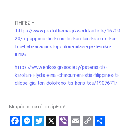
ΠΗΓΕΣ –
https://www.protothema.gr/world/article/16709
20/o-pappous-tis-koris-tis-karolain-kraouts-kai-
tou-babi-anagnostopoulou-milaei-gia-ti-mikri-
ludia/
https://www.enikos.gr/society/pateras-tis-
karolain-i-lydia-einai-charoumeni-stis-filippines-ti-
dilose-gia-ton-dolofono-tis-koris-tou/1907671/
Μοιράσου αυτό το άρθρο!
F
M
T
X
V
E
C
S