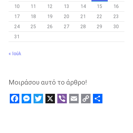
10
11
12
13
14
15
16
17
18
19
20
21
22
23
24
25
26
27
28
29
30
31
« Ιούλ
Μοιράσου αυτό το άρθρο!
F
M
T
X
V
E
C
S
a
e
w
i
m
o
h
c
s
i
b
a
p
a