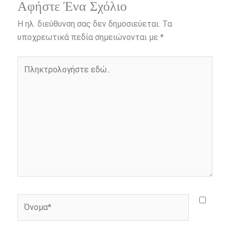
e
s
t
e
i
y
r
Αφήστε Ένα Σχόλιο
b
e
t
r
l
L
e
Η ηλ. διεύθυνση σας δεν δημοσιεύεται.
Τα
o
n
e
i
υποχρεωτικά πεδία σημειώνονται με
*
o
g
r
n
Πληκτρολογήστε
k
e
k
εδώ..
r
Όνομα*