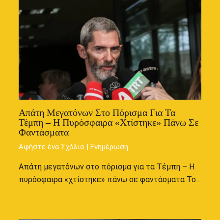
Απάτη Μεγατόνων Στο Πόρισμα Για Τα
Τέμπη – Η Πυρόσφαιρα «χτίστηκε» Πάνω Σε
Φαντάσματα
Αφήστε ένα Σχόλιο
|
Ενημέρωση
Απάτη μεγατόνων στο πόρισμα για τα Τέμπη – Η
πυρόσφαιρα «χτίστηκε» πάνω σε φαντάσματα Το…