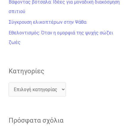
σ
Βάφοντας βότσαλα: Ιδέες για μοναδική διακόσμηση
η
σπιτιού
γ
Σύγκρουση ελικοπτέρων στην Ψάθα
ι
Εθελοντισμός: Όταν η ομορφιά της ψυχής σώζει
α
ζωές
:
Kατηγορίες
Πρόσφατα σχόλια